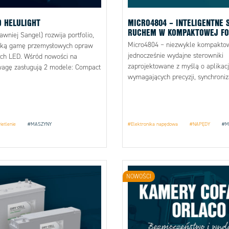
 HELULIGHT
MICRO4804 – INTELIGENTNE 
RUCHEM W KOMPAKTOWEJ FO
wniej Sangel) rozwija portfolio,
Micro4804 – niezwykle kompaktow
roką gamę przemysłowych opraw
jednocześnie wydajne sterowniki
ych LED. Wśród nowości na
zaprojektowane z myślą o aplikac
wagę zasługują 2 modele: Compact
wymagających precyzji, synchroniza
ocess.
dynamiki.
ietlenie
#MASZYNY
#Elektronika napędowa
#NAPĘDY
#M
NOWOŚCI