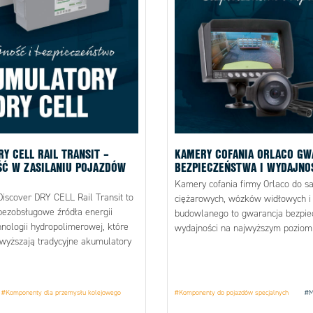
RY CELL RAIL TRANSIT –
KAMERY COFANIA ORLACO GW
ŚĆ W ZASILANIU POJAZDÓW
BEZPIECZEŃSTWA I WYDAJNO
Kamery cofania firmy Orlaco do 
iscover DRY CELL Rail Transit to
ciężarowych, wózków widłowych i 
ezobsługowe źródła energii
budowlanego to gwarancja bezpie
hnologii hydropolimerowej, które
wydajności na najwyższym poziomi
wyższają tradycyjne akumulatory
#Komponenty dla przemysłu kolejowego
#Komponenty do pojazdów specjalnych
#M