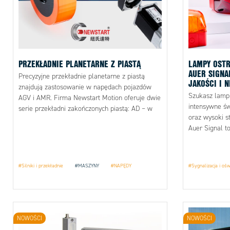
PRZEKŁADNIE PLANETARNE Z PIASTĄ
LAMPY OSTR
AUER SIGNA
Precyzyjne przekładnie planetarne z piastą
JAKOŚCI I 
znajdują zastosowanie w napędach pojazdów
Szukasz lamp 
AGV i AMR. Firma Newstart Motion oferuje dwie
intensywne św
serie przekładni zakończonych piastą: AD – w
oraz wysoki s
wykonaniu prostym oraz ADR – w wykonaniu
Auer Signal t
kątowym.
#Silniki i przekładnie
#MASZYNY
#NAPĘDY
#Sygnalizacja i ośw
NOWOŚCI
NOWOŚCI