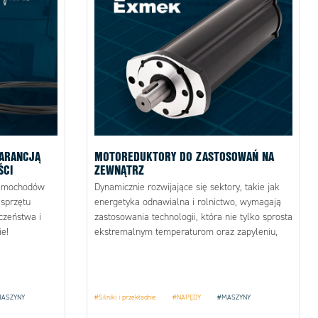
ARANCJĄ
MOTOREDUKTORY DO ZASTOSOWAŃ NA
ŚCI
ZEWNĄTRZ
samochodów
Dynamicznie rozwijające się sektory, takie jak
sprzętu
energetyka odnawialna i rolnictwo, wymagają
czeństwa i
zastosowania technologii, która nie tylko sprosta
e!
ekstremalnym temperaturom oraz zapyleniu,
ale również zapewni długotrwałą i
bezproblemową pracę.
ASZYNY
#Silniki i przekładnie
#NAPĘDY
#MASZYNY