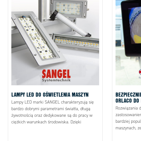
LAMPY LED DO OŚWIETLENIA MASZYN
BEZPIECZNI
ORLACO DO
Lampy LED marki SANGEL charakteryzują się
Rozwiązania 
bardzo dobrymi parametrami światła, długą
zastosowaniem
żywotnością oraz dedykowane są do pracy w
bardziej pop
ciężkich warunkach środowiska. Dzięki
maszynach, z
zastosowaniu najlepszych materiałów oraz
bezpieczeńst
nowoczesnego wzornictwa spełniają najwyższe