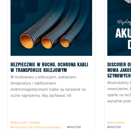
BEZPIECZNIE W RUCHU. OCHRONA KABLI
DISCOVER D
W TRANSPORCIE KOLEJOWYM
NOWA JAKO
SZYNOWYCH
W środowisku z wibracjami, wahaniami
Akumulatory D
temperatury i zakłóceniami
nowoczesne, b
elektromagnetycznymi kable są narażone na
oparte na tec
liczne naprężenia. Aby zachować ich
wyraźnie prze
funkcjonalność, stosuje się specjalne metody ich
AGM i żelowe
ochrony.
#Złącza kable i obudowy
#Akumulatory
#Komponenty dla przemysłu kolejowego
#MASZYNY
#MASZYNY