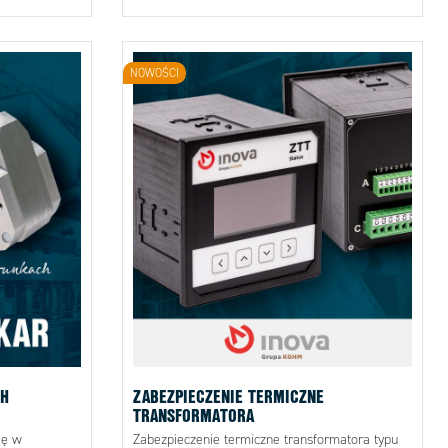
NOWOŚCI
CH
ZABEZPIECZENIE TERMICZNE
TRANSFORMATORA
ię w
Zabezpieczenie termiczne transformatora typu