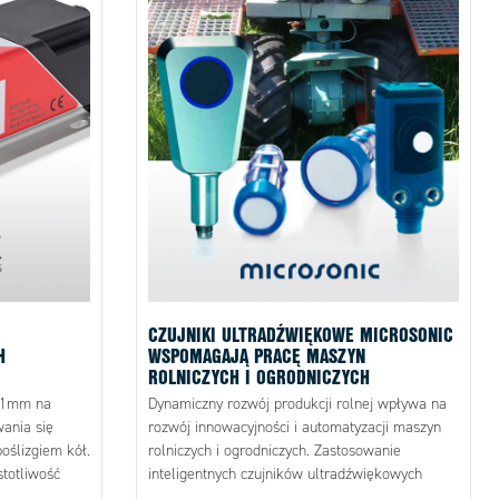
CZUJNIKI ULTRADŹWIĘKOWE MICROSONIC
H
WSPOMAGAJĄ PRACĘ MASZYN
ROLNICZYCH I OGRODNICZYCH
 ±1mm na
Dynamiczny rozwój produkcji rolnej wpływa na
ania się
rozwój innowacyjności i automatyzacji maszyn
oślizgiem kół.
rolniczych i ogrodniczych. Zastosowanie
totliwość
inteligentnych czujników ultradźwiękowych
 od 0 do
przekłada się na zwiększenie produktywności