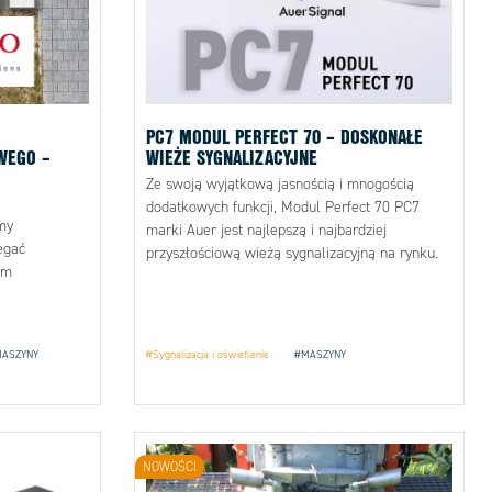
PC7 MODUL PERFECT 70 – DOSKONAŁE
WEGO –
WIEŻE SYGNALIZACYJNE
Ze swoją wyjątkową jasnością i mnogością
dodatkowych funkcji, Modul Perfect 70 PC7
my
marki Auer jest najlepszą i najbardziej
egać
przyszłościową wieżą sygnalizacyjną na rynku.
em
ASZYNY
#Sygnalizacja i oświetlenie
#MASZYNY
NOWOŚCI