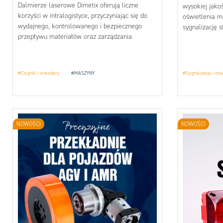
Dalmierze laserowe Dimetix oferują liczne
wysokiej jakoś
korzyści w intralogistyce, przyczyniając się do
oświetlenia m
wydajnego, kontrolowanego i bezpiecznego
sygnalizację 
przepływu materiałów oraz zarządzania
RGB. Zwiększa
przestrzenią magazynową.
poprawia bezp
#Czujniki i enkodery
#MASZYNY
#Sygnalizacja i ośw
NOWOŚCI
NOWOŚCI