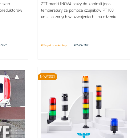
wiązań
ZTT marki INOVA służy do kontroli jego
toreduktorów
temperatury za pomocą czujników PT100
umieszczonych w uzwojeniach i na rdzeniu.
ZYNY
#Czujniki i enkodery
#MASZYNY
NOWOŚCI