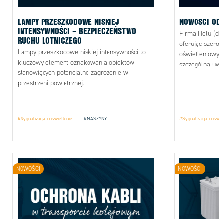
LAMPY PRZESZKODOWE NISKIEJ
NOWOSCI OD
INTENSYWNOŚCI – BEZPIECZEŃSTWO
Firma Helu (da
RUCHU LOTNICZEGO
oferując sze
Lampy przeszkodowe niskiej intensywności to
oświetleniow
kluczowy element oznakowania obiektów
szczególną u
stanowiących potencjalne zagrożenie w
oraz Smart-Pr
przestrzeni powietrznej.
#Sygnalizacja i oświetlenie
#MASZYNY
#Sygnalizacja i ośw
NOWOŚCI
NOWOŚCI