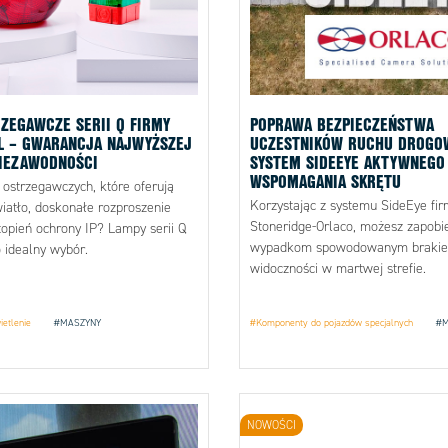
ZEGAWCZE SERII Q FIRMY
POPRAWA BEZPIECZEŃSTWA
L – GWARANCJA NAJWYŻSZEJ
UCZESTNIKÓW RUCHU DROGO
NIEZAWODNOŚCI
SYSTEM SIDEEYE AKTYWNEGO
WSPOMAGANIA SKRĘTU
ostrzegawczych, które oferują
Korzystając z systemu SideEye fir
iatło, doskonałe rozproszenie
Stoneridge-Orlaco, możesz zapobi
topień ochrony IP? Lampy serii Q
wypadkom spowodowanym braki
o idealny wybór.
widoczności w martwej strefie.
ietlenie
#MASZYNY
#Komponenty do pojazdów specjalnych
#M
NOWOŚCI