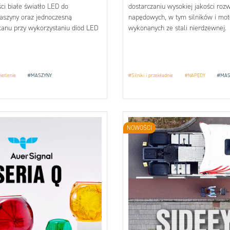
ci białe światło LED do
dostarczaniu wysokiej jakości roz
aszyny oraz jednoczesną
napędowych, w tym silników i mo
stanu przy wykorzystaniu diod LED
wykonanych ze stali nierdzewnej.
 to nie tylko wydajność, ale także
ieczeństwo w miejscu pracy.
ietlenie
#MASZYNY
#Silniki i przekładnie
#NAPĘDY
#MAS
NOWOŚCI