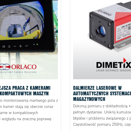
EJSZA PRACA Z KAMERAMI
DALMIERZE LASEROWE W
 KOMPAKTOWYCH MASZYN
AUTOMATYCZNYCH SYSTEMAC
MAGAZYNOWYCH
do monitorowania martwego pola z
Dokonuj pomiaru z dokładnością
 kamer stają się obecnie coraz
pełnym dystansie. Uniknij kumulow
ularne w kompaktowych
błędów i problemu związanego z p
e względu na znaczną poprawę
Częstotliwość pomiaru 250Hz, częs
wa jaką wprowadzają na placach
wyjścia 1000Hz. Zasięg pomiarowy