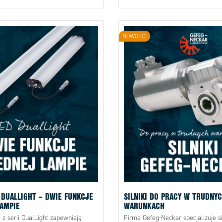
NOWOŚCI
 DUALLIGHT – DWIE FUNKCJE
SILNIKI DO PRACY W TRUDNY
AMPIE
WARUNKACH
z serii DualLight zapewniają
Firma Gefeg-Neckar specjalizuje s