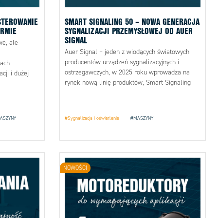
STEROWANIE
SMART SIGNALING 50 – NOWA GENERACJA
RMIE
SYGNALIZACJI PRZEMYSŁOWEJ OD AUER
SIGNAL
e, ale
Auer Signal – jeden z wiodących światowych
producentów urządzeń sygnalizacyjnych i
jach
ostrzegawczych, w 2025 roku wprowadza na
cji i dużej
rynek nową linię produktów, Smart Signaling
50.
ASZYNY
#Sygnalizacja i oświetlenie
#MASZYNY
NOWOŚCI