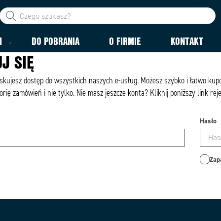
M
DO POBRANIA
O FIRMIE
KONTAKT
J SIĘ
yskujesz dostęp do wszystkich naszych e-usług. Możesz szybko i łatwo ku
orię zamówień i nie tylko. Nie masz jeszcze konta? Kliknij poniższy link rej
Hasło
Zap