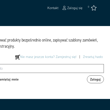
0
Kontakt
Zaloguj się
pować produkty bezpośrednio online, zapisywać szablony zamówień,
estracyjny.
Nie masz jeszcze konta? Zarejestruj się!
|
Zresetuj hasło
amiętaj mnie
Zaloguj