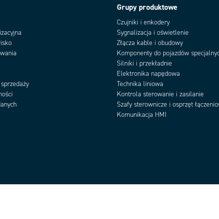
Grupy produktowe
Czujniki i enkodery
izacyjna
Sygnalizacja i oświetlenie
isko
Złącza kable i obudowy
owania
Komponenty do pojazdów specjalny
Silniki i przekładnie
Elektronika napędowa
 sprzedaży
Technika liniowa
ności
Kontrola sterowanie i zasilanie
danych
Szafy sterownicze i osprzęt łączeni
Komunikacja HMI