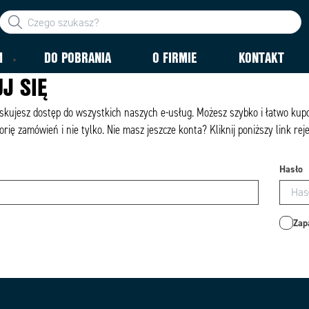
M
DO POBRANIA
O FIRMIE
KONTAKT
J SIĘ
yskujesz dostęp do wszystkich naszych e-usług. Możesz szybko i łatwo ku
orię zamówień i nie tylko. Nie masz jeszcze konta? Kliknij poniższy link rej
Hasło
Zap