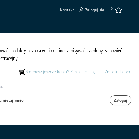
0
Kontakt
Zaloguj się
pować produkty bezpośrednio online, zapisywać szablony zamówień,
estracyjny.
Nie masz jeszcze konta? Zarejestruj się!
|
Zresetuj hasło
amiętaj mnie
Zaloguj