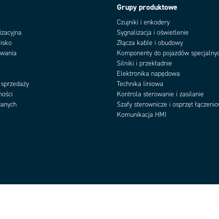
Grupy produktowe
Czujniki i enkodery
izacyjna
Sygnalizacja i oświetlenie
isko
Złącza kable i obudowy
owania
Komponenty do pojazdów specjalny
Silniki i przekładnie
Elektronika napędowa
 sprzedaży
Technika liniowa
ności
Kontrola sterowanie i zasilanie
danych
Szafy sterownicze i osprzęt łączeni
Komunikacja HMI