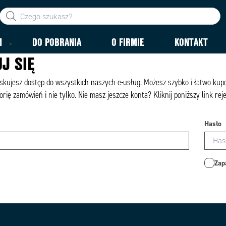
M
DO POBRANIA
O FIRMIE
KONTAKT
J SIĘ
yskujesz dostęp do wszystkich naszych e-usług. Możesz szybko i łatwo ku
orię zamówień i nie tylko. Nie masz jeszcze konta? Kliknij poniższy link rej
Hasło
Zap