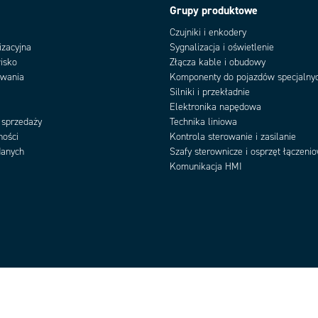
Grupy produktowe
Czujniki i enkodery
izacyjna
Sygnalizacja i oświetlenie
isko
Złącza kable i obudowy
owania
Komponenty do pojazdów specjalny
Silniki i przekładnie
Elektronika napędowa
 sprzedaży
Technika liniowa
ności
Kontrola sterowanie i zasilanie
danych
Szafy sterownicze i osprzęt łączeni
Komunikacja HMI