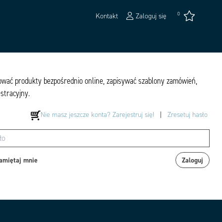
0
Kontakt
Zaloguj się
pować produkty bezpośrednio online, zapisywać szablony zamówień,
estracyjny.
Nie masz jeszcze konta? Zarejestruj się!
|
Zresetuj hasło
amiętaj mnie
Zaloguj