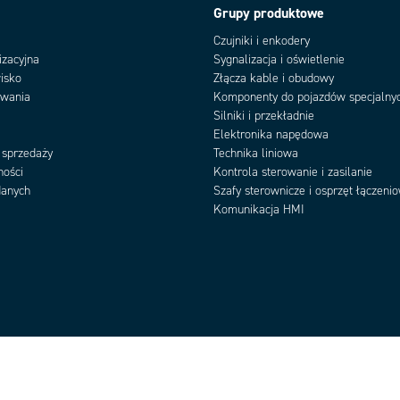
Grupy produktowe
Czujniki i enkodery
izacyjna
Sygnalizacja i oświetlenie
isko
Złącza kable i obudowy
owania
Komponenty do pojazdów specjalny
Silniki i przekładnie
Elektronika napędowa
 sprzedaży
Technika liniowa
ności
Kontrola sterowanie i zasilanie
danych
Szafy sterownicze i osprzęt łączeni
Komunikacja HMI