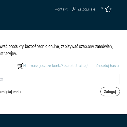
0
Kontakt
Zaloguj się
pować produkty bezpośrednio online, zapisywać szablony zamówień,
estracyjny.
Nie masz jeszcze konta? Zarejestruj się!
|
Zresetuj hasło
amiętaj mnie
Zaloguj