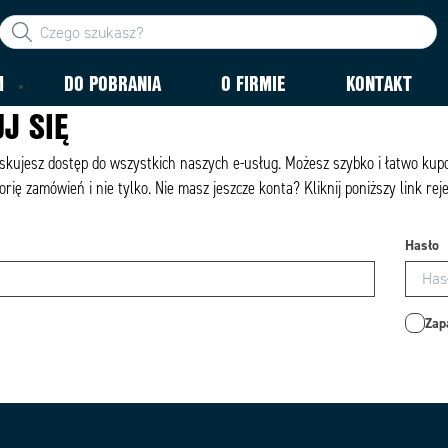
M
DO POBRANIA
O FIRMIE
KONTAKT
J SIĘ
yskujesz dostęp do wszystkich naszych e-usług. Możesz szybko i łatwo ku
orię zamówień i nie tylko. Nie masz jeszcze konta? Kliknij poniższy link rej
Hasło
Zap