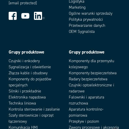
Logistyka
[email protected]
Marketing
Ogólne warunki sprzedaży
Polityka prywatności
Przetwarzanie danych
Add as new cart row
Add to existing cart row
OEM Sygnalista
Grupy produktowe
Grupy produktowe
Czujniki i enkodery
Komponenty dla przemysłu
Sygnalizacja i oświetlenie
kolejowego
Złącza kable i obudowy
Komponenty bezpieczeństwa
Komponenty do pojazdów
Radary bezpieczeństwa
specjalnych
Czujniki optoelektroniczne i
Silniki i przekładnie
radarowe
Elektronika napędowa
Falowniki i aparatura
Technika liniowa
rozruchowa
Kontrola sterowanie i zasilanie
Aparatura kontrolno-
Szafy sterownicze i osprzęt
pomiarowa
łączeniowy
Przepływ i poziom
Komunikacja HMI
Zawory procesowe i akcesoria