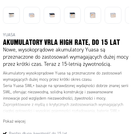
YUASA
AKUMULATORY VRLA HIGH RATE, DO 15 LAT
Nowe, wysokoprądowe akumulatory Yuasa są
przeznaczone do zastosowań wymagających dużej mocy
przez krótki czas. Teraz z 15-letnią żywotnością.
Akumulatory wysokoprądowe Yuasa są przeznaczone do zastosowań
wymagających dużej mocy przez krótki okres czasu.
Seria Yuasa SWL+ bazuje na sprawdzonej wydajności dobrze znanej serii
SWL, oferując niezawodną, ​​solidną konstrukcję i zaawansowane
innowacje pod względem niezawodności, żywotności i mocy.
Zaprojektowane z myślą o krytycznych zastosowaniach wymagających
ciągłej gotowości i wysokiej pojemności rozładowania, baterie SWL+
wynoszą technologię akumulatorów przemysłowych na nowy poziom.
Pokaż więcej
Bardzo długa żywotność do 15 lat