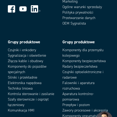
Marketing
Ogólne warunki sprzedaży
Polityka prywatności
Warianty produktu
Przetwarzanie danych
OEM Sygnalista
Grupy produktowe
Grupy produktowe
Czujniki i enkodery
Komponenty dla przemysłu
Sygnalizacja i oświetlenie
kolejowego
Złącza kable i obudowy
Komponenty bezpieczeństwa
Komponenty do pojazdów
Radary bezpieczeństwa
Add as new cart row
Add to existing cart row
specjalnych
Czujniki optoelektroniczne i
Silniki i przekładnie
radarowe
Elektronika napędowa
Falowniki i aparatura
Technika liniowa
rozruchowa
Kontrola sterowanie i zasilanie
Aparatura kontrolno-
Szafy sterownicze i osprzęt
pomiarowa
łączeniowy
Przepływ i poziom
Komunikacja HMI
Zawory procesowe i akcesoria
Komponenty pneumatyki i