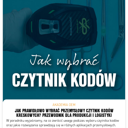
AKADEMIA OEM
JAK PRAWIDŁOWO WYBRAĆ PRZEMYSŁOWY CZYTNIK KODÓW
KRESKOWYCH? PRZEWODNIK DLA PRODUKCJI I LOGISTYKI
W poradniku wyjaśniamy, na co zwrócić uwagę podczas wyboru czytnika kodów
oraz jakie rozwiązania sprawdzają się w różnych aplikacjach przemysłowych.