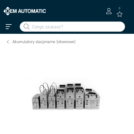
0
Akumulatory stacjonarne (ołowiowe)