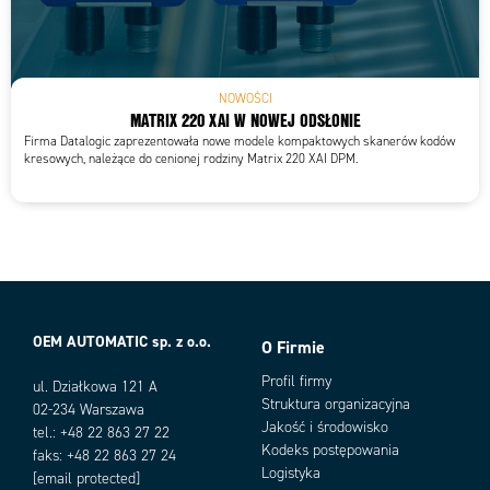
NOWOŚCI
MATRIX 220 XAI W NOWEJ ODSŁONIE
Firma Datalogic zaprezentowała nowe modele kompaktowych skanerów kodów
kresowych, należące do cenionej rodziny Matrix 220 XAI DPM.
OEM AUTOMATIC sp. z o.o.
O Firmie
Profil firmy
ul. Działkowa 121 A
Struktura organizacyjna
02-234 Warszawa
Jakość i środowisko
tel.: +48 22 863 27 22
Kodeks postępowania
faks: +48 22 863 27 24
Logistyka
[email protected]