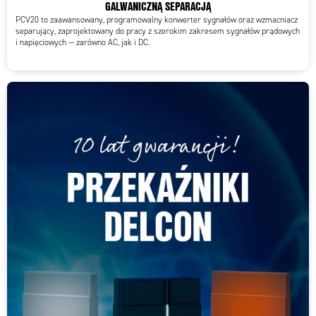
GALWANICZNĄ SEPARACJĄ
PCV20 to zaawansowany, programowalny konwerter sygnałów oraz wzmacniacz
separujący, zaprojektowany do pracy z szerokim zakresem sygnałów prądowych
i napięciowych — zarówno AC, jak i DC.