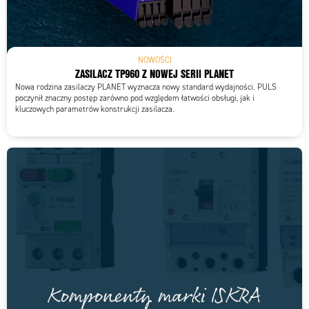
NOWOŚCI
ZASILACZ TP960 Z NOWEJ SERII PLANET
Nowa rodzina zasilaczy PLANET wyznacza nowy standard wydajności. PULS
poczynił znaczny postęp zarówno pod względem łatwości obsługi, jak i
kluczowych parametrów konstrukcji zasilacza.