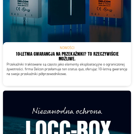
NOWOŚCI
10-LETNIA GWARANCJA NA PRZEKAŹNIKI? TO RZECZYWIŚCIE
MOŻLIWE.
Przekaźniki traktowane są często jako elementy eksploatacyjne o ograniczonej
żywotności. firma Delcon przełamuje ten status quo, oferując 10-letnią gwarancję
na swoje przekaźniki półprzewodnikowe.