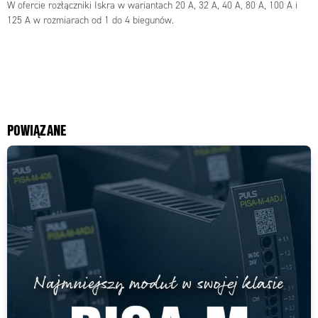
W ofercie rozłączniki Iskra w wariantach 20 A, 32 A, 40 A, 80 A, 100 A i
125 A w rozmiarach od 1 do 4 biegunów.
POWIĄZANE