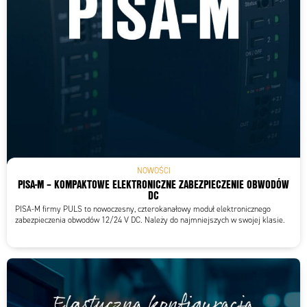
NOWOŚCI
PISA-M – KOMPAKTOWE ELEKTRONICZNE ZABEZPIECZENIE OBWODÓW
DC
PISA-M firmy PULS to nowoczesny, czterokanałowy moduł elektronicznego
zabezpieczenia obwodów 12/24 V DC. Należy do najmniejszych w swojej klasie.