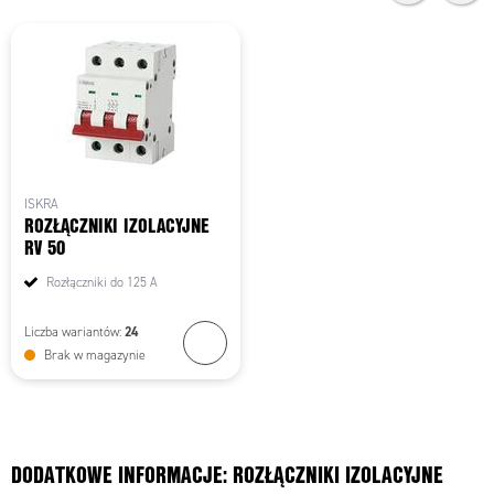
ISKRA
ROZŁĄCZNIKI IZOLACYJNE
RV 50
Rozłączniki do 125 A
24
Liczba wariantów:
Brak w magazynie
DODATKOWE INFORMACJE: ROZŁĄCZNIKI IZOLACYJNE