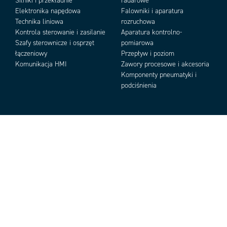
Silniki i przekładnie
radarowe
Elektronika napędowa
Falowniki i aparatura
Technika liniowa
rozruchowa
Kontrola sterowanie i zasilanie
Aparatura kontrolno-
Szafy sterownicze i osprzęt
pomiarowa
łączeniowy
Przepływ i poziom
Komunikacja HMI
Zawory procesowe i akcesoria
Komponenty pneumatyki i
podciśnienia