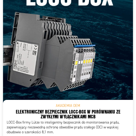
AKADEMIA OEM
ELEKTRONICZNY BEZPIECZNIK LOCC-BOX W PORÓWNANIU ZE
ZWYKŁYMI WYŁĄCZNIKAMI MCB
LOCC-Box firmy Lütze to inteligentny bezpiecznik do monitorowania prądu,
zapewniający niezawodną ochronę obwodów prądu stałego (DC) w wąskiej
obudowie o szerokości 8,1 mm.