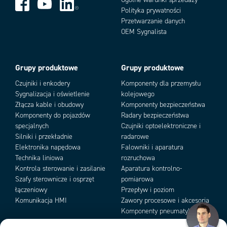
Żywotność
20000 h
Polityka prywatności
Przetwarzanie danych
Add as new cart row
Add to existing cart row
OEM Sygnalista
Grupy produktowe
Grupy produktowe
Czujniki i enkodery
Komponenty dla przemysłu
Sygnalizacja i oświetlenie
kolejowego
Złącza kable i obudowy
Komponenty bezpieczeństwa
Komponenty do pojazdów
Radary bezpieczeństwa
specjalnych
Czujniki optoelektroniczne i
Silniki i przekładnie
radarowe
Elektronika napędowa
Falowniki i aparatura
Technika liniowa
rozruchowa
Kontrola sterowanie i zasilanie
Aparatura kontrolno-
Szafy sterownicze i osprzęt
pomiarowa
łączeniowy
Przepływ i poziom
Komunikacja HMI
Zawory procesowe i akcesoria
Komponenty pneumatyki i
podciśnienia