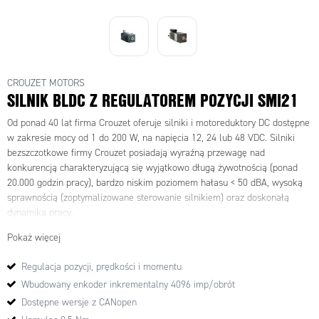
CROUZET MOTORS
SILNIK BLDC Z REGULATOREM POZYCJI SMI21
Od ponad 40 lat firma Crouzet oferuje silniki i motoreduktory DC dostępne
w zakresie mocy od 1 do 200 W, na napięcia 12, 24 lub 48 VDC. Silniki
bezszczotkowe firmy Crouzet posiadają wyraźną przewagę nad
konkurencją charakteryzującą się wyjątkowo długą żywotnością (ponad
20.000 godzin pracy), bardzo niskim poziomem hałasu < 50 dBA, wysoką
sprawnością (zoptymalizowane sterowanie silnikiem) oraz doskonałą
dynamiką pracy.
Pokaż więcej
Silniki bezszczotkowe serii DCMind to wysoce wydajne silniki nowej
generacji o mocach wyjściowych od 34 do 192 W.
Regulacja pozycji, prędkości i momentu
Dostepne są modele ze zintegrowanym sterownikiem prędkości i
Wbudowany enkoder inkrementalny 4096 imp/obrót
momentu TNi21 oraz pozycji, prędkości i momentu SMi21.
Silniki BLDC serii DCmind są niezwykle łatwe w integracji i obsłudze.
Dostępne wersje z CANopen
Idealnie nadają się do zastosowań w aplikacjach przemysłowych,