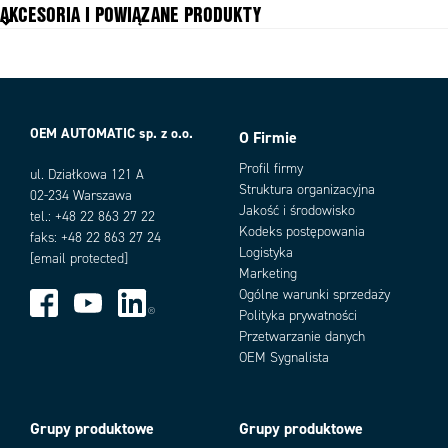
AKCESORIA I POWIĄZANE PRODUKTY
Napięcie zasilania DC
12 V DC
Nominalny moment
7
Prąd maksymalny
25 A
Prąd znamionowy
4,5 A
Prędkość nominalna
33 rpm
OEM AUTOMATIC sp. z o.o.
Średnica wałka
12 mm
O Firmie
Warianty produktu
Stopień ochrony IP
IP69K
Profil firmy
ul. Działkowa 121 A
Struktura organizacyjna
02-234 Warszawa
Jakość i środowisko
tel.: +48 22 863 27 22
Kodeks postępowania
faks: +48 22 863 27 24
Logistyka
[email protected]
Marketing
Ogólne warunki sprzedaży
Polityka prywatności
Przetwarzanie danych
Add as new cart row
Add to existing cart row
OEM Sygnalista
Grupy produktowe
Grupy produktowe