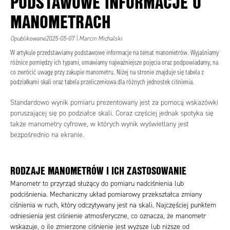
PODSTAWOWE INFORMACJE O
MANOMETRACH
Opublikowane2025-05-07 | Marcin Michalski
W artykule przedstawiamy podstawowe informacje na temat manometrów. Wyjaśniamy
różnice pomiędzy ich typami, omawiamy najważniejsze pojęcia oraz podpowiadamy, na
co zwrócić uwagę przy zakupie manometru. Niżej na stronie znajduje się tabela z
podziałkami skali oraz tabela przeliczeniowa dla różnych jednostek ciśnienia.
Standardowo wynik pomiaru prezentowany jest za pomocą wskazówki
poruszającej się po podziałce skali. Coraz częściej jednak spotyka się
także manometry cyfrowe, w których wynik wyświetlany jest
bezpośrednio na ekranie.
RODZAJE MANOMETRÓW I ICH ZASTOSOWANIE
Manometr to przyrząd służący do pomiaru nadciśnienia lub
podciśnienia. Mechaniczny układ pomiarowy przekształca zmiany
ciśnienia w ruch, który odczytywany jest na skali. Najczęściej punktem
odniesienia jest ciśnienie atmosferyczne, co oznacza, że manometr
wskazuje, o ile zmierzone ciśnienie jest wyższe lub niższe od