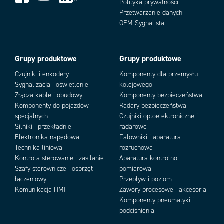
Polityka prywatności
Przetwarzanie danych
OEM Sygnalista
Grupy produktowe
Grupy produktowe
Czujniki i enkodery
Komponenty dla przemysłu
Sygnalizacja i oświetlenie
kolejowego
Złącza kable i obudowy
Komponenty bezpieczeństwa
Komponenty do pojazdów
Radary bezpieczeństwa
specjalnych
Czujniki optoelektroniczne i
Silniki i przekładnie
radarowe
Elektronika napędowa
Falowniki i aparatura
Technika liniowa
rozruchowa
Kontrola sterowanie i zasilanie
Aparatura kontrolno-
Szafy sterownicze i osprzęt
pomiarowa
łączeniowy
Przepływ i poziom
Komunikacja HMI
Zawory procesowe i akcesoria
Komponenty pneumatyki i
podciśnienia