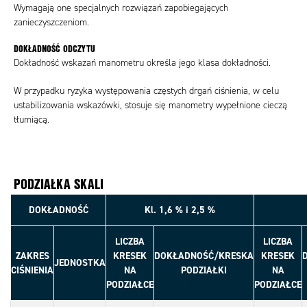
Wymagają one specjalnych rozwiązań zapobiegających
zanieczyszczeniom
.
DOKŁADNOŚĆ ODCZYTU
Dokładność wskazań manometru określa jego klasa dokładności.
W przypadku ryzyka występowania częstych drgań ciśnienia, w celu
ustabilizowania wskazówki, stosuje się manometry wypełnione cieczą
tłumiącą
.
PODZIAŁKA SKALI
DOKŁADNOŚĆ
Kl. 1,6 % i 2,5 %
LICZBA
LICZBA
ZAKRES
KRESEK
DOKŁADNOŚĆ/KRESKA
KRESEK
JEDNOSTKA
CIŚNIENIA
NA
PODZIAŁKI
NA
PODZIAŁCE
PODZIAŁCE