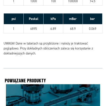
1
1000
100
100000
14.5
psi
Paskal
kPa
mBar
bar
1
6895
6.89
68.9
0.069
UWAGA! Dane w tabelach są przybliżone i należy je traktować
poglądowo. Przy dokładnych obliczeniach zaleca się korzystanie z
dokładniejszych danych.
POWIĄZANE PRODUKTY