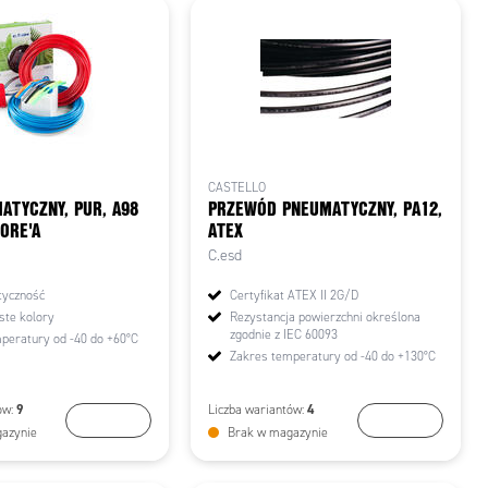
CASTELLO
ATYCZNY, PUR, A98
PRZEWÓD PNEUMATYCZNY, PA12,
ORE'A
ATEX
C.esd
tyczność
Certyfikat ATEX II 2G/D
ste kolory
Rezystancja powierzchni określona
zgodnie z IEC 60093
peratury od -40 do +60°C
Zakres temperatury od -40 do +130°C
9
4
ów:
Liczba wariantów:
Wybierz
Wybierz
azynie
Brak w magazynie