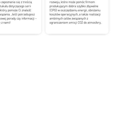
zapoznania się z treścią
rozwoju, które może pomóc firmom
tukułu dotyczącego serii
produkującym dobra szybko zbywalne
tóry pomoże Ci znaleźć
(CPG) w oszczędzaniu energii, obniżaniu
iązania. Jeśli potrzebujesz
kosztów operacyjnych, a także realizacji
owej porady czy informacji –
ambitnych celów związanych z
ę z nami!
ograniczeniem emisji CO2 do atmosfery.