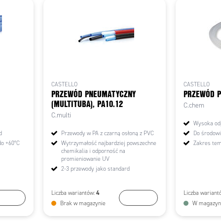
CASTELLO
CASTELLO
PRZEWÓD PNEUMATYCZNY
PRZEWÓD P
(MULTITUBA), PA10.12
C.chem
C.multi
Wysoka odp
d
Przewody w PA z czarną osłoną z PVC
Do środowi
do +60°C
Wytrzymałość najbardziej powszechne
Zakres tem
chemikalia i odporność na
promieniowanie UV
2-3 przewody jako standard
4
Liczba wariantów:
Liczba wariant
ybierz
Wybierz
Brak w magazynie
W magazyn