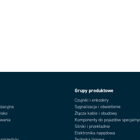
Grupy produktowe
Czujniki i enkodery
izacyjna
Sygnalizacja i oświetlenie
isko
Złącza kable i obudowy
owania
Komponenty do pojazdów specjalny
Silniki i przekładnie
Elektronika napędowa
 sprzedaży
Technika liniowa