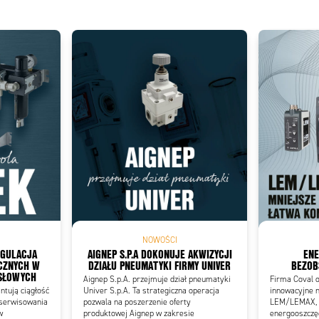
NOWOŚCI
EGULACJA
AIGNEP S.P.A DOKONUJE AKWIZYCJI
ENE
CZNYCH W
DZIAŁU PNEUMATYKI FIRMY UNIVER
BEZOB
SŁOWYCH
Aignep S.p.A. przejmuje dział pneumatyki
Firma Coval o
tują ciągłość
Univer S.p.A. Ta strategiczna operacja
innowacyjne n
 serwisowania
pozwala na poszerzenie oferty
LEM/LEMAX, k
w
produktowej Aignep w zakresie
energooszczęd