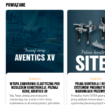
POWIĄZANE
NOWOŚCI
NOWOŚCI
WYSPA ZAWOROWA ELASTYCZNA POD
PEŁNA KONTROLA I R
WZGLĘDEM KONSTRUKCJI. POZNAJ
SYSTEMÓW PNEUMATY
SERIĘ AVENTICS XV
WARUNKACH PRZEMY
Gdy Twoje układy pneumatyczne
Produkty marki SITEK gwaran
rozszerzają się, a wraz z nimi rosną
pracy podczas konserwacji i
oczekiwania co do elastyczności, potrzebne
systemów pneumatycznych 