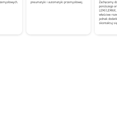
zemysłowych.
pneumatyki i automatyki przemysłowej.
Zachęcamy do 
poniższego ar
LEM/LEMAX, k
właściwe rozw
jednak dodatk
skontaktuj si