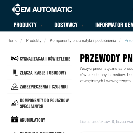
PRODUKTY
DOSTAWCY
INFORMATOR OE
Home
Produkty
Komponenty pneumatyki i podciśnienia
Prze
PRZEWODY P
SYGNALIZACJA I OŚWIETLENIE
Wężyki pneumatyczne są produ
ZŁĄCZA, KABLE I OBUDOWY
również do innych mediów. Dos
zewnętrznych i wewnętrznych.
ZABEZPIECZENIA I CZUJNIKI
KOMPONENTY DO POJAZDÓW
SPECJALNYCH
AKUMULATORY
Liczba produktów: 8; liczba wa