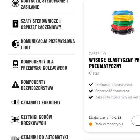
KONTROLA, STEROWANIE I
ZASILANIE
SZAFY STEROWNICZE I
OSPRZĘT ŁĄCZENIOWY
KOMUNIKACJA PRZEMYSŁOWA
I IIOT
CASTELLO
WYSOCE ELASTYCZNY P
KOMPONENTY DLA
PNEUMATYCZNY
PRZEMYSŁU KOLEJOWEGO
C.star
KOMPONENTY
Doskonała elastyczność
BEZPIECZEŃSTWA
Odporność chemiczna
Zakres temperatury od -40 
CZUJNIKI I ENKODERY
CZYTNIKI KODÓW
32
Liczba wariantów:
W
KRESKOWYCH
Brak w magazynie
CZUJNIKI DO AUTOMATYKI