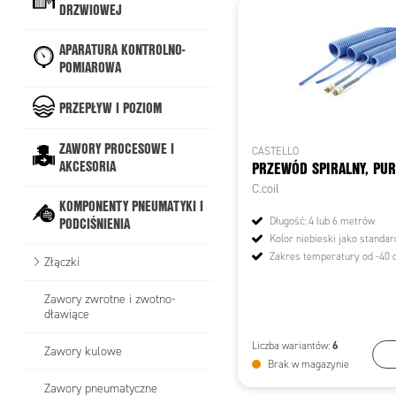
DRZWIOWEJ
APARATURA KONTROLNO-
POMIAROWA
PRZEPŁYW I POZIOM
ZAWORY PROCESOWE I
CASTELLO
AKCESORIA
PRZEWÓD SPIRALNY, PUR
C.coil
KOMPONENTY PNEUMATYKI I
PODCIŚNIENIA
Długość: 4 lub 6 metrów
Kolor niebieski jako standar
Zakres temperatury od -40 
Złączki
Zawory zwrotne i zwotno-
dławiące
6
Liczba wariantów:
Zawory kulowe
W
Brak w magazynie
Zawory pneumatyczne