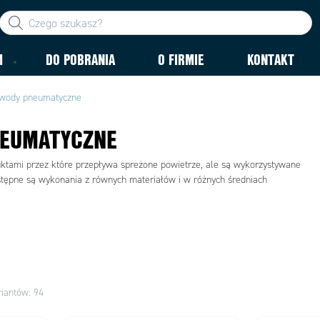
M
DO POBRANIA
O FIRMIE
KONTAKT
wody pneumatyczne
NEUMATYCZNE
ktami przez które przepływa spreżone powietrze, ale są wykorzystywane
tępne są wykonania z równych materiałów i w różnych średniach
riantów: 94