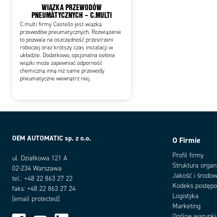
WIĄZKA PRZEWODÓW
PNEUMATYCZNYCH – C.MULTI
C.multi firmy Castello jest wiązką
przewodów pneumatycznych. Rozwiązanie
to pozwala na oszczędność przestrzeni
roboczej oraz krótszy czas instalacji w
układzie. Dodatkowo, opcjonalna osłona
wiązki może zapewniać odporność
chemiczną inną niż same przewody
pneumatyczne wewnątrz niej.
OEM AUTOMATIC sp. z o.o.
O Firmie
Profil firmy
ul. Działkowa 121 A
Struktura organ
02-234 Warszawa
Jakość i środow
tel.: +48 22 863 27 22
Kodeks postęp
faks: +48 22 863 27 24
Logistyka
[email protected]
Marketing
Ogólne warunki