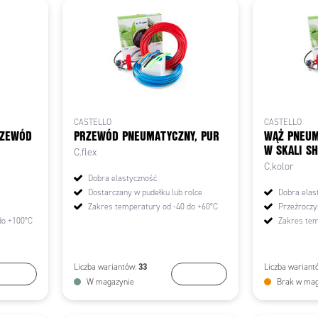
CASTELLO
CASTELLO
RZEWÓD
PRZEWÓD PNEUMATYCZNY, PUR
WĄŻ PNEUM
W SKALI SH
C.flex
C.kolor
Dobra elastyczność
Dostarczany w pudełku lub rolce
Dobra elas
Zakres temperatury od -40 do +60°C
Przeźroczy
do +100°C
Zakres tem
33
Liczba wariantów:
Liczba wariant
ybierz
Wybierz
W magazynie
Brak w mag