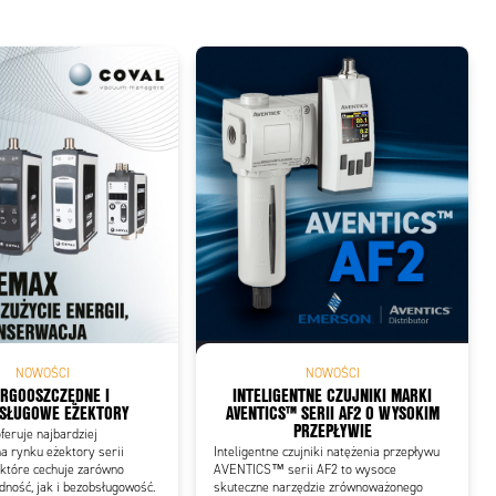
NOWOŚCI
NOWOŚCI
RGOOSZCZĘDNE I
INTELIGENTNE CZUJNIKI MARKI
SŁUGOWE EŻEKTORY
AVENTICS™ SERII AF2 O WYSOKIM
PRZEPŁYWIE
feruje najbardziej
a rynku eżektory serii
Inteligentne czujniki natężenia przepływu
tóre cechuje zarówno
AVENTICS™ serii AF2 to wysoce
ność, jak i bezobsługowość.
skuteczne narzędzie zrównoważonego