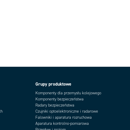
Grupy produktowe
Komponenty dla przemysłu kolejowego
Komponenty bezpieczeństwa
Radary bezpieczeństwa
ch
Czujniki optoelektroniczne i radarowe
Falowniki i aparatura rozruchowa
Aparatura kontrolno-pomiarowa
Przepływ i poziom