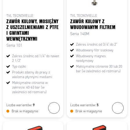
TVL TECNOVIELLE
TVL TECNOVIELLE
ZAWÓR KULOWY, MOSIĘŻNY
ZAWÓR KULOWY Z
Z USZCZELNIENIAMI Z PTFE
WBUDOWANYM FILTREM
I GWINTAMI
Seria 140M
WEWNĘTRZNYMI
Zakres średnic od 3/4" do 2"
Seria 101
Wbudowany filtr siatkowy
Zakres średnic od 1/4" do nawet
Wbudowany magnes
2 1/2"
neodymowy
Typ ciężki
Maksymalne ciśnienie 30 lub 20
bar (w zależności od rozmiaru)
Produkt zdatny do pracy z
wieloma płynnymi mediami
Maksymalne ciśnienie w
zakresie: 40-63 bar (w
zależności od rozmiaru)
9
5
Liczba wariantów:
Liczba wariantów:
Brak w magazynie
Brak w magazynie