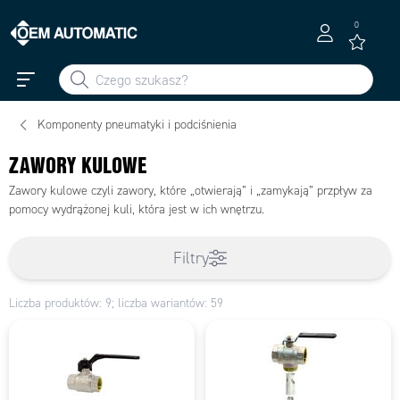
0
Komponenty pneumatyki i podciśnienia
ZAWORY KULOWE
Zawory kulowe czyli zawory, które „otwierają” i „zamykają” przpływ za
pomocy wydrążonej kuli, która jest w ich wnętrzu.
Filtry
Liczba produktów: 9; liczba wariantów: 59