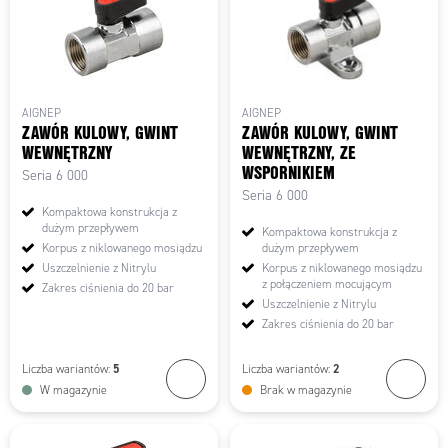
AIGNEP
AIGNEP
ZAWÓR KULOWY, GWINT
ZAWÓR KULOWY, GWINT
WEWNĘTRZNY
WEWNĘTRZNY, ZE
WSPORNIKIEM
Seria 6 000
Seria 6 000
Kompaktowa konstrukcja z
dużym przepływem
Kompaktowa konstrukcja z
Korpus z niklowanego mosiądzu
dużym przepływem
Uszczelnienie z Nitrylu
Korpus z niklowanego mosiądzu
z połączeniem mocującym
Zakres ciśnienia do 20 bar
Uszczelnienie z Nitrylu
Zakres ciśnienia do 20 bar
5
2
Liczba wariantów:
Liczba wariantów:
W magazynie
Brak w magazynie