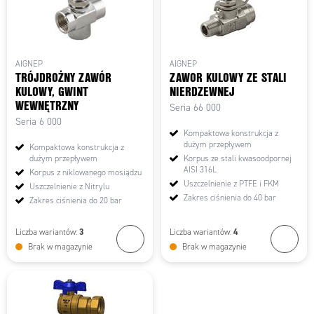
AIGNEP
AIGNEP
TRÓJDROŻNY ZAWÓR
ZAWOR KULOWY ZE STALI
KULOWY, GWINT
NIERDZEWNEJ
WEWNĘTRZNY
Seria 66 000
Seria 6 000
Kompaktowa konstrukcja z
dużym przepływem
Kompaktowa konstrukcja z
dużym przepływem
Korpus ze stali kwasoodpornej
AISI 316L
Korpus z niklowanego mosiądzu
Uszczelnienie z PTFE i FKM
Uszczelnienie z Nitrylu
Zakres ciśnienia do 40 bar
Zakres ciśnienia do 20 bar
3
4
Liczba wariantów:
Liczba wariantów:
Brak w magazynie
Brak w magazynie