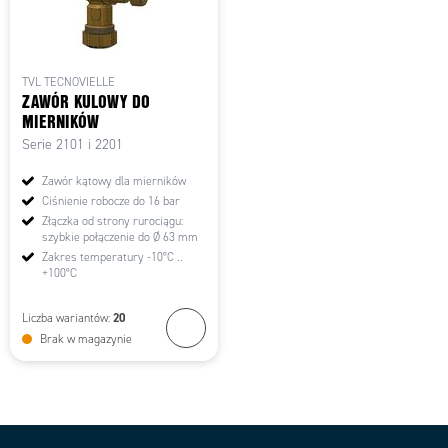
TVL TECNOVIELLE
ZAWÓR KULOWY DO
MIERNIKÓW
Serie 2101 i 2201
Zawór kątowy dla mierników
Ciśnienie robocze do 16 bar
Złączka od strony rurociągu:
szybkie połączenie do Ø 63 mm
Zakres temperatury -10°C ..
+100°C
20
Liczba wariantów:
Brak w magazynie