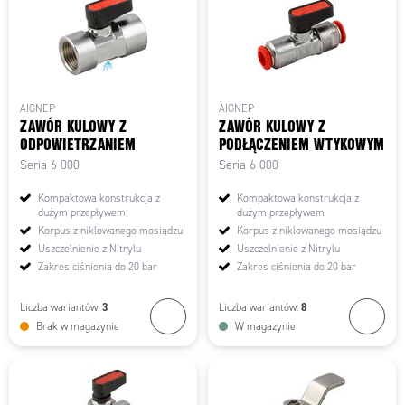
AIGNEP
AIGNEP
ZAWÓR KULOWY Z
ZAWÓR KULOWY Z
ODPOWIETRZANIEM
PODŁĄCZENIEM WTYKOWYM
Seria 6 000
Seria 6 000
Kompaktowa konstrukcja z
Kompaktowa konstrukcja z
dużym przepływem
dużym przepływem
Korpus z niklowanego mosiądzu
Korpus z niklowanego mosiądzu
Uszczelnienie z Nitrylu
Uszczelnienie z Nitrylu
Zakres ciśnienia do 20 bar
Zakres ciśnienia do 20 bar
3
8
Liczba wariantów:
Liczba wariantów:
Brak w magazynie
W magazynie