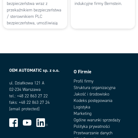
bezpieczeństwa wraz z
indukcyjne firmy Bernstein.
przekaźnikiem bezpieczeństwa
/ sterownikiem PLC
bezpieczeństwa, umożliwiają
osiągnięcie poziomu do PLd i
SIL 2.
OEM AUTOMATIC sp. z o.o.
O Firmie
Profil firmy
ul. Działkowa 121 A
Struktura organizacyjna
02-234 Warszawa
Jakość i środowisko
tel.: +48 22 863 27 22
Kodeks postępowania
faks: +48 22 863 27 24
Logistyka
[email protected]
Marketing
Ogólne warunki sprzedaży
Polityka prywatności
Przetwarzanie danych