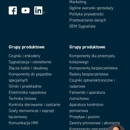
Marketing
Stopień ochrony IP
IP67
Ogólne warunki sprzedaży
Technologia czujnika
Czujnik kontrastu
Polityka prywatności
Typ światła
LED
Przetwarzanie danych
Add as new cart row
Add to existing cart row
OEM Sygnalista
Typ światła
Zielony LED, LED czerwony,
Niebieski LED
Ustawianie czułości
Tak
Wskaźnik LED
Tak
Grupy produktowe
Grupy produktowe
Wyjście
PNP, NPN
Czujniki i enkodery
Komponenty dla przemysłu
Wymiary
31 x 81 x 58
Sygnalizacja i oświetlenie
kolejowego
Zasięg max
12 mm
Złącza kable i obudowy
Komponenty bezpieczeństwa
Zasięg min
6 mm
Komponenty do pojazdów
Radary bezpieczeństwa
specjalnych
Czujniki optoelektroniczne i
Silniki i przekładnie
radarowe
Elektronika napędowa
Falowniki i aparatura
Technika liniowa
rozruchowa
Kontrola sterowanie i zasilanie
Aparatura kontrolno-
Szafy sterownicze i osprzęt
pomiarowa
łączeniowy
Przepływ i poziom
Komunikacja HMI
Zawory procesowe i akcesoria
Komponenty pneumatyki i