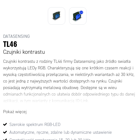
DATASENSING
TL46
Czujniki kontrastu
Czujniki kontrastu z rodziny TL46 firmy Datasensing jako źródło swiatła
wykorzystują LEDy RGB. Charakteryzują się one krótkim czasem reakcji i
wysoką częstotliwością przełączania, w niektórych wariantach aż 30 kHz,
co jest jedną z najwyższych wartości dostępnych na rynku. Czujniki
posiadają wytrzymałą metalową obudowę.
Dostępne są w wieu
odmianach funkcjonalnych co ułatwia dobór odpowiedniego typu do danej
aplikacji, w tym warianty z komunikacją IO-Link.
Pokaż więcej
Szerokie spektrum RGB-LED
Automatyczne, ręczne, zdalne lub dynamiczne ustawienie