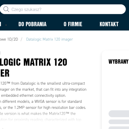
M
DO POBRANIA
O FIRMIE
KONTAKT
cowe 1D/2D
Datalogic Matrix 120 imager
C
LOGIC MATRIX 120
WYBRANY
GER
 120™ from Datalogic is the smallest ultra-compact
imager on the market, that can fit into any integration
h embedded ethernet connectivity option.
n different models, a WVGA sensor is for standard
s, or the 1.2MP sensor for high resolution bar codes.
le version is what makes the Matrix120™ the
ution for proximity reading, characterized with top
grade parts providing IP 65 protection. ESD safe