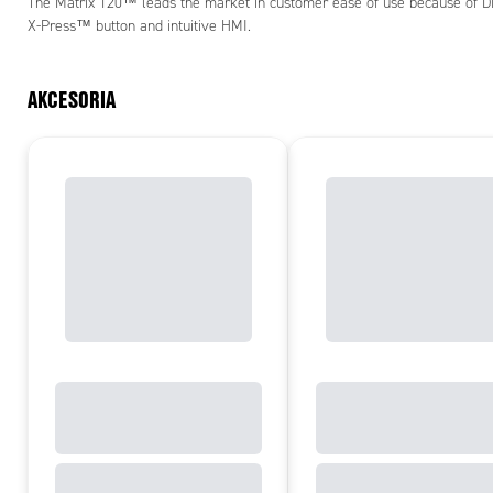
The Matrix 120™ leads the market in customer ease of use because of D
X-Press™ button and intuitive HMI.
AKCESORIA