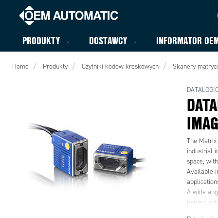
PRODUKTY
DOSTAWCY
INFORMATOR OE
Home
Produkty
Czytniki kodów kreskowych
Skanery matry
DATALOGI
DATA
IMA
The Matrix
industrial 
space, wit
Available i
application
A wide ang
perfect sol
industrial 