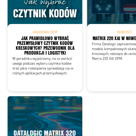
Add
AKADEMIA OEM
NOWOŚCI
JAK PRAWIDŁOWO WYBRAĆ
MATRIX 220 XAI W NOWE
PRZEMYSŁOWY CZYTNIK KODÓW
Firma Datalogic zaprezento
KRESKOWYCH? PRZEWODNIK DLA
modele kompaktowych skan
PRODUKCJI I LOGISTYKI
kresowych, należące do cenio
W poradniku wyjaśniamy, na co zwrócić
Matrix 220 XAI DPM.
uwagę podczas wyboru czytnika kodów
oraz jakie rozwiązania sprawdzają się w
różnych aplikacjach przemysłowych.