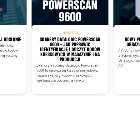
Add as new cart row
 to existing cart row
NOWOŚCI
J ODSŁONIE
SKANERY DATALOGIC POWERSCAN
NOWY P
9600 – JAK POPRAWIĆ
OBRAZU
wała nowe
IDENTYFIKACJĘ I ODCZYT KODÓW
erów kodów
AV900 to now
KRESKOWYCH W MAGAZYNIE I NA
nej rodziny
stacjonarnyc
PRODUKCJI
Datalogic, ro
Skanery z rodziny Datalogic Powerscan
AV.
9600 to najwyższej klasy przemysłowe,
ręczne skanery kodów kreskowych,
występujące obecnie na rynku.