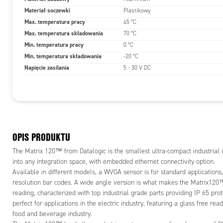
Materiał soczewki
Plastikowy
Max. temperatura pracy
45 °C
Max. temperatura składowania
70 °C
Min. temperatura pracy
0 °C
Min. temperatura składowania
-20 °C
Napięcie zasilania
5 - 30 V DC
OPIS PRODUKTU
The Matrix 120™ from Datalogic is the smallest ultra-compact industrial i
into any integration space, with embedded ethernet connectivity option.
Available in different models, a WVGA sensor is for standard applications
resolution bar codes. A wide angle version is what makes the Matrix120™ 
reading, characterized with top industrial grade parts providing IP 65 pr
perfect for applications in the electric industry, featuring a glass free re
food and beverage industry.