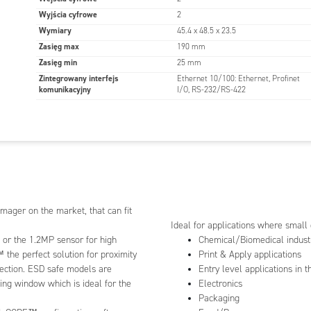
Wyjścia cyfrowe
2
Wymiary
45.4 x 48.5 x 23.5
Zasięg max
190 mm
Zasięg min
25 mm
Zintegrowany interfejs
Ethernet 10/100: Ethernet, Profinet
komunikacyjny
I/O, RS-232/RS-422
mager on the market, that can fit
Ideal for applications where small
, or the 1.2MP sensor for high
Chemical/Biomedical indust
the perfect solution for proximity
Print & Apply applications
otection. ESD safe models are
Entry level applications in 
ading window which is ideal for the
Electronics
Packaging