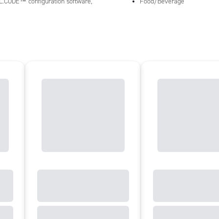
L.CODE™ configuration software,
Food/Beverage