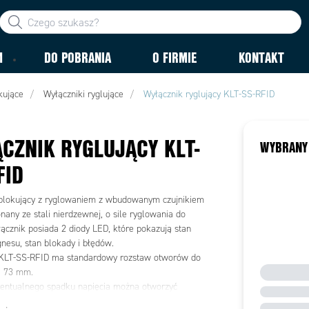
M
DO POBRANIA
O FIRMIE
KONTAKT
kujące
Wyłączniki ryglujące
Wyłącznik ryglujący KLT-SS-RFID
CZNIK RYGLUJĄCY KLT-
WYBRANY
FID
blokujący z ryglowaniem z wbudowanym czujnikiem
any ze stali nierdzewnej, o sile ryglowania do
ącznik posiada 2 diody LED, które pokazują stan
nesu, stan blokady i błędów.
 KLT-SS-RFID ma standardowy rozstaw otworów do
 73 mm.
entualnego spadku napięcia można otworzyć
awaryjnie za pomocą specjalnego klucza. Wyłącznik