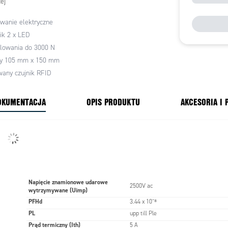
ej
pny w wersji: odryglowanie napięciem.
wanie elektryczne
ik 2 x LED
glowania do 3000 N
y 105 mm x 150 mm
any czujnik RFID
OKUMENTACJA
OPIS PRODUKTU
AKCESORIA I
Napięcie znamionowe udarowe
2500V ac
wytrzymywane (Uimp)
PFHd
3.44 x 10⁻⁸
PL
upp till Ple
Prąd termiczny (Ith)
5 A