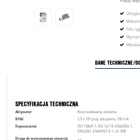
Pokaż więc
jest dostę
Odryglo
Wskaźn
Siła ry
Wymiar
Wbudow
DANE TECHNICZNE/D
SPECYFIKACJA TECHNICZNA
Aktywator
Klucz kodowany unikalnie
B10d
2.5 x 10⁶ przy obciążeniu 100 mA
Dopuszczenia
ISO 13849-1, ISO 14119, EN60204-1,
EN62061, EN60947-5-1, UL 508
Droga do wymuszonego otwarcia