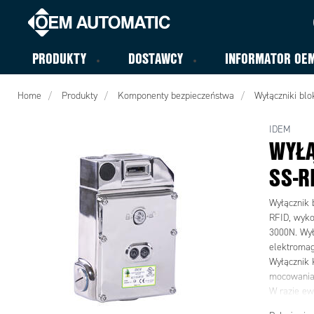
PRODUKTY
DOSTAWCY
INFORMATOR OE
Home
Produkty
Komponenty bezpieczeństwa
Wyłączniki blo
IDEM
WYŁĄ
SS-R
Wyłącznik 
RFID, wykon
3000N. Wył
elektromag
Wyłącznik
mocowania
W razie ew
wyłącznik 