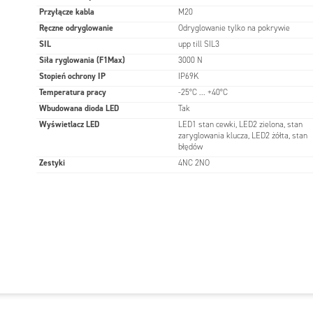
Przyłącze kabla
M20
Ręczne odryglowanie
Odryglowanie tylko na pokrywie
SIL
upp till SIL3
Siła ryglowania (F1Max)
3000 N
Stopień ochrony IP
IP69K
Temperatura pracy
-25°C ... +40°C
Wbudowana dioda LED
Tak
Wyświetlacz LED
LED1 stan cewki, LED2 zielona, stan
zaryglowania klucza, LED2 żółta, stan
błędów
Zestyki
4NC 2NO