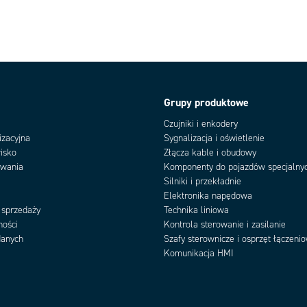
Grupy produktowe
Czujniki i enkodery
izacyjna
Sygnalizacja i oświetlenie
isko
Złącza kable i obudowy
owania
Komponenty do pojazdów specjalny
Silniki i przekładnie
Elektronika napędowa
 sprzedaży
Technika liniowa
ności
Kontrola sterowanie i zasilanie
danych
Szafy sterownicze i osprzęt łączeni
Komunikacja HMI