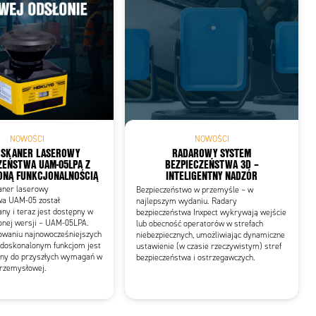
NOWOŚCI
NOWOŚCI
 SKANER LASEROWY
RADAROWY SYSTEM
ZEŃSTWA UAM-05LPA Z
BEZPIECZEŃSTWA 3D –
ONĄ FUNKCJONALNOŚCIĄ
INTELIGENTNY NADZÓR
aner laserowy
Bezpieczeństwo w przemyśle – w
wa UAM-05 został
najlepszym wydaniu. Radary
y i teraz jest dostępny w
bezpieczeństwa Inxpect wykrywają wejście
onej wersji – UAM-05LPA.
lub obecność operatorów w strefach
sowaniu najnowocześniejszych
niebezpiecznych, umożliwiając dynamiczne
 udoskonalonym funkcjom jest
ustawienie (w czasie rzeczywistym) stref
ny do przyszłych wymagań w
bezpieczeństwa i ostrzegawczych.
rzemysłowej.