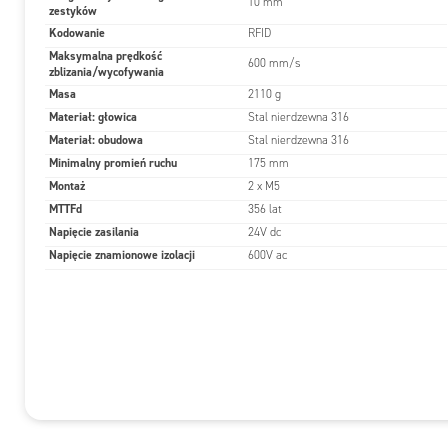
10 mm
zestyków
Kodowanie
RFID
Maksymalna prędkość
600 mm/s
zblizania/wycofywania
Masa
2110 g
Materiał: głowica
Stal nierdzewna 316
Materiał: obudowa
Stal nierdzewna 316
Minimalny promień ruchu
175 mm
Montaż
2 x M5
MTTFd
356 lat
Napięcie zasilania
24V dc
Napięcie znamionowe izolacji
600V ac