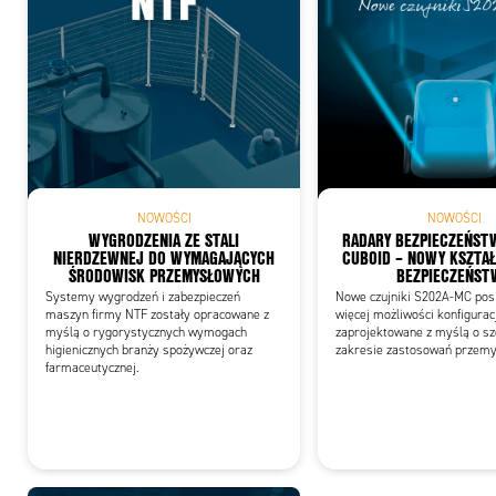
Add
NOWOŚCI
NOWOŚCI
WYGRODZENIA ZE STALI
RADARY BEZPIECZEŃST
NIERDZEWNEJ DO WYMAGAJĄCYCH
CUBOID – NOWY KSZTAŁ
ŚRODOWISK PRZEMYSŁOWYCH
BEZPIECZEŃST
Systemy wygrodzeń i zabezpieczeń
Nowe czujniki S202A-MC posi
maszyn firmy NTF zostały opracowane z
więcej możliwości konfiguracj
myślą o rygorystycznych wymogach
zaprojektowane z myślą o s
higienicznych branży spożywczej oraz
zakresie zastosowań przemy
farmaceutycznej.