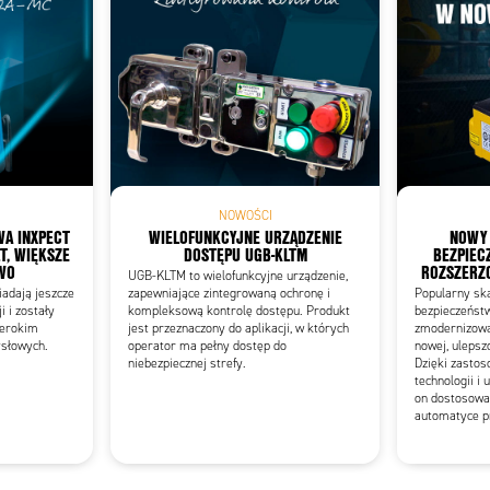
Add as new cart row
 to existing cart row
NOWOŚCI
WA INXPECT
WIELOFUNKCYJNE URZĄDZENIE
NOWY
T, WIĘKSZE
DOSTĘPU UGB-KLTM
BEZPIEC
WO
ROZSZERZ
UGB-KLTM to wielofunkcyjne urządzenie,
adają jeszcze
zapewniające zintegrowaną ochronę i
Popularny sk
i i zostały
kompleksową kontrolę dostępu. Produkt
bezpieczeńst
zerokim
jest przeznaczony do aplikacji, w których
zmodernizowan
słowych.
operator ma pełny dostęp do
nowej, ulepsz
niebezpiecznej strefy.
Dzięki zasto
technologii i
on dostosowa
automatyce p