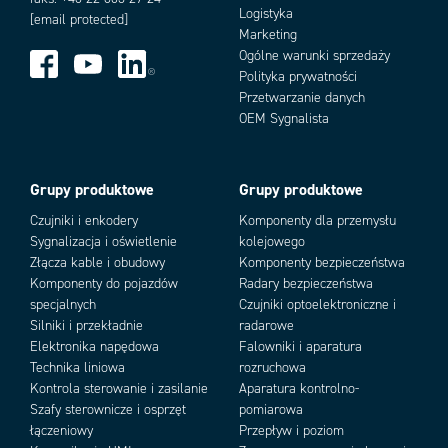
Logistyka
[email protected]
Temperatura pracy
-25°C +55°C
Marketing
Wbudowana dioda LED
Tak
Ogólne warunki sprzedaży
Polityka prywatności
Przetwarzanie danych
Add as new cart row
Add to existing cart row
OEM Sygnalista
Grupy produktowe
Grupy produktowe
Czujniki i enkodery
Komponenty dla przemysłu
Sygnalizacja i oświetlenie
kolejowego
Złącza kable i obudowy
Komponenty bezpieczeństwa
Komponenty do pojazdów
Radary bezpieczeństwa
specjalnych
Czujniki optoelektroniczne i
Silniki i przekładnie
radarowe
Elektronika napędowa
Falowniki i aparatura
Technika liniowa
rozruchowa
Kontrola sterowanie i zasilanie
Aparatura kontrolno-
Szafy sterownicze i osprzęt
pomiarowa
łączeniowy
Przepływ i poziom