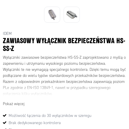
IDEM
ZAWIASOWY WYŁĄCZNIK BEZPIECZEŃSTWA HS-
SS-Z
Wyłączniki zawiasowe bezpieczeństwa HS-SS-Z zaprojektowano z myślą o
zapewnieniu i utrzymaniu wysokiego poziomu bezpieczeństwa.
Wyłączniki te nie wymagają specjalnego kontrolera. Dzięki temu mogą być
podłączane do wielu typów standardowych przekaźników bezpieczeństwa.
Razem z odpowiednim przekaźnikiem bezpieczeństwa zapewniają poziom
PLe zgodnie z EN-ISO 13849-1, nawet w przypadku szeregowego
połączenia kilku wyłączników.
Poziom PLe jest również osiągany w przypadku łączenia szeregowego z
Pokaż więcej
innymi wyłącznikami serii Z, np. z wyłącznikami ryglującymi KLM-Z czy
bezkontaktowymi wyłącznikami RFID LPZ.
Możliwość łączenia do 30 wyłączników w szeregu
Wyłączniki HS-SS-Z, oprócz dwóch wyjść bezpieczeństwa OSSD, posiadają
Brak dedykowanego kontrolera
również wyjście sygnalizacyjne PNP.