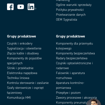
Ogólne warunki sprzedaży
Polityka prywatności
Przetwarzanie danych
Add as new cart row
Add to existing cart row
OEM Sygnalista
Grupy produktowe
Grupy produktowe
Czujniki i enkodery
Komponenty dla przemysłu
Sygnalizacja i oświetlenie
kolejowego
Złącza kable i obudowy
Komponenty bezpieczeństwa
Komponenty do pojazdów
Radary bezpieczeństwa
specjalnych
Czujniki optoelektroniczne i
Silniki i przekładnie
radarowe
Elektronika napędowa
Falowniki i aparatura
Technika liniowa
rozruchowa
Kontrola sterowanie i zasilanie
Aparatura kontrolno-
Szafy sterownicze i osprzęt
pomiarowa
łączeniowy
Przepływ i poziom
Komunikacja HMI
Zawory procesowe i akcesoria
Komponenty pneumatyki i