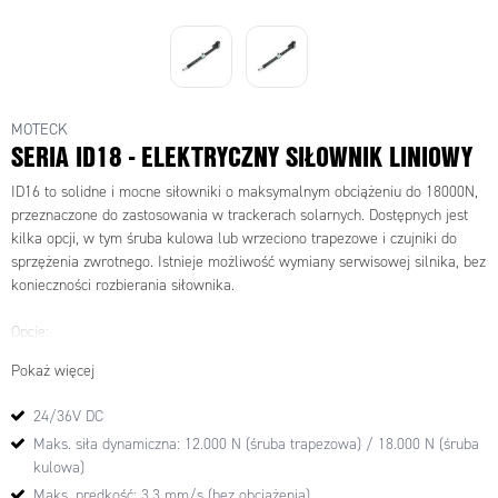
MOTECK
SERIA ID18 - ELEKTRYCZNY SIŁOWNIK LINIOWY
ID16 to solidne i mocne siłowniki o maksymalnym obciążeniu do 18000N,
przeznaczone do zastosowania w trackerach solarnych. Dostępnych jest
kilka opcji, w tym śruba kulowa lub wrzeciono trapezowe i czujniki do
sprzężenia zwrotnego. Istnieje możliwość wymiany serwisowej silnika, bez
konieczności rozbierania siłownika.
Opcje:
- czujniki Halla
Pokaż więcej
- czujnik kontaktronowy
- potencjometr
24/36V DC
Maks. siła dynamiczna: 12.000 N (śruba trapezowa) / 18.000 N (śruba
Główne aplikacje: trackery solarne
kulowa)
Maks. prędkość: 3.3 mm/s (bez obciążenia)