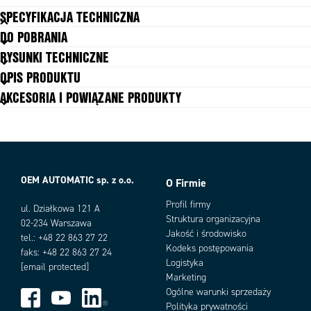
SPECYFIKACJA TECHNICZNA
DO POBRANIA
Cykl pracy
20 %
RYSUNKI TECHNICZNE
Klasa izolacji uwojeń
Y (90ºC)
OPIS PRODUKTU
Max. napięcie DC
24 V
AKCESORIA I POWIĄZANE PRODUKTY
Moc
10 W
Opóźnienie zwolnienia
24 ms
Rodzaj napięcia
DC
Stopień ochrony IP
IP65
Waga całkowita
40 g
OEM AUTOMATIC sp. z o.o.
O Firmie
Warianty produktu
Profil firmy
ul. Działkowa 121 A
Struktura organizacyjna
02-234 Warszawa
Jakość i środowisko
tel.: +48 22 863 27 22
Kodeks postępowania
faks: +48 22 863 27 24
Logistyka
[email protected]
Marketing
Ogólne warunki sprzedaży
Polityka prywatności