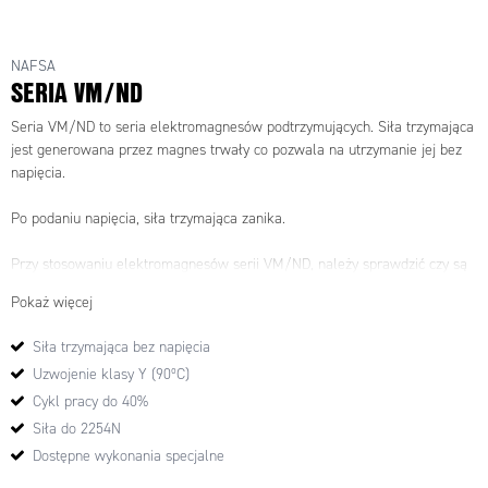
NAFSA
SERIA VM/ND
Seria VM/ND to seria elektromagnesów podtrzymujących. Siła trzymająca
jest generowana przez magnes trwały co pozwala na utrzymanie jej bez
napięcia.
Po podaniu napięcia, siła trzymająca zanika.
Przy stosowaniu elektromagnesów serii VM/ND, należy sprawdzić czy są
spełnione wszystkie warunki bezpieczeństwa pracy.
Pokaż więcej
Siła trzymająca bez napięcia
Uzwojenie klasy Y (90ºC)
Cykl pracy do 40%
Siła do 2254N
Dostępne wykonania specjalne