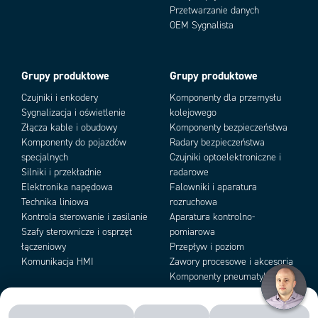
Przetwarzanie danych
Add as new cart row
Add to existing cart row
OEM Sygnalista
Grupy produktowe
Grupy produktowe
Czujniki i enkodery
Komponenty dla przemysłu
Sygnalizacja i oświetlenie
kolejowego
Złącza kable i obudowy
Komponenty bezpieczeństwa
Komponenty do pojazdów
Radary bezpieczeństwa
specjalnych
Czujniki optoelektroniczne i
Silniki i przekładnie
radarowe
Elektronika napędowa
Falowniki i aparatura
Technika liniowa
rozruchowa
Kontrola sterowanie i zasilanie
Aparatura kontrolno-
Szafy sterownicze i osprzęt
pomiarowa
łączeniowy
Przepływ i poziom
Komunikacja HMI
Zawory procesowe i akcesoria
Komponenty pneumatyki i
podciśnienia