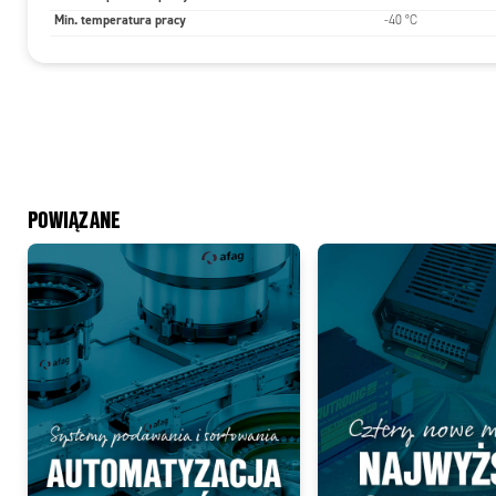
Min. temperatura pracy
-40 °C
POWIĄZANE
Add