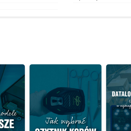
Add as new cart row
 to existing cart row