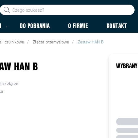
M
DO POBRANIA
O FIRMIE
KONTAKT
 i czujnikowe
Złącza przemysłowe
Zestaw HAN B
AW HAN B
WYBRANY
tne złącze
la