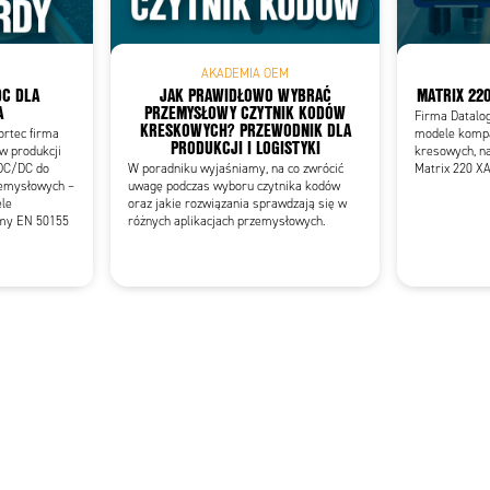
AKADEMIA OEM
C DLA
JAK PRAWIDŁOWO WYBRAĆ
MATRIX 22
A
PRZEMYSŁOWY CZYTNIK KODÓW
Firma Datalo
KRESKOWYCH? PRZEWODNIK DLA
ortec firma
modele komp
PRODUKCJI I LOGISTYKI
 w produkcji
kresowych, na
DC/DC do
W poradniku wyjaśniamy, na co zwrócić
Matrix 220 X
zemysłowych –
uwagę podczas wyboru czytnika kodów
ele
oraz jakie rozwiązania sprawdzają się w
rmy EN 50155
różnych aplikacjach przemysłowych.