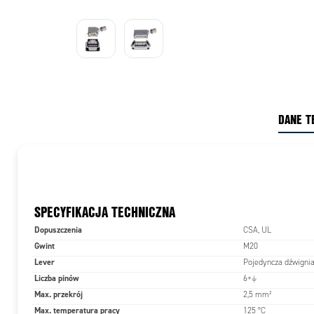
DANE T
SPECYFIKACJA TECHNICZNA
Dopuszczenia
CSA, UL
Gwint
M20
Lever
Pojedyncza dźwigni
Liczba pinów
6+⏚
Max. przekrój
2,5 mm²
Max. temperatura pracy
125 °C