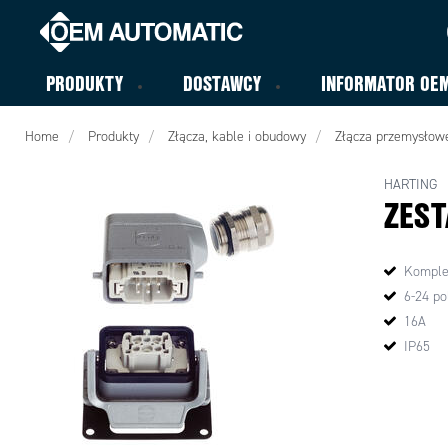
PRODUKTY
DOSTAWCY
INFORMATOR OE
Home
Produkty
Złącza, kable i obudowy
Złącza przemysłowe
HARTING
ZEST
Komple
6-24 po
16A
IP65