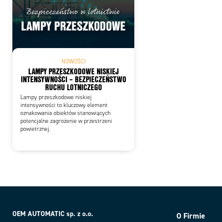
NOWOŚCI
LAMPY PRZESZKODOWE NISKIEJ
INTENSYWNOŚCI – BEZPIECZEŃSTWO
RUCHU LOTNICZEGO
Lampy przeszkodowe niskiej
intensywności to kluczowy element
oznakowania obiektów stanowiących
potencjalne zagrożenie w przestrzeni
powietrznej.
OEM AUTOMATIC sp. z o.o.
O Firmie