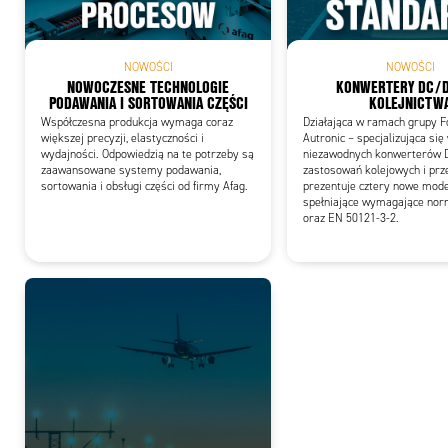
NOWOŚCI
NOWOŚCI
NOWOCZESNE TECHNOLOGIE
KONWERTERY DC/D
PODAWANIA I SORTOWANIA CZĘŚCI
KOLEJNICTW
Współczesna produkcja wymaga coraz
Działająca w ramach grupy F
większej precyzji, elastyczności i
Autronic – specjalizująca się
wydajności. Odpowiedzią na te potrzeby są
niezawodnych konwerterów 
zaawansowane systemy podawania,
zastosowań kolejowych i pr
sortowania i obsługi części od firmy Afag.
prezentuje cztery nowe mod
spełniające wymagające no
oraz EN 50121-3-2.