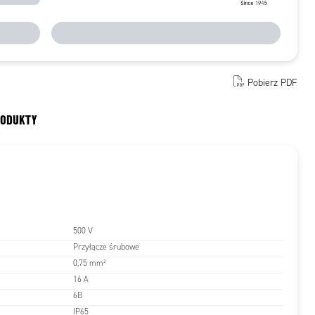
Pobierz PDF
RODUKTY
500 V
Przyłącze śrubowe
0,75 mm²
16 A
6B
IP65