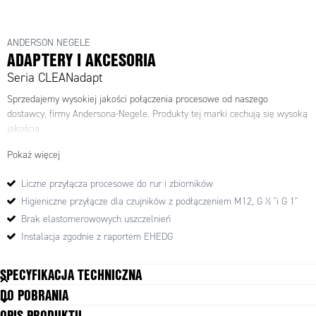
ANDERSON NEGELE
ADAPTERY I AKCESORIA
Seria CLEANadapt
Sprzedajemy wysokiej jakości połączenia procesowe od naszego
dostawcy, firmy Andersona-Negele. Produkty tej marki cechują się wysoką
jakością.
Pokaż więcej
Liczne przyłącza procesowe do rur i zbiorników
Higieniczne przyłącze dla czujników z podłączeniem M12, G ½ "i G 1"
Brak elastomerowowych uszczelnień
Instalacja zgodnie z raportem EHEDG
SPECYFIKACJA TECHNICZNA
DO POBRANIA
Dopuszczenia
3-A, FDA
OPIS PRODUKTU