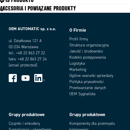
Materiał podłączenia
Stal nierdzewna 316L
AKCESORIA I POWIĄZANE PRODUKTY
Podłączenie
Dla produktów z połączeniem M12,
G½ "i G1"
Podłączenie
G1/2", G1", M12
Połączenie procesowe
Przyłącze spawalnicze / przyłącze
OEM AUTOMATIC sp. z o.o.
O Firmie
mleczarskie / Tri-clamp / Varivent
/ APV-Inline / SMS
Profil firmy
ul. Działkowa 121 A
Zakres zastosowania
Żywność
Struktura organizacyjna
02-234 Warszawa
Jakość i środowisko
tel.: +48 22 863 27 22
Kodeks postępowania
faks: +48 22 863 27 24
Logistyka
[email protected]
Marketing
Ogólne warunki sprzedaży
Polityka prywatności
Przetwarzanie danych
OEM Sygnalista
Grupy produktowe
Grupy produktowe
Czujniki i enkodery
Komponenty dla przemysłu
Sygnalizacja i oświetlenie
kolejowego