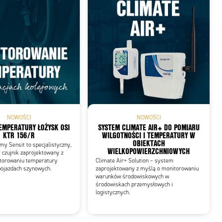
NOWOŚCI
NOWOŚCI
EMPERATURY ŁOŻYSK OSI
SYSTEM CLIMATE AIR+ DO POMIARU
KTR 156/R
WILGOTNOŚCI I TEMPERATURY W
OBIEKTACH
my Sensit to specjalistyczny,
WIELKOPOWIERZCHNIOWYCH
 czujnik zaprojektowany z
torowaniu temperatury
Climate Air+ Solution – system
pojazdach szynowych.
zaprojektowany z myślą o monitorowaniu
warunków środowiskowych w
środowiskach przemysłowych i
logistycznych.