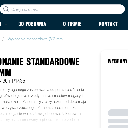
M
DO POBRANIA
O FIRMIE
KONTAKT
Wykonanie standardowe Ø63 mm
ONANIE STANDARDOWE
WYBRANY
 MM
430 i P1435
etry ogólnego zastosowania do pomiaru ciśnienia
 gazów obojętnych, wody i innych mediów mogących
 z mosiądzem. Manometry z przyłączem od dołu mają
 tworzywa sztucznego. Manometry do montażu
 znajdują się w metalowej obudowie lakierowanej
czarnym z chromowanym pierścieniem przednim.