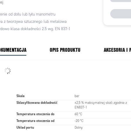
ej
enie od dołu lub tyłu manometru
a z tworzywa sztucznego lub metalowa
dowo klasa dokładności 2.5 wg. EN 837-1
OKUMENTACJA
OPIS PRODUKTU
AKCESORIA I
Skala
bar
Sklasyfikowana dokładność
±2,5 % maksymalnej skali zgodnie z
EN837-1
Temperatura otoczenia do
60 °C
Temperatura otoczenia od
-20 °C
Układ portu
Dolny