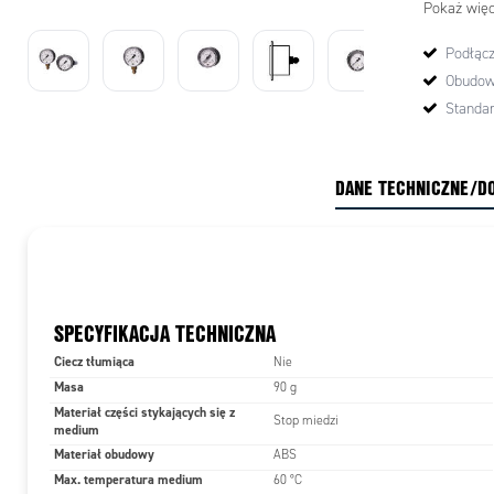
Pokaż więc
Podłącz
Obudow
Standar
DANE TECHNICZNE/D
SPECYFIKACJA TECHNICZNA
Ciecz tłumiąca
Nie
Masa
90 g
Materiał części stykających się z
Stop miedzi
medium
Materiał obudowy
ABS
Max. temperatura medium
60 °C