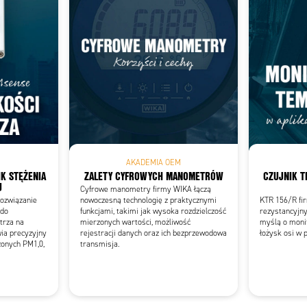
Add as new cart row
 to existing cart row
AKADEMIA OEM
K STĘŻENIA
ZALETY CYFROWYCH MANOMETRÓW
CZUJNIK T
U
Cyfrowe manometry firmy WIKA łączą
ozwiązanie
nowoczesną technologię z praktycznymi
KTR 156/R fir
 do
funkcjami, takimi jak wysoka rozdzielczość
rezystancyjny
trza na
mierzonych wartości, możliwość
myślą o moni
ia precyzyjny
rejestracji danych oraz ich bezprzewodowa
łożysk osi w 
zonych PM1,0,
transmisja.