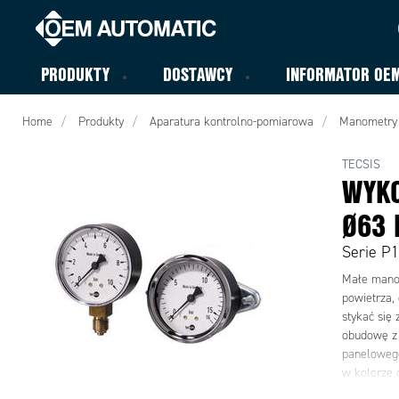
PRODUKTY
DOSTAWCY
INFORMATOR OE
Home
Produkty
Aparatura kontrolno-pomiarowa
Manometry
TECSIS
WYK
Ø63
Serie P1
Małe manom
powietrza,
stykać się
obudowę z
panelowego
w kolorze 