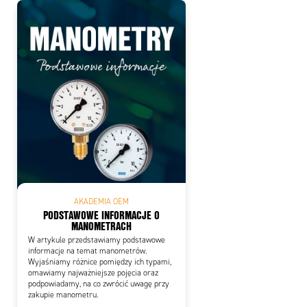
AKADEMIA OEM
PODSTAWOWE INFORMACJE O
MANOMETRACH
W artykule przedstawiamy podstawowe
informacje na temat manometrów.
Wyjaśniamy różnice pomiędzy ich typami,
omawiamy najważniejsze pojęcia oraz
podpowiadamy, na co zwrócić uwagę przy
zakupie manometru.