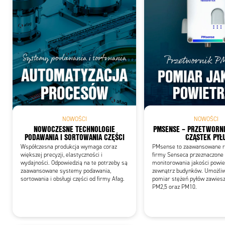
Add
NOWOŚCI
NOWOŚCI
NOWOCZESNE TECHNOLOGIE
PMSENSE – PRZETWORNI
PODAWANIA I SORTOWANIA CZĘŚCI
CZĄSTEK PYŁ
Współczesna produkcja wymaga coraz
PMsense to zaawansowane r
większej precyzji, elastyczności i
firmy Senseca przeznaczone
wydajności. Odpowiedzią na te potrzeby są
monitorowania jakości powie
zaawansowane systemy podawania,
zewnątrz budynków. Umożliw
sortowania i obsługi części od firmy Afag.
pomiar stężeń pyłów zawies
PM2,5 oraz PM10.