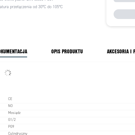
tura przełączenia od 30°C do 105°C
OKUMENTACJA
OPIS PRODUKTU
AKCESORIA I
CE
NO
Mosiądz
G1/2
PG9
Cylindryczny