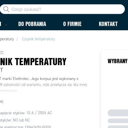
M
DO POBRANIA
O FIRMIE
KONTAKT
peratury
Czujnik temperatury
EC
NIK TEMPERATURY
WYBRANY
BT
T marki Elettrotec. Jego korpus jest wykonany z
 zależności od wariantu, styk przełącza się dla innej
emperatury.
ej
napięcie styków: 10 A / 250V AC
styków: NO lub NC
ze elektryczne: DIN43650-PG09