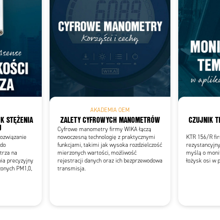
Add as new cart row
 to existing cart row
AKADEMIA OEM
K STĘŻENIA
ZALETY CYFROWYCH MANOMETRÓW
CZUJNIK T
U
Cyfrowe manometry firmy WIKA łączą
ozwiązanie
nowoczesną technologię z praktycznymi
KTR 156/R fir
 do
funkcjami, takimi jak wysoka rozdzielczość
rezystancyjny
trza na
mierzonych wartości, możliwość
myślą o moni
ia precyzyjny
rejestracji danych oraz ich bezprzewodowa
łożysk osi w 
zonych PM1,0,
transmisja.