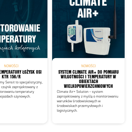
NOWOŚCI
NOWOŚCI
EMPERATURY ŁOŻYSK OSI
SYSTEM CLIMATE AIR+ DO POMIARU
KTR 156/R
WILGOTNOŚCI I TEMPERATURY W
OBIEKTACH
my Sensit to specjalistyczny,
WIELKOPOWIERZCHNIOWYCH
 czujnik zaprojektowany z
torowaniu temperatury
Climate Air+ Solution – system
pojazdach szynowych.
zaprojektowany z myślą o monitorowaniu
warunków środowiskowych w
środowiskach przemysłowych i
logistycznych.