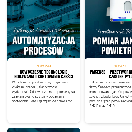
Add
NOWOŚCI
NOWOŚCI
NOWOCZESNE TECHNOLOGIE
PMSENSE – PRZETWORNI
PODAWANIA I SORTOWANIA CZĘŚCI
CZĄSTEK PYŁ
Współczesna produkcja wymaga coraz
PMsense to zaawansowane r
większej precyzji, elastyczności i
firmy Senseca przeznaczone
wydajności. Odpowiedzią na te potrzeby są
monitorowania jakości powie
zaawansowane systemy podawania,
zewnątrz budynków. Umożliw
sortowania i obsługi części od firmy Afag.
pomiar stężeń pyłów zawies
PM2,5 oraz PM10.