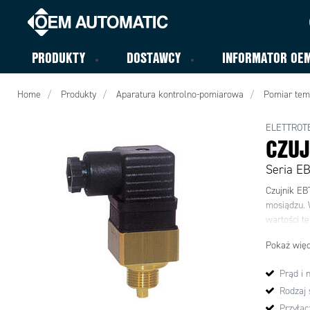
PRODUKTY
DOSTAWCY
INFORMATOR OE
Home
Produkty
Aparatura kontrolno-pomiarowa
Pomiar tem
ELETTROT
CZUJ
Seria E
Czujnik EB
mosiądzu. W
wartości t
Pokaż więc
Prąd i 
Rodzaj 
Przyłąc