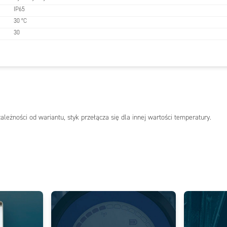
IP65
30 °C
30
leżności od wariantu, styk przełącza się dla innej wartości temperatury.