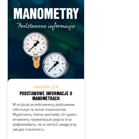
AKADEMIA OEM
PODSTAWOWE INFORMACJE O
MANOMETRACH
W artykule przedstawiamy podstawowe
informacje na temat manometrów.
Wyjaśniamy różnice pomiędzy ich typami,
omawiamy najważniejsze pojęcia oraz
podpowiadamy, na co zwrócić uwagę przy
zakupie manometru.