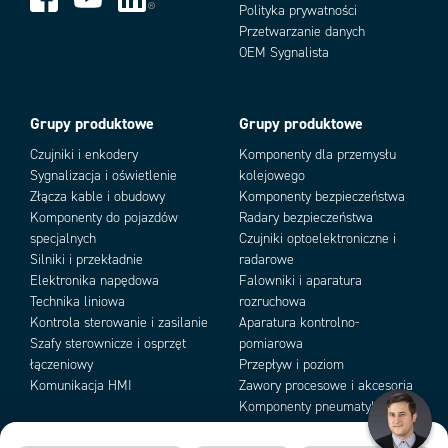
Podłączenie elektryczne
DIN EN 175301-803-A
Polityka prywatności
Stopień ochrony IP
Przetwarzanie danych
IP67
Add as new cart row
Add to existing cart row
OEM Sygnalista
Temperatura otoczenia do
100 °C
Temperatura otoczenia od
-40 °C
Typ sygnału
0,5–4,5 V ratiometryczny
Grupy produktowe
Grupy produktowe
Wzrost ciśnienia
5 bar/ms
Czujniki i enkodery
Komponenty dla przemysłu
Sygnalizacja i oświetlenie
kolejowego
Złącza kable i obudowy
Komponenty bezpieczeństwa
Komponenty do pojazdów
Radary bezpieczeństwa
specjalnych
Czujniki optoelektroniczne i
Silniki i przekładnie
radarowe
Elektronika napędowa
Falowniki i aparatura
Technika liniowa
rozruchowa
Kontrola sterowanie i zasilanie
Aparatura kontrolno-
Szafy sterownicze i osprzęt
pomiarowa
łączeniowy
Przepływ i poziom
Komunikacja HMI
Zawory procesowe i akcesoria
Komponenty pneumatyki i
podciśnienia