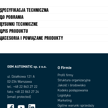
SPECYFIKACJA TECHNICZNA
DO POBRANIA
Ciśnienie rozrywające
80 bar
RYSUNKI TECHNICZNE
Czas reakcji
2 ms
OPIS PRODUKTU
Masa
80 g
AKCESORIA I POWIĄZANE PRODUKTY
Materiał części stykających się z
Stal nierdzewna 1.4305, Tytan
medium
Materiał obudowy
Stal nierdzewna 1.4305
Max. temperatura medium
125 °C
Max. zakresu ciśnienia
10 bar
Min. temperatura medium
-40 °C
OEM AUTOMATIC sp. z o.o.
O Firmie
Min. zakresu ciśnienia
0 bar
Warianty produktu
Napięcie zasilania DC max.
6,5 V DC
Profil firmy
ul. Działkowa 121 A
Napięcie zasilania DC min.
Struktura organizacyjna
5 V DC
02-234 Warszawa
Jakość i środowisko
Odporność na wibracje
20 g: 4..2000 Hz fala sinusoidalna,
tel.: +48 22 863 27 22
DIN EN 60068-2-6
Kodeks postępowania
faks: +48 22 863 27 24
Odporność na wstrząsy
500 m/s²; 11 ms półsinusoidy; DIN
Logistyka
[email protected]
EN 60068-2-27
Marketing
Podłączenie
G1/4-E
Ogólne warunki sprzedaży