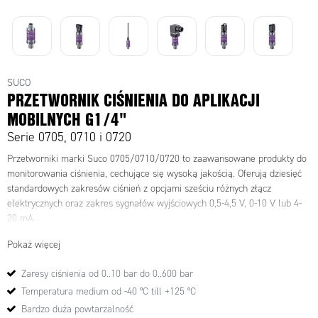
SUCO
PRZETWORNIK CIŚNIENIA DO APLIKACJI
MOBILNYCH G1/4"
Serie 0705, 0710 i 0720
Przetworniki marki Suco 0705/0710/0720 to zaawansowane produkty do
monitorowania ciśnienia, cechujące się wysoką jakością. Oferują dziesięć
standardowych zakresów ciśnień z opcjami sześciu różnych złącz
elektrycznych oraz zakres sygnałów wyjściowych 0,5-4,5 V, 0-10 V lub 4-
20 mA.
Pokaż więcej
Zaresy ciśnienia od 0..10 bar do 0..600 bar
Temperatura medium od -40 °C till +125 °C
Bardzo duża powtarzalność