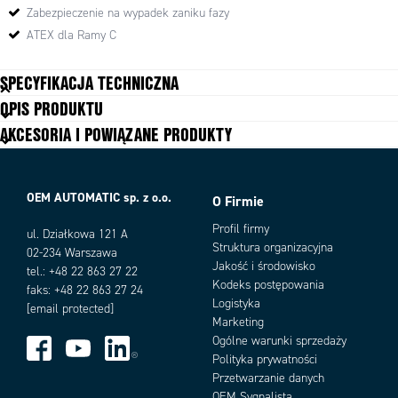
F
Zabezpieczenie na wypadek zaniku fazy
ATEX dla Ramy C
Montaż
Szyna DIN
SPECYFIKACJA TECHNICZNA
Standard
EN 60947-4
OPIS PRODUKTU
Zgodność z
MD, LVD, EMC
AKCESORIA I POWIĄZANE PRODUKTY
Atesty
,
OEM AUTOMATIC sp. z o.o.
O Firmie
Profil firmy
ul. Działkowa 121 A
Struktura organizacyjna
02-234 Warszawa
Jakość i środowisko
tel.: +48 22 863 27 22
Kodeks postępowania
faks: +48 22 863 27 24
Logistyka
[email protected]
Marketing
Ogólne warunki sprzedaży
Polityka prywatności
Wymiary
Przetwarzanie danych
Wyłączniki silnikowe magneto-termiczne 140M-C2...
OEM Sygnalista