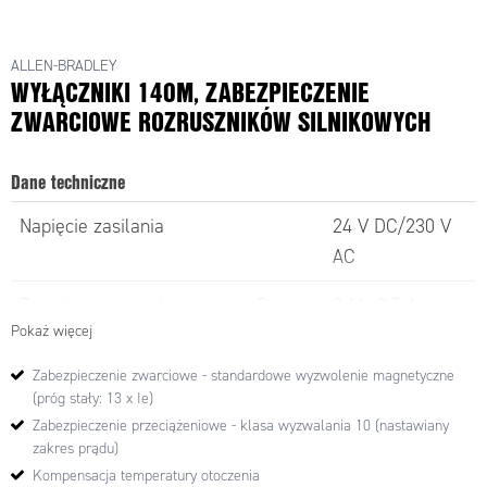
ALLEN-BRADLEY
WYŁĄCZNIKI 140M, ZABEZPIECZENIE
ZWARCIOWE ROZRUSZNIKÓW SILNIKOWYCH
Dane techniczne
Napięcie zasilania
24 V DC/230 V
AC
Znamionowy prąd
Rama
0,16÷2,5 A
Pokaż więcej
łączeniowy
C
Zabezpieczenie zwarciowe - standardowe wyzwolenie magnetyczne
Rama
2,5÷32 A
(próg stały: 13 x Ie)
D
Zabezpieczenie przeciążeniowe - klasa wyzwalania 10 (nastawiany
zakres prądu)
Rama
25÷45 A
Kompensacja temperatury otoczenia