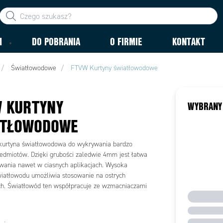
M
DO POBRANIA
O FIRMIE
KONTAKT
Światłowodowe
FTVW Kurtyny światłowodowe
 KURTYNY
WYBRANY
ATŁOWODOWE
kurtyna światłowodowa do wykrywania bardzo
edmiotów. Dzięki grubości zaledwie 4mm jest łatwa
ania nawet w ciasnych aplikacjach. Wysoka
wiatłowodu umożliwia stosowanie na ostrych
h. Światłowód ten współpracuje ze wzmacniaczami
TECHNICZNE