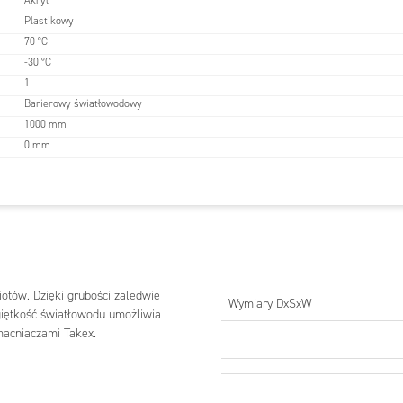
Akryl
Soczewka: akryl
Plastikowy
emperatur
-30 °C do +70 °C
70 °C
-30 °C
 DxSxW
32x15x4 mm
1
Barierowy światłowodowy
1000 mm
0 mm
RY
tów. Dzięki grubości zaledwie
 użycia
Wymiary DxSxW
iętkość światłowodu umożliwia
macniaczami Takex.
drgającego drutu,
Detekcja małych spadających
ura.
obiektów.