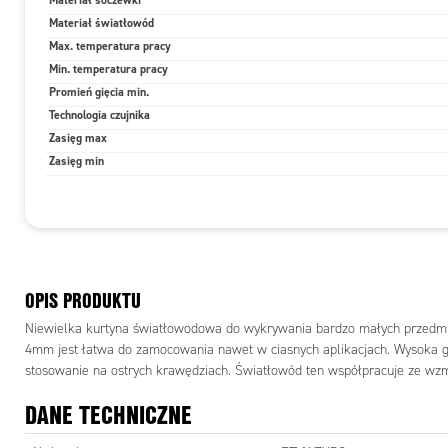
Materiał soczewki
Materiał światłowód
Zakres t
Max. temperatura pracy
Min. temperatura pracy
Wymiary
Promień gięcia min.
Technologia czujnika
Zasięg max
Zasięg min
WYMIA
OPIS PRODUKTU
Niewielka kurtyna światłowodowa do wykrywania bardzo małych przedmio
Przykłady
4mm jest łatwa do zamocowania nawet w ciasnych aplikacjach. Wysoka g
stosowanie na ostrych krawędziach. Światłowód ten współpracuje ze wz
Detekcja 
DANE TECHNICZNE
linki, szn