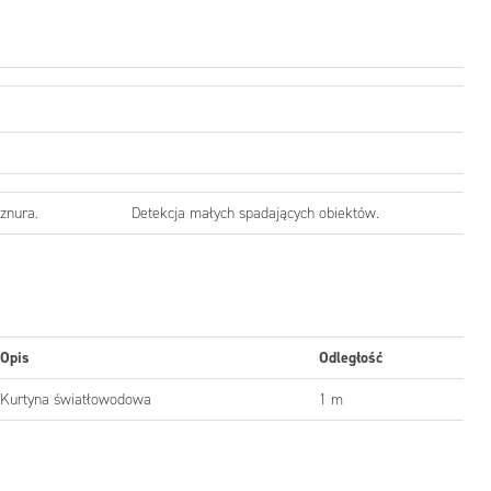
sznura.
Detekcja małych spadających obiektów.
Opis
Odległość
Kurtyna światłowodowa
1 m