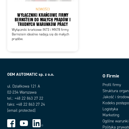
NOWOŚCI
WYŁĄCZNIKI KRAŃCOWE FIRMY
BERNSTEIN DO MAŁYCH PRĄDÓW I
TRUDNYCH WARUNKÓW PRACY
Wyłączniki krańcowe IN73 i MN78 firmy
Bernstein idealnie nadają się do małych
prądów.
OEM AUTOMATIC sp. z o.o.
O Firmie
Profil firmy
ul. Działkowa 121 A
Struktura organ
02-234 Warszawa
Jakość i środow
tel.: +48 22 863 27 22
Kodeks postęp
faks: +48 22 863 27 24
Logistyka
[email protected]
Marketing
Ogólne warunki
Polityka prywat