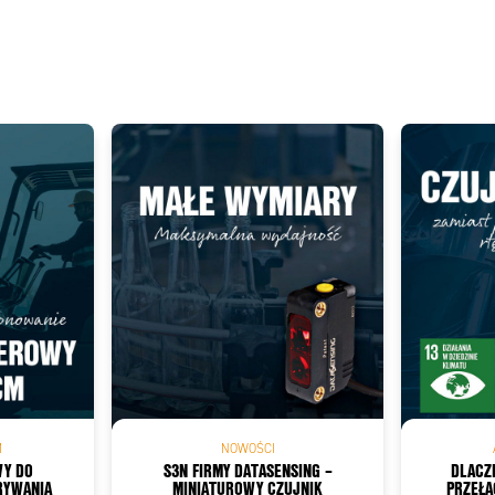
Add as new cart row
 to existing cart row
M
NOWOŚCI
WY DO
S3N FIRMY DATASENSING –
DLACZ
RYWANIA
MINIATUROWY CZUJNIK
PRZEŁĄ