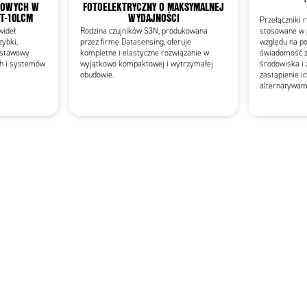
TOWYCH W
FOTOELEKTRYCZNY O MAKSYMALNEJ
CT-10LCM
WYDAJNOŚCI
Przełączniki r
wideł
Rodzina czujników S3N, produkowana
stosowane w 
ybki,
przez firmę Datasensing, oferuje
względu na p
odstawowy
kompletne i elastyczne rozwiązanie w
świadomość za
h i systemów
wyjątkowo kompaktowej i wytrzymałej
środowiska i 
obudowie.
zastąpienie i
alternatywami,