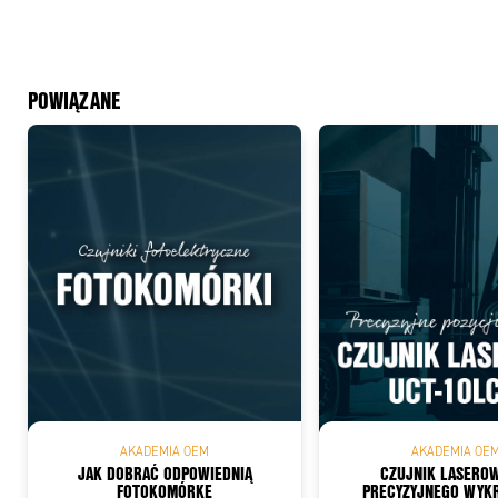
POWIĄZANE
Add
AKADEMIA OEM
AKADEMIA OE
JAK DOBRAĆ ODPOWIEDNIĄ
CZUJNIK LASERO
FOTOKOMÓRKĘ
PRECYZYJNEGO WYK