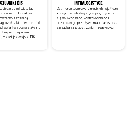
CZUJNIKI DIS
INTRALOGISTYCE
tęciowe są od wielu lat
Dalmierze laserowe Dimetix oferują liczne
przemyśle. Jednak ze
korzyści w intralogistyce, przyczyniając
owszechnie rosnącą
się do wydajnego, kontrolowanego i
grożeń, jakie niesie rtęć dla
bezpiecznego przepływu materiałów oraz
zdrowia, konieczne stało się
zarządzania przestrzenią magazynową.
ch bezpieczniejszymi
 takimi jak czujniki DIS.