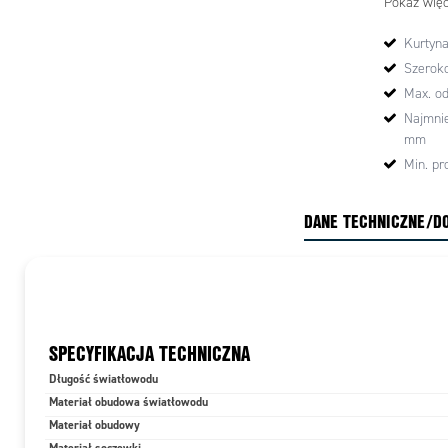
Pokaż więc
Nr katal
Kurtyna
Funkcja
Szeroko
Max. o
Max. odle
Najmnie
wyczuwan
mm
Min. prze
Min. pr
detekcji
DANE TECHNICZNE/D
Wzmacnia
Długość 
Materiał 
SPECYFIKACJA TECHNICZNA
Min. prom
Długość światłowodu
Stopień o
Materiał obudowa światłowodu
Materiał obudowy
Materiał