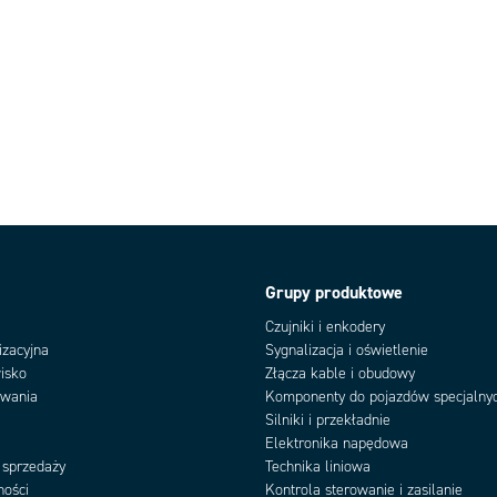
Grupy produktowe
Czujniki i enkodery
izacyjna
Sygnalizacja i oświetlenie
isko
Złącza kable i obudowy
owania
Komponenty do pojazdów specjalny
Silniki i przekładnie
Elektronika napędowa
 sprzedaży
Technika liniowa
ności
Kontrola sterowanie i zasilanie