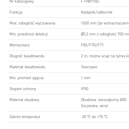
Nr katalogowy
FTVW7YBC
Funkcja
Nadajnik/odbiornik
NUMER
Max. odległość wyczuwania
1000 mm (ze wzmacniaczem
Nr katal
Min. przedmiot detekcji
Ø0,2 mm z odległości 700 
FTVW7Y
Wzmacniacz
F80/F70/F71
Długość światłowodu
2 m, można uciąć na tylnej 
Materiał światłowodu
Tworzywo
Min. promień zgięcia
1 mm
Stopień ochrony
IP50
Materiał obudowy
Obudowa: żaroodporny ABS
Soczewka: akryl
Zakres temperatur
-30 °C do +70 °C