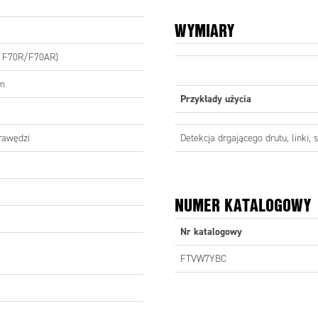
WYMIARY
 KATALOGOWY
 F70R/F70AR)
ogowy
Opis
Odległość
mm
BC
Kurtyna światłowodowa
1 m
Przykłady użycia
Detekcja drgającego drutu, linki, 
krawędzi
NUMER KATALOGOWY
Nr katalogowy
FTVW7YBC