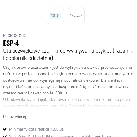
MICROSONIC
ESP-4
Ultradźwiękowe czujniki do wykrywania etykiet (nadajnik
i odbiornik oddzielnie)
Czujnik esp-4 przeznaczony jest do wykrywania etykiet, przenoszonych na
nośniku w postaci taśmy. Czas cyklu pomiarowego czujnika automatycznie
dostosowuje się do wymaganej mocy fali dźwiękowej. Dla cienkich
etykiet i taśm przenoszonych z dużą prędkością, efs-1 może pracować z
czasem reakcji nawet poniżej 300 µs.
Ultradźwiękowy nadajnik, skierowany pod odpowiednim kątem ku górze,
wysyła szybkie sekwencje impulsów. Odbiornik, skierowany osiowo w
stronę nadajnika, odczytuje różnice w sile sygnału dźwiękowego w
Pokaż więcej
zależności od obecności etykiety na nośniku lub jej braku, a także w
przypadku zerwania nośnika. Aby zapewnić niezawodne rozróżnienie tych
Minimalny czas reakcji <300 µs
sytuacji, czujnik należy odpowiednio skonfigurować pod daną etykietę
2 wyjścia PNP lub NPN do wykrywania etykiet i monitorowania