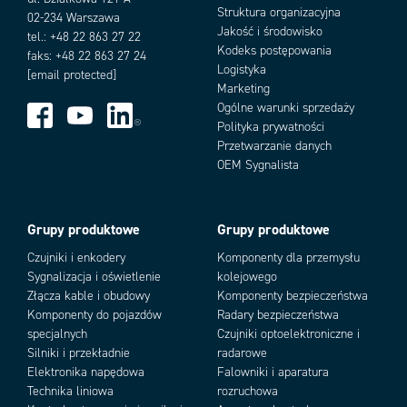
Struktura organizacyjna
02-234 Warszawa
Jakość i środowisko
tel.: +48 22 863 27 22
Kodeks postępowania
faks: +48 22 863 27 24
Logistyka
[email protected]
Marketing
Ogólne warunki sprzedaży
Polityka prywatności
Przetwarzanie danych
OEM Sygnalista
Add as new cart row
Add to existing cart row
Grupy produktowe
Grupy produktowe
Czujniki i enkodery
Komponenty dla przemysłu
Sygnalizacja i oświetlenie
kolejowego
Złącza kable i obudowy
Komponenty bezpieczeństwa
Komponenty do pojazdów
Radary bezpieczeństwa
specjalnych
Czujniki optoelektroniczne i
Silniki i przekładnie
radarowe
Elektronika napędowa
Falowniki i aparatura
Technika liniowa
rozruchowa