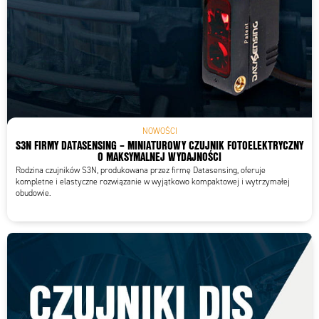
NOWOŚCI
S3N FIRMY DATASENSING – MINIATUROWY CZUJNIK FOTOELEKTRYCZNY
O MAKSYMALNEJ WYDAJNOŚCI
Rodzina czujników S3N, produkowana przez firmę Datasensing, oferuje
kompletne i elastyczne rozwiązanie w wyjątkowo kompaktowej i wytrzymałej
obudowie.