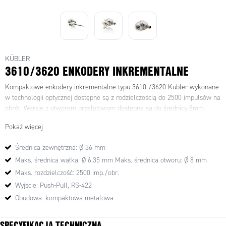
KÜBLER
3610/3620 ENKODERY INKREMENTALNE
Kompaktowe enkodery inkrementalne typu 3610 /3620 Kubler wykonane
w technologii optycznej dostępne są z rodzielczością do 2500 impulsów na
obrót. Wersje z otworem przelotowym dostępne są do średnicy 8mm.
Pokaż więcej
Średnica zewnętrzna: Ø 36 mm
Maks. średnica wałka: Ø 6,35 mm Maks. średnica otworu: Ø 8 mm
Maks. rozdzielczość: 2500 imp./obr.
Wyjście: Push-Pull, RS-422
Obudowa: kompaktowa metalowa
SPECYFIKACJA TECHNICZNA