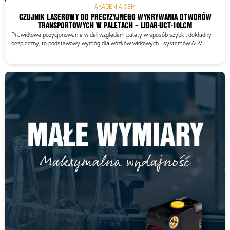
AKADEMIA OEM
CZUJNIK LASEROWY DO PRECYZYJNEGO WYKRYWANIA OTWORÓW
TRANSPORTOWYCH W PALETACH – LIDAR-UCT-10LCM
Prawidłowe pozycjonowanie wideł względem palety w sposób szybki, dokładny i
bezpieczny, to podstawowy wymóg dla wózków widłowych i systemów AGV.