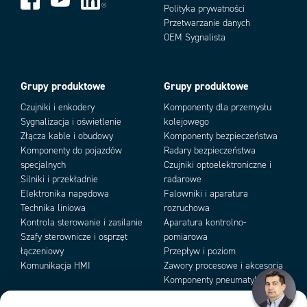
Polityka prywatności
Przetwarzanie danych
Add as new cart row
Add to existing cart row
OEM Sygnalista
Grupy produktowe
Grupy produktowe
Czujniki i enkodery
Komponenty dla przemysłu
Sygnalizacja i oświetlenie
kolejowego
Złącza kable i obudowy
Komponenty bezpieczeństwa
Komponenty do pojazdów
Radary bezpieczeństwa
specjalnych
Czujniki optoelektroniczne i
Silniki i przekładnie
radarowe
Elektronika napędowa
Falowniki i aparatura
Technika liniowa
rozruchowa
Kontrola sterowanie i zasilanie
Aparatura kontrolno-
Szafy sterownicze i osprzęt
pomiarowa
łączeniowy
Przepływ i poziom
Komunikacja HMI
Zawory procesowe i akcesoria
Komponenty pneumatyki i
podciśnienia