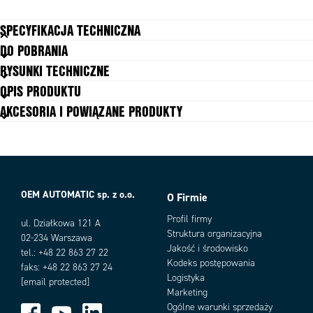
SPECYFIKACJA TECHNICZNA
DO POBRANIA
Długość przewodu
1000 mm
RYSUNKI TECHNICZNE
Funkcja styków
1NO+1NC
OPIS PRODUKTU
Materiał obudowy
Metal
AKCESORIA I POWIĄZANE PRODUKTY
Max. napięcie AC
240 V
Max. temperatura pracy
70 °C
Min. temperatura pracy
-25 °C
Podłączenie
Kabel
Stopień ochrony IP
IP67
Trwałość mechaniczna
10 000 000 operacji
OEM AUTOMATIC sp. z o.o.
O Firmie
Typ styków
Migowe, 1 NO, 1 NC, Zestyki z
Warianty produktu
wymuszonym prowadzeniem
Profil firmy
ul. Działkowa 121 A
Struktura organizacyjna
Wejście kabla
N/A
02-234 Warszawa
Jakość i środowisko
Znamionowy krótkotrwały prąd cieplny
10 A
tel.: +48 22 863 27 22
Kodeks postępowania
faks: +48 22 863 27 24
Logistyka
[email protected]
Marketing
Ogólne warunki sprzedaży