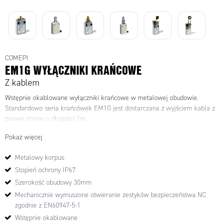
COMEPI
EM1G WYŁĄCZNIKI KRAŃCOWE
Z kablem
Wstępnie okablowane wyłączniki krańcowe w metalowej obudowie.
Standardowo seria krańcówek EM1G jest dostarczana z wyjściem kabla z
prawej strony o długości 1m.
Pokaż więcej
Metalowy korpus
Stopień ochrony IP67
Szerokość obudowy 30mm
Mechanicznie wymuszone otwieranie zestyków bezpieczeństwa NC
zgodnie z EN60947-5-1
Wstępnie okablowane