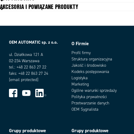
AKCESORIA I POWIĄZANE PRODUKTY
Przycisk aktywujący
Trzpień metalowy
Stopień ochrony IP
IP66
OEM AUTOMATIC sp. z o.o.
O Firmie
Warianty produktu
Profil firmy
ul. Działkowa 121 A
Struktura organizacyjna
02-234 Warszawa
Jakość i środowisko
tel.: +48 22 863 27 22
Kodeks postępowania
faks: +48 22 863 27 24
Logistyka
[email protected]
Marketing
Ogólne warunki sprzedaży
Polityka prywatności
Przetwarzanie danych
Add as new cart row
Add to existing cart row
OEM Sygnalista
Grupy produktowe
Grupy produktowe