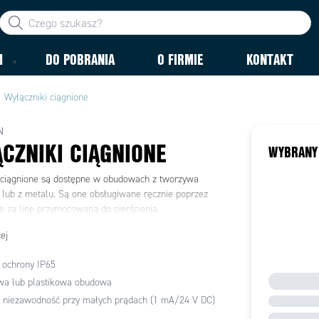
M
DO POBRANIA
O FIRMIE
KONTAKT
Wyłączniki ciągnione
N
CZNIKI CIĄGNIONE
WYBRANY
 ciągnione są dostępne w obudowach z tworzywa
 lub z metalu. Są one obsługiwane ręcznie poprzez
ie za linę przymocowaną do pierścienia.
ej
 ochrony IP65
wa lub plastikowa obudowa
 niezawodność przy małych prądach (1 mA/24 V DC)