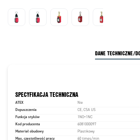
DANE TECHNICZNE/D
SPECYFIKACJA TECHNICZNA
ATEX
Nie
Dopuszczenia
CE, CSA US
Funkcja styków
1NO+1NC
Kod producenta
6081000097
Materiał obudowy
Plastikowy
Max. częstotliwość pracy
60 times/min