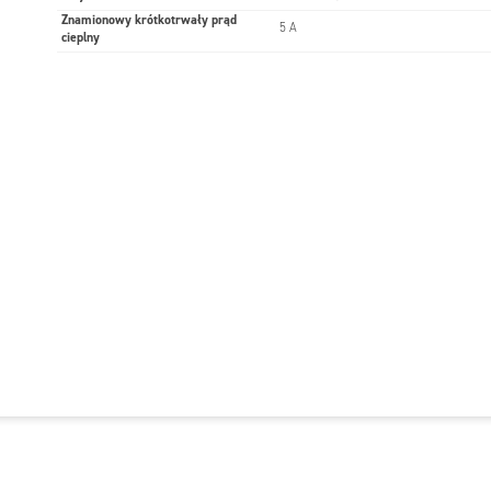
Znamionowy krótkotrwały prąd
5 A
cieplny