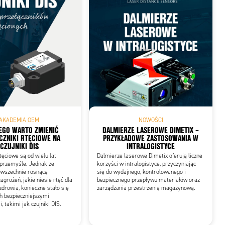
AKADEMIA OEM
NOWOŚCI
EGO WARTO ZMIENIĆ
DALMIERZE LASEROWE DIMETIX –
CZNIKI RTĘCIOWE NA
PRZYKŁADOWE ZASTOSOWANIA W
CZUJNIKI DIS
INTRALOGISTYCE
tęciowe są od wielu lat
Dalmierze laserowe Dimetix oferują liczne
przemyśle. Jednak ze
korzyści w intralogistyce, przyczyniając
owszechnie rosnącą
się do wydajnego, kontrolowanego i
grożeń, jakie niesie rtęć dla
bezpiecznego przepływu materiałów oraz
zdrowia, konieczne stało się
zarządzania przestrzenią magazynową.
ch bezpieczniejszymi
 takimi jak czujniki DIS.