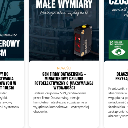
Add as new cart row
 to existing cart row
M
NOWOŚCI
WY DO
S3N FIRMY DATASENSING –
DLACZ
RYWANIA
MINIATUROWY CZUJNIK
PRZEŁĄ
TOWYCH W
FOTOELEKTRYCZNY O MAKSYMALNEJ
CT-10LCM
WYDAJNOŚCI
Przełączniki r
wideł
Rodzina czujników S3N, produkowana
stosowane w 
ybki,
przez firmę Datasensing, oferuje
względu na p
odstawowy
kompletne i elastyczne rozwiązanie w
świadomość za
h i systemów
wyjątkowo kompaktowej i wytrzymałej
środowiska i 
obudowie.
zastąpienie i
alternatywami,