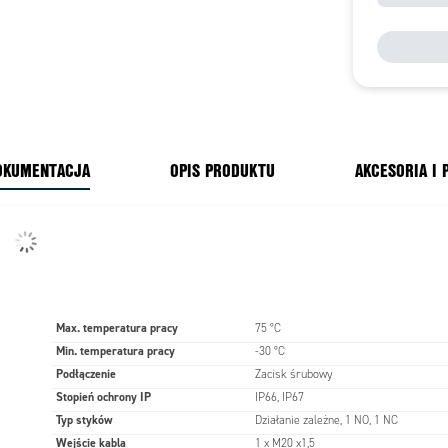
OKUMENTACJA
OPIS PRODUKTU
AKCESORIA I
Max. temperatura pracy
75 °C
Min. temperatura pracy
-30 °C
Podłączenie
Zacisk śrubowy
Stopień ochrony IP
IP66, IP67
Typ styków
Działanie zależne, 1 NO, 1 NC
Wejście kabla
1 x M20 x1,5