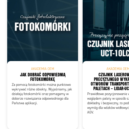
Add
AKADEMIA OEM
AKADEMIA OE
JAK DOBRAĆ ODPOWIEDNIĄ
CZUJNIK LASERO
FOTOKOMÓRKĘ
PRECYZYJNEGO WYK
OTWORÓW TRANSPOR
Za pomocą fotokomórki można punktowo
PALETACH – LIDAR-U
wykrywać różne obiekty. Wyjaśniamy, jak
działają fotokomórki oraz pomagamy w
Prawidłowe pozycjonowanie 
doborze rozwiązania odpowiedniego dla
względem palety w sposób sz
Państwa aplikacji.
dokładny i bezpieczny, to p
wymóg dla wózków widłowyc
AGV.