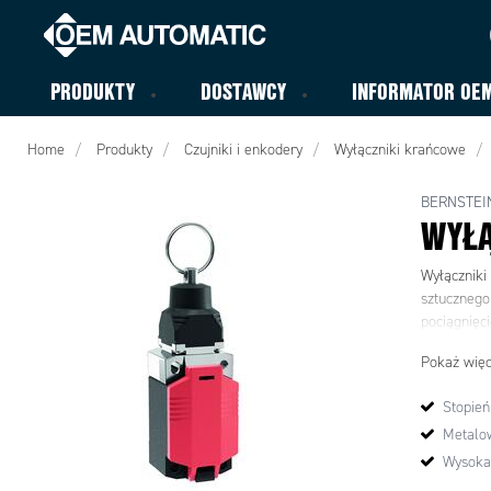
PRODUKTY
DOSTAWCY
INFORMATOR OE
Home
Produkty
Czujniki i enkodery
Wyłączniki krańcowe
BERNSTEI
WYŁĄ
Wyłączniki
sztucznego
pociągnięc
Pokaż więc
Stopień
Metalo
Wysoka