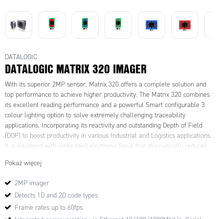
DATALOGIC
DATALOGIC MATRIX 320 IMAGER
With its superior 2MP sensor, Matrix 320 offers a complete solution and
top performance to achieve higher productivity. The Matrix 320 combines
its excellent reading performance and a powerful Smart configurable 3
colour lighting option to solve extremely challenging traceability
applications. Incorporating its reactivity and outstanding Depth of Field
(DOF) to boost productivity in various Industrial and Logistics applications.
It is equipped with embedded electronic focus that dramatically reduces
installation time and allows easy reconfiguration. This feature was added
Pokaż więcej
to improve production flexibility in line with Industry 4.0 requirements.
Matrix 320 is very easy to install with its improved integrated aiming
2MP imager
system, X-Press button HMI and DL Code software. Full industrial
Detects 1D and 2D code types
connectivity, overall compactness and rotating connectors make Matrix
320 an extremely easy install into every industrial environment.
Frame rates up to 60fps
Performance Analysis is also simplified by a new web interface to monitor