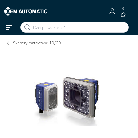
0
Skanery matrycowe 1D/2D