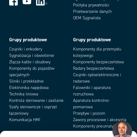
Polityka prywatności
Stopień ochrony IP
IP65, IP67
Przetwarzanie danych
Typ czujnika
CMOS
Add as new cart row
Add to existing cart row
OEM Sygnalista
Wejścia cyfrowe
2
Wyjścia cyfrowe
3
Wymiary
108.7 x 54 x 55.5
Grupy produktowe
Grupy produktowe
Zasięg max
1000 mm
Zasięg min
35 mm
Czujniki i enkodery
Komponenty dla przemysłu
Zintegrowany interfejs komunikacyjny
Ethernet 10/100/1000Mbit/s,
Sygnalizacja i oświetlenie
kolejowego
Serial RS232/RS422FD, OPC UA
Złącza kable i obudowy
Komponenty bezpieczeństwa
Komponenty do pojazdów
Radary bezpieczeństwa
specjalnych
Czujniki optoelektroniczne i
Silniki i przekładnie
radarowe
Elektronika napędowa
Falowniki i aparatura
Technika liniowa
rozruchowa
Kontrola sterowanie i zasilanie
Aparatura kontrolno-
Szafy sterownicze i osprzęt
pomiarowa
łączeniowy
Przepływ i poziom
Komunikacja HMI
Zawory procesowe i akcesoria
Komponenty pneumatyki i
podciśnienia