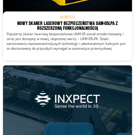
NOWOŚCI
NOWY SKANER LASEROWY BEZPIECZEŃSTWA UAM-05LPA Z
ROZSZERZONĄ FUNKCJONALNOŚCIĄ
Popularny skaner laserowy bezpieczeństwa UAM-05 został zmodernizowany i
teraz jest dostępny w nowej, ulepszonej wersji – UAM-05LPA. Dzięki
zastosowaniu najnowocześniejszych technologii i udoskonalonym funkcjom jest
on dostosowany do przyszłych wymagań w automatyce przemysłowej.