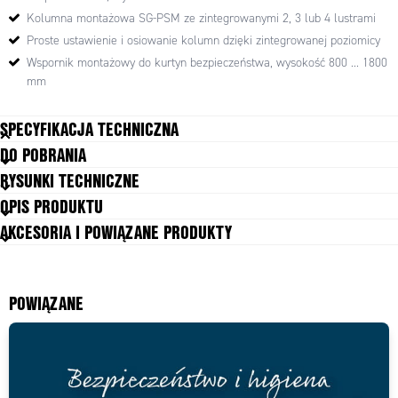
do każdej z nich sugeruje się wykorzystanie opcjonalnego (nie
Kolumna montażowa SG-PSM ze zintegrowanymi 2, 3 lub 4 lustrami
dostarczanego w komplecie) zestawu płyty mocującej typu SG-P, który
umożliwia swobodną regulację położenia kolumny podczas instalacji
Proste ustawienie i osiowanie kolumn dzięki zintegrowanej poziomicy
dzięki czemu osiowanie systemu kurtyny lub bariery świetlnej jest
Wspornik montażowy do kurtyn bezpieczeństwa, wysokość 800 ... 1800
znacząco ułatwione.
mm
Wsporniki montażowe do kurtyn bezpieczeństwa z rodziny SE-S stanowią
ekonomiczną alternatywę w stosunku do kolumn SG-PSB. Są mocowane
SPECYFIKACJA TECHNICZNA
do podłogi na sztywno i posiadaja ograniczony zakres regulacji położenia.
DO POBRANIA
RYSUNKI TECHNICZNE
OPIS PRODUKTU
AKCESORIA I POWIĄZANE PRODUKTY
POWIĄZANE