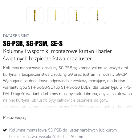
DATASENSING
SG-PSB, SG-PSM, SE-S
Kolumny i wsporniki montażowe kurtyn i barier
świetlnych bezpieczeństwa oraz luster
Kolumny montażowe z rodziny SG-PSB są kompatybilne ze wszystkimi
kurtynami bezpieczeństwa z rodziny SG oraz lustrami z rodziny SG-DM.
Wymagane są dodatkowo odpowiednie zestawy mocujące, dla kurtyn
warianty typu ST-PSx-SG-SE lub
ST-PSx-SG BODY, dla luster typu
ST-PS-
DM. Długość wariantu kolumny musi być tak dobrana, aby zainstalowana
na niej kurtyna lub lustro były całkowicie osłonięte od góry.
Z kolei kolumny montażowe z rodziny SG-PSM stanowią gotowe komplety
luster dla barier wielowiązkowych. W razie potrzeby, podczas instalacji i
Pokaż więcej
osiowania systemu bariery bezpieczeństwa, wysokość i nachylenie
każdego indywidualnego lustra można regulować oddzielnie.
Kolumna montażowa SG-PSB do luster narożnych lub kurtyn
Kolumny SG-PSB oraz SG-PSM mocowane są do podłogi na sztywno, ale
bezpieczeństwa, wysokość 600 ... 1900mm