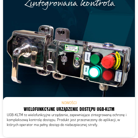
NOWOŚCI
WIELOFUNKCYJNE URZĄDZENIE DOSTĘPU UGB-KLTM
UGB-KLTM to wielofunkcyjne urządzenie, zapewniające zintegrowaną ochronę i
kompleksową kontrolę dostępu. Produkt jest przeznaczony do aplikacji, w
których operator ma pełny dostęp do niebezpiecznej strefy.