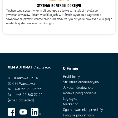
AKADEMIA OEM
SYSTEMY KONTROLI DOSTĘPU
Mechaniczne systemy kontroli dostępu są łatwe w instalacji i służą do
otwierania włazów i bram w aplikacjach, w których występuje zagrożenie
powodowane przez ruchome części maszyn. W tym artykule dowiesz się więcej o
zaletach systemów kontroli dostępu.
OEM AUTOMATIC sp. z o.o.
O Firmie
Profil firmy
ul. Działkowa 121 A
Struktura organizacyjna
02-234 Warszawa
Jakość i środowisko
tel.: +48 22 863 27 22
Kodeks postępowania
faks: +48 22 863 27 24
Logistyka
[email protected]
Marketing
Ogólne warunki sprzedaży
Polityka prywatności