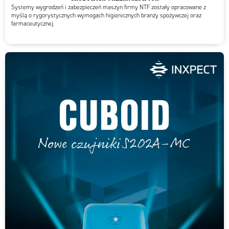
Systemy wygrodzeń i zabezpieczeń maszyn firmy NTF zostały opracowane z
myślą o rygorystycznych wymogach higienicznych branży spożywczej oraz
farmaceutycznej.