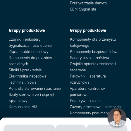
Przetwarzanie danych
Warianty produktu
OEM Sygnalista
Grupy produktowe
Grupy produktowe
Czujniki i enkodery
Komponenty dla przemysłu
Sygnalizacja i oświetlenie
kolejowego
Złącza kable i obudowy
Komponenty bezpieczeństwa
Komponenty do pojazdów
Radary bezpieczeństwa
specjalnych
Czujniki optoelektroniczne i
Add as new cart row
Add to existing cart row
Silniki i przekładnie
radarowe
Elektronika napędowa
Falowniki i aparatura
Technika liniowa
rozruchowa
Kontrola sterowanie i zasilanie
Aparatura kontrolno-
Szafy sterownicze i osprzęt
pomiarowa
łączeniowy
Przepływ i poziom
Komunikacja HMI
Zawory procesowe i akcesoria
Komponenty pneumatyki i
podciśnienia