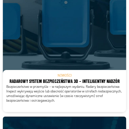
NOWOŚCI
RADAROWY SYSTEM BEZPIECZEŃSTWA 3D – INTELIGENTNY NADZÓR
Bezpieczeństwo w przemyśle – w najlepszym wydaniu. Radary bezpieczeństwa
Inxpect wykrywają wejście lub obecność operatorów w strefach niebezpiecznych,
umożliwiając dynamiczne ustawienie (w czasie rzeczywistym) stref
bezpieczeństwa i ostrzegawczych.