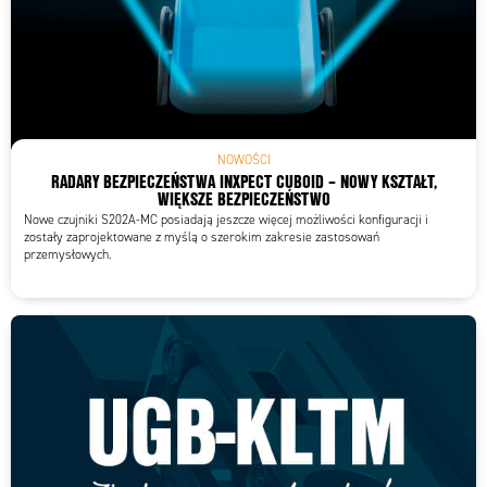
NOWOŚCI
RADARY BEZPIECZEŃSTWA INXPECT CUBOID – NOWY KSZTAŁT,
WIĘKSZE BEZPIECZEŃSTWO
Nowe czujniki S202A-MC posiadają jeszcze więcej możliwości konfiguracji i
zostały zaprojektowane z myślą o szerokim zakresie zastosowań
przemysłowych.