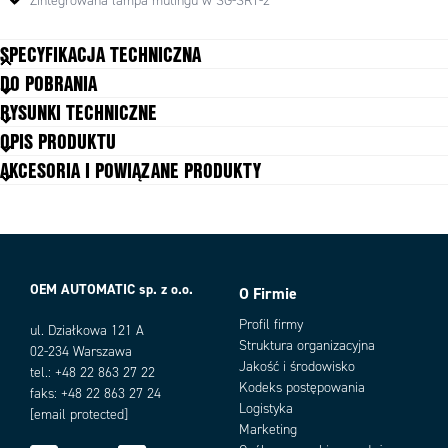
Zintegrowana lampa mutingu w SG-SRT-2
SPECYFIKACJA TECHNICZNA
DO POBRANIA
RYSUNKI TECHNICZNE
OPIS PRODUKTU
AKCESORIA I POWIĄZANE PRODUKTY
OEM AUTOMATIC sp. z o.o.
O Firmie
Warianty produktu
Profil firmy
ul. Działkowa 121 A
Struktura organizacyjna
02-234 Warszawa
Jakość i środowisko
tel.: +48 22 863 27 22
Kodeks postępowania
faks: +48 22 863 27 24
Logistyka
[email protected]
Marketing