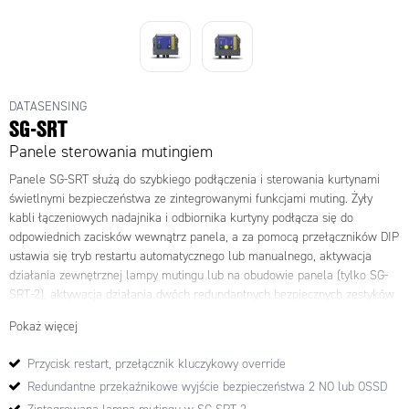
DATASENSING
SG-SRT
Panele sterowania mutingiem
Panele SG-SRT służą do szybkiego podłączenia i sterowania kurtynami
świetlnymi bezpieczeństwa ze zintegrowanymi funkcjami muting. Żyły
kabli łączeniowych nadajnika i odbiornika kurtyny podłącza się do
odpowiednich zacisków wewnątrz panela, a za pomocą przełączników DIP
ustawia się tryb restartu automatycznego lub manualnego, aktywacja
działania zewnętrznej lampy mutingu lub na obudowie panela (tylko SG-
SRT-2), aktywacja działania dwóch redundantnych bezpiecznych zestyków
przekaźnikowych (250 V AC/2 A) lub redundantnych wyjść OSSD,
Pokaż więcej
aktywacja
funkcji
nadzorowania zewnętrznych styczników (EDM) w panelu
lub na zewnątrz. Panele posiadają przełącznik kluczykowy do obsługi
Przycisk restart, przełącznik kluczykowy override
trybu override oraz przycisk startu.
Redundantne przekaźnikowe wyjście bezpieczeństwa 2 NO lub OSSD