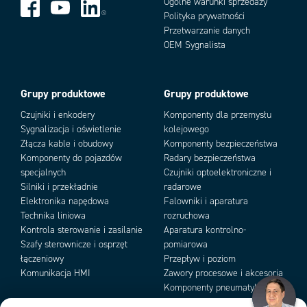
Ogólne warunki sprzedaży
Polityka prywatności
Przetwarzanie danych
Add as new cart row
Add to existing cart row
OEM Sygnalista
Grupy produktowe
Grupy produktowe
Czujniki i enkodery
Komponenty dla przemysłu
Sygnalizacja i oświetlenie
kolejowego
Złącza kable i obudowy
Komponenty bezpieczeństwa
Komponenty do pojazdów
Radary bezpieczeństwa
specjalnych
Czujniki optoelektroniczne i
Silniki i przekładnie
radarowe
Elektronika napędowa
Falowniki i aparatura
Technika liniowa
rozruchowa
Kontrola sterowanie i zasilanie
Aparatura kontrolno-
Szafy sterownicze i osprzęt
pomiarowa
łączeniowy
Przepływ i poziom
Komunikacja HMI
Zawory procesowe i akcesoria
Komponenty pneumatyki i
podciśnienia