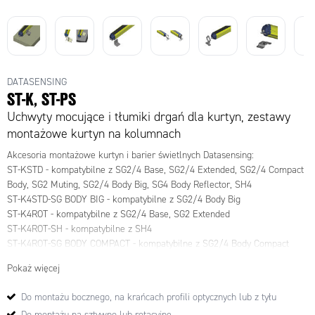
DATASENSING
ST-K, ST-PS
Uchwyty mocujące i tłumiki drgań dla kurtyn, zestawy
montażowe kurtyn na kolumnach
Akcesoria montażowe kurtyn i barier świetlnych Datasensing:
ST-KSTD - kompatybilne z SG2/4 Base, SG2/4 Extended, SG2/4 Compact
Body, SG2 Muting, SG2/4 Body Big, SG4 Body Reflector, SH4
ST-K4STD-SG BODY BIG - kompatybilne z SG2/4 Body Big
ST-K4ROT - kompatybilne z SG2/4 Base, SG2 Extended
ST-K4ROT-SH - kompatybilne z SH4
ST-K4ROT-SG BODY COMPACT - kompatybilne z SG2/4 Body Compact
ST-K4ROT-SG BODY BIG - kompatybilne z SG2/4 Body Big, SG4 Body
Pokaż więcej
Reflector
ST-K4REAR-SG BODY BIG
- kompatybilne z SG2/4 Body Big, SG4 Body
Do montażu bocznego, na krańcach profili optycznych lub z tyłu
Reflector
Do montażu na sztywno lub rotacyjne