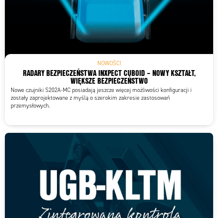
NOWOŚCI
RADARY BEZPIECZEŃSTWA INXPECT CUBOID – NOWY KSZTAŁT,
WIĘKSZE BEZPIECZEŃSTWO
Nowe czujniki S202A-MC posiadają jeszcze więcej możliwości konfiguracji i
zostały zaprojektowane z myślą o szerokim zakresie zastosowań
przemysłowych.