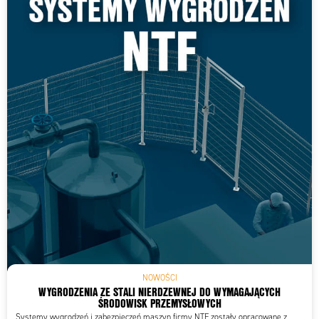
NOWOŚCI
WYGRODZENIA ZE STALI NIERDZEWNEJ DO WYMAGAJĄCYCH
ŚRODOWISK PRZEMYSŁOWYCH
Systemy wygrodzeń i zabezpieczeń maszyn firmy NTF zostały opracowane z