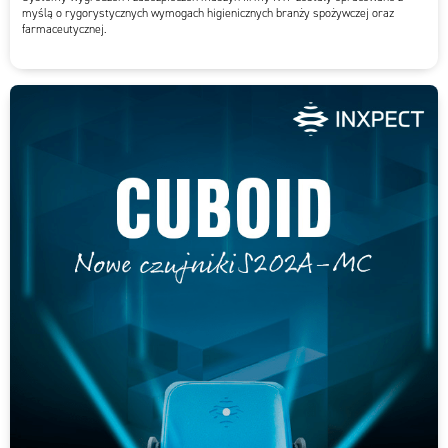
myślą o rygorystycznych wymogach higienicznych branży spożywczej oraz
farmaceutycznej.