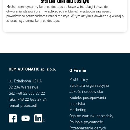
SYSTEMY KONTROLI DOSTĘPU
Mechaniczne systemy kontroli dostępu są łatwe w instalacji i służą do
otwierania włazów i bram w aplikacjach, w których występuje zagrożenie
powodowane przez ruchome części maszyn. W tym artykule dowiesz się więcej o
zaletach systemów kontroli dostępu.
OEM AUTOMATIC sp. z o.o.
O Firmie
Profil firmy
ul. Działkowa 121 A
Struktura organizacyjna
02-234 Warszawa
Jakość i środowisko
tel.: +48 22 863 27 22
Kodeks postępowania
faks: +48 22 863 27 24
Logistyka
[email protected]
Marketing
Ogólne warunki sprzedaży
Polityka prywatności
Przetwarzanie danych