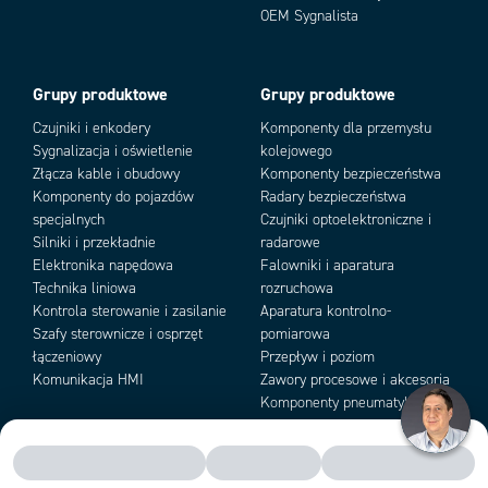
Warianty produktu
OEM Sygnalista
Grupy produktowe
Grupy produktowe
Czujniki i enkodery
Komponenty dla przemysłu
Sygnalizacja i oświetlenie
kolejowego
Złącza kable i obudowy
Komponenty bezpieczeństwa
Komponenty do pojazdów
Radary bezpieczeństwa
specjalnych
Czujniki optoelektroniczne i
Add as new cart row
Add to existing cart row
Silniki i przekładnie
radarowe
Elektronika napędowa
Falowniki i aparatura
Technika liniowa
rozruchowa
Kontrola sterowanie i zasilanie
Aparatura kontrolno-
Szafy sterownicze i osprzęt
pomiarowa
łączeniowy
Przepływ i poziom
Komunikacja HMI
Zawory procesowe i akcesoria
Komponenty pneumatyki i
podciśnienia