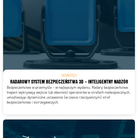
NOWOŚCI
RADAROWY SYSTEM BEZPIECZEŃSTWA 3D – INTELIGENTNY NADZÓR
Bezpieczeństwo w przemyśle – w najlepszym wydaniu. Radary bezpieczeństwa
Inxpect wykrywają wejście lub obecność operatorów w strefach niebezpiecznych,
umożliwiając dynamiczne ustawienie (w czasie rzeczywistym) stref
bezpieczeństwa i ostrzegawczych.