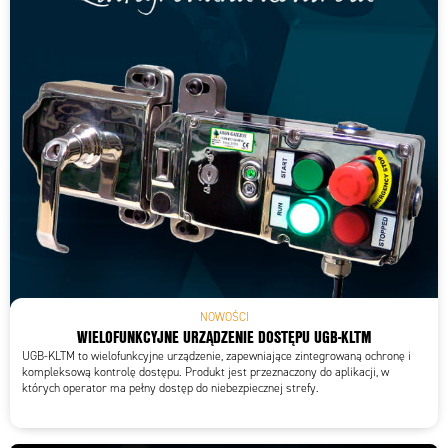
NOWOŚCI
WIELOFUNKCYJNE URZĄDZENIE DOSTĘPU UGB-KLTM
UGB-KLTM to wielofunkcyjne urządzenie, zapewniające zintegrowaną ochronę i
kompleksową kontrolę dostępu. Produkt jest przeznaczony do aplikacji, w
których operator ma pełny dostęp do niebezpiecznej strefy.