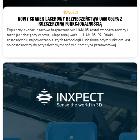
NOWOŚCI
NOWY SKANER LASEROWY BEZPIECZEŃSTWA UAM-05LPA Z
ROZSZERZONĄ FUNKCJONALNOŚCIĄ
Popularny skaner laserowy bezpieczeństwa UAM-05 został zmodernizowany i
teraz jest dostępny w nowej, ulepszonej wersji – UAM-05LPA. Dzięki
zastosowaniu najnowocześniejszych technologii i udoskonalonym funkcjom jest
on dostosowany do przyszłych wymagań w automatyce przemysłowej.