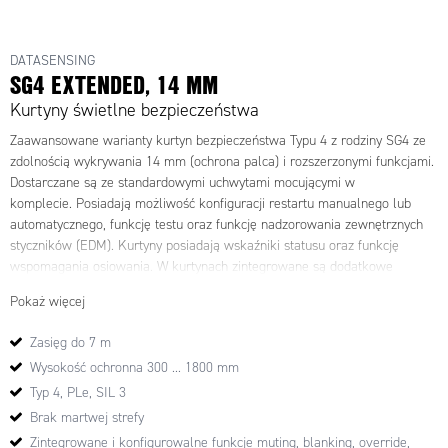
DATASENSING
SG4 EXTENDED, 14 MM
Kurtyny świetlne bezpieczeństwa
Zaawansowane warianty kurtyn bezpieczeństwa Typu 4 z rodziny SG4 ze
zdolnością wykrywania 14 mm (ochrona palca) i rozszerzonymi funkcjami.
Dostarczane są z
e standardowymi uchwytami mocującymi w
komplecie.
Posiadają możliwość konfiguracji restartu manualnego lub
automatycznego, funkcję testu oraz funkcję
nadzorowania zewnętrznych
styczników (EDM).
Kurtyny posiadają wskaźniki statusu oraz funkcję
wspomagania osiowania. W kurtynach zintegrowane są
dodatkowe
funkcje: muting, floating blanking, fixed blanking, oraz reduced resolution,
Pokaż więcej
które konfigurowalne są przez przyciski, funkcję teach-in lub z
komputera
za pomocą opcjonalnego modułu SG4-Dongle
. Za pomocą tego
Zasięg do 7 m
modułu m
ożliwa jest też stała diagnostyka kurtyn poprzez sieć Ethernet.
Wysokość ochronna 300 ... 1800 mm
W kurtynach możliwe jest ustawienie 2 rodzajów kodowania wiązek
świetlnych w celu eliminacji wzajemnego zakłócania się dwóch kurtyn
Typ 4, PLe, SIL 3
znajdujących się bardzo blisko siebie.
Brak martwej strefy
Zintegrowane i konfigurowalne funkcje muting, blanking, override,