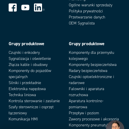
Ogólne warunki sprzedaży
Stopień ochrony IP
IP65
Polityka prywatności
T1 (w latach)
20
Przetwarzanie danych
Tolerancja napięcia
±20 %
Add as new cart row
Add to existing cart row
OEM Sygnalista
Wysokość pola ochronnego
300 mm
Zasięg
0,2-7 m
Zgodność z
EMC, LVD, MD
Grupy produktowe
Grupy produktowe
Czujniki i enkodery
Komponenty dla przemysłu
Sygnalizacja i oświetlenie
kolejowego
Złącza kable i obudowy
Komponenty bezpieczeństwa
Komponenty do pojazdów
Radary bezpieczeństwa
specjalnych
Czujniki optoelektroniczne i
Silniki i przekładnie
radarowe
Elektronika napędowa
Falowniki i aparatura
Technika liniowa
rozruchowa
Kontrola sterowanie i zasilanie
Aparatura kontrolno-
Szafy sterownicze i osprzęt
pomiarowa
łączeniowy
Przepływ i poziom
Komunikacja HMI
Zawory procesowe i akcesoria
Komponenty pneumatyki i