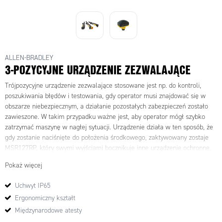
ALLEN-BRADLEY
3-POZYCYJNE URZĄDZENIE ZEZWALAJĄCE
Trójpozycyjne urządzenie zezwalające stosowane jest np. do kontroli,
poszukiwania błędów i testowania, gdy operator musi znajdować się w
obszarze niebezpiecznym, a działanie pozostałych zabezpieczeń zostało
zawieszone. W takim przypadku ważne jest, aby operator mógł szybko
zatrzymać maszynę w nagłej sytuacji. Urządzenie działa w ten sposób, że
gdy zostanie naciśnięte do położenia środkowego, zaktywowany zostaje
MSR127RP, który swymi wyjściami bocznikuje inne urządzenie ochronne.
W razie zagrożenia urządzenie można nacisnąć mocniej lub puścić, a
Pokaż więcej
wówczas MSR127RP przerwie obwód zatrzymywania maszyny.
Jeżeli jest możliwość przejścia poza bocznikowane urządzenie ochronne
Uchwyt IP65
(np. osłonę), wówczas wymagane jest kasowanie ręczne poza obszarem
Ergonomiczny kształt
zagrożenia. Jeżeli nie ma możliwości przejścia, można zaakceptować
kasowanie automatyczne.
Międzynarodowe atesty
UWAGA! W razie najmniejszej choćby wątpliwości, czy operator zdąży