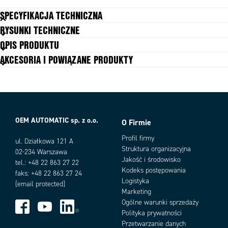
zareagować w przypadku błędnego działania (np. przy szybkim ruchu
SPECYFIKACJA TECHNICZNA
ramienia robota w kierunku operatora), należy przy zastosowaniu 3-
RYSUNKI TECHNICZNE
pozycyjnego urządzenia zezwalającego zmniejszyć prędkość maszyny.
Dopuszczenia
CE, cULus
OPIS PRODUKTU
Max. temperatura pracy
55 °C
AKCESORIA I POWIĄZANE PRODUKTY
Min. napięcie zestyku
5 V
Min. prąd zestyku
8 mA
Min. temperatura pracy
-25 °C
Napięcie zasilania
10-40 V DC
Pobór mocy
100 mA vid 24 V DC
OEM AUTOMATIC sp. z o.o.
Stopień ochrony IP
IP66
O Firmie
Warianty produktu
Zgodność z
EMC, LVD, MD
Profil firmy
ul. Działkowa 121 A
Struktura organizacyjna
02-234 Warszawa
Jakość i środowisko
tel.: +48 22 863 27 22
Kodeks postępowania
faks: +48 22 863 27 24
Logistyka
[email protected]
Marketing
Ogólne warunki sprzedaży
Polityka prywatności
Przetwarzanie danych