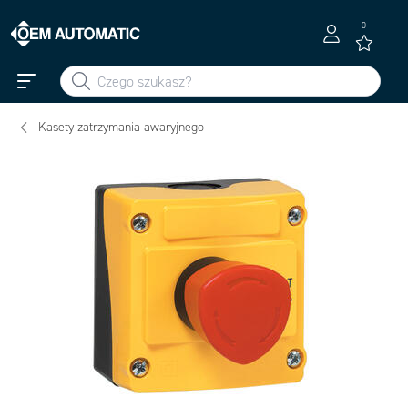
0
Kasety zatrzymania awaryjnego