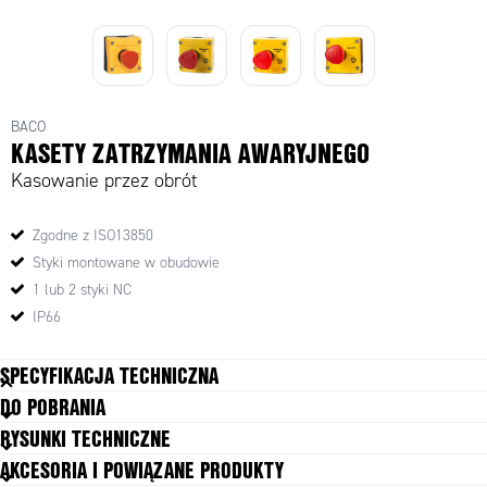
BACO
KASETY ZATRZYMANIA AWARYJNEGO
Kasowanie przez obrót
Zgodne z ISO13850
Styki montowane w obudowie
1 lub 2 styki NC
IP66
SPECYFIKACJA TECHNICZNA
DO POBRANIA
Dopuszczenia
UL 508, CSA 22.2, BV, CB, CE
RYSUNKI TECHNICZNE
Flag indicator
Nie
AKCESORIA I POWIĄZANE PRODUKTY
Funkcja
Resetowanie obrotowe