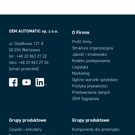
Kolor
Czerwony
Kolor obudowy
Żółty, Czarny
Max. temperatura pracy
70 °C
Max. temperatura składowania
70 °C
OEM AUTOMATIC sp. z o.o.
Min. temperatura pracy
-25 °C
O Firmie
Warianty produktu
Min. temperatura składowania
-40 °C
Profil firmy
ul. Działkowa 121 A
Odporność na ciepło
IEC 60068-2-30
Struktura organizacyjna
02-234 Warszawa
Odporność na uderzenia
IK05, IK07
Jakość i środowisko
tel.: +48 22 863 27 22
Odporność na wilgoć
IEC 60068-2-52
Kodeks postępowania
faks: +48 22 863 27 24
Odporność na wilgotność
IEC 60068-2-3
Logistyka
[email protected]
Stopień ochrony IP
IP66
Marketing
Ogólne warunki sprzedaży
Text language
Francuski
Polityka prywatności
Typ styków
1 NC
Przetwarzanie danych
Wejście kabla
2xM16/M20
Add as new cart row
Add to existing cart row
OEM Sygnalista
Zalecany moment dokręcenia
3
Grupy produktowe
Grupy produktowe
Czujniki i enkodery
Komponenty dla przemysłu