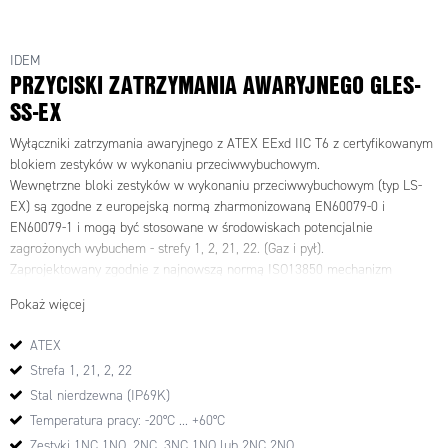
IDEM
PRZYCISKI ZATRZYMANIA AWARYJNEGO GLES-
SS-EX
Wyłączniki zatrzymania awaryjnego z ATEX EExd IIC T6 z certyfikowanym
blokiem zestyków w wykonaniu przeciwwybuchowym.
Wewnętrzne bloki zestyków w wykonaniu przeciwwybuchowym (typ LS-
EX) są zgodne z europejską normą zharmonizowaną EN60079-0 i
EN60079-1 i mogą być stosowane w środowiskach potencjalnie
zagrożonych wybuchem - strefy 1, 2, 21, 22. (Gaz i pył).
Zaprojektowany zgodnie z najnowszą normą ISO13850 mechanizm
przełączający, zatrzaskuje się w momencie otwarcia zestyków
Pokaż więcej
bezpieczeństwa.
Wyłączniki przeznaczone są do stosowania w przemyśle naftowym,
ATEX
petrochemicznym, farmaceutycznym, przetwórstwie spożywczym i branży
Strefa 1, 21, 2, 22
opakowaniowej, w której występuje potencjalne zagrożenie wybuchem.
Wyłączniki wykonane są w wersji ATEX.
Stal nierdzewna (IP69K)
Temperatura pracy: -20°C ... +60°C
Zestyki 1NC 1NO, 2NC, 3NC 1NO lub 2NC 2NO