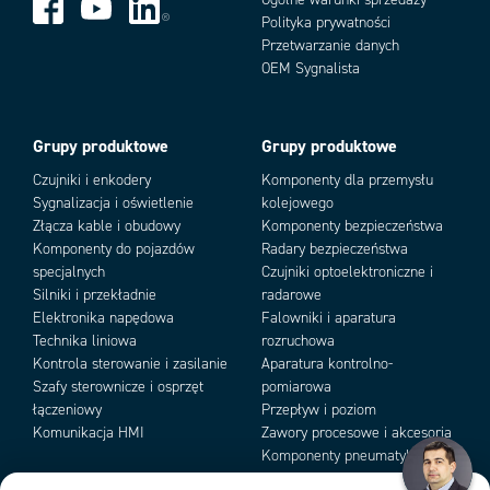
dobę/365 dni
Polityka prywatności
SIL
up to SIL 3 acc. EN62061
Przetwarzanie danych
Add as new cart row
Stopień ochrony IP
IP69K
Add to existing cart row
OEM Sygnalista
Temperatura pracy
-20°C +60°C
Wbudowana dioda LED
Nie
Zestyki
1NC 1NO
Grupy produktowe
Grupy produktowe
Znamionowe napięcie/prąd
240V 3A
Czujniki i enkodery
Komponenty dla przemysłu
Sygnalizacja i oświetlenie
kolejowego
Złącza kable i obudowy
Komponenty bezpieczeństwa
Komponenty do pojazdów
Radary bezpieczeństwa
specjalnych
Czujniki optoelektroniczne i
Silniki i przekładnie
radarowe
Elektronika napędowa
Falowniki i aparatura
Technika liniowa
rozruchowa
Kontrola sterowanie i zasilanie
Aparatura kontrolno-
Szafy sterownicze i osprzęt
pomiarowa
łączeniowy
Przepływ i poziom
Komunikacja HMI
Zawory procesowe i akcesoria
Komponenty pneumatyki i
podciśnienia