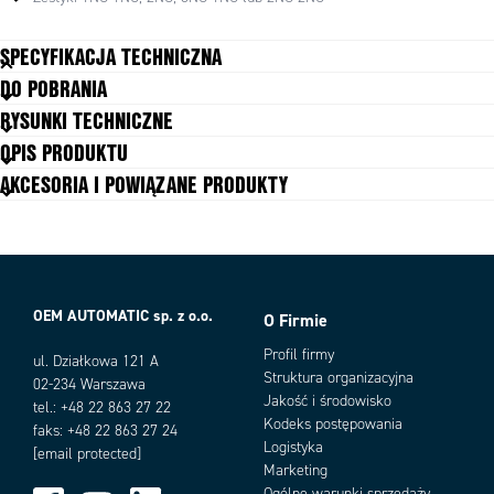
SPECYFIKACJA TECHNICZNA
DO POBRANIA
ATEX
Tak
RYSUNKI TECHNICZNE
B10d
1.5x10⁶ przy obciążeniu 100mA
OPIS PRODUKTU
Długość przewodu
3 m
AKCESORIA I POWIĄZANE PRODUKTY
Dopuszczenia
EN60947-5-1, EN60947-5-5,
EN62061, UL 508, ISO 13850, ISO
13849-1
Materiał zestyków
Srebro
Materiał: obudowa
Stal nierdzewna 316
Montaż
4 x M5
OEM AUTOMATIC sp. z o.o.
O Firmie
MTTFd
214 lat
Warianty produktu
Napięcie znamionowe izolacji
500V
Profil firmy
ul. Działkowa 121 A
Napięcie znamionowe udarowe
Struktura organizacyjna
2500V
02-234 Warszawa
wytrzymywane (Uimp)
Jakość i środowisko
tel.: +48 22 863 27 22
PFHd
<1.0 x 10⁻⁷
Kodeks postępowania
faks: +48 22 863 27 24
PL
up to PLe acc. ISO13849-1
Logistyka
[email protected]
Przyłącze kabla
3m 4 core Ex
Marketing
Roczne użycie
8 cykli na godzinę/24 godziny na
Ogólne warunki sprzedaży