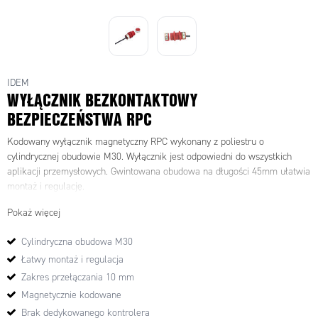
IDEM
WYŁĄCZNIK BEZKONTAKTOWY
BEZPIECZEŃSTWA RPC
Kodowany wyłącznik magnetyczny RPC wykonany z poliestru o
cylindrycznej obudowie M30. Wyłącznik jest odpowiedni do wszystkich
aplikacji przemysłowych. Gwintowana obudowa na długości 45mm ułatwia
montaż i regulację.
Pokaż więcej
Cylindryczna obudowa M30
Łatwy montaż i regulacja
Zakres przełączania 10 mm
Magnetycznie kodowane
Brak dedykowanego kontrolera