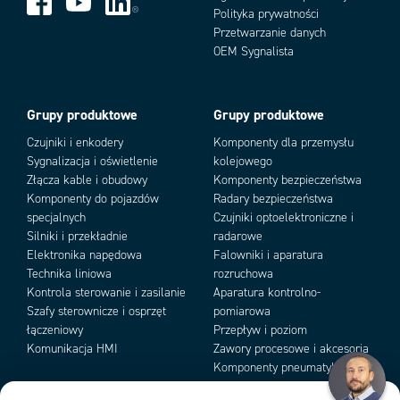
Temperatura pracy
-25..80°C
Polityka prywatności
Typ kabla
PVC 8-żyłowy
Przetwarzanie danych
Typ zestyku
Add as new cart row
2NC wyjścia półprzewodnikowe
Add to existing cart row
OEM Sygnalista
Wbudowana dioda LED
Tak
Zalecany odstęp
5 mm
Zestyki
2NC
Grupy produktowe
Grupy produktowe
Czujniki i enkodery
Komponenty dla przemysłu
Sygnalizacja i oświetlenie
kolejowego
Złącza kable i obudowy
Komponenty bezpieczeństwa
Komponenty do pojazdów
Radary bezpieczeństwa
specjalnych
Czujniki optoelektroniczne i
Silniki i przekładnie
radarowe
Elektronika napędowa
Falowniki i aparatura
Technika liniowa
rozruchowa
Kontrola sterowanie i zasilanie
Aparatura kontrolno-
Szafy sterownicze i osprzęt
pomiarowa
łączeniowy
Przepływ i poziom
Komunikacja HMI
Zawory procesowe i akcesoria
Komponenty pneumatyki i
podciśnienia