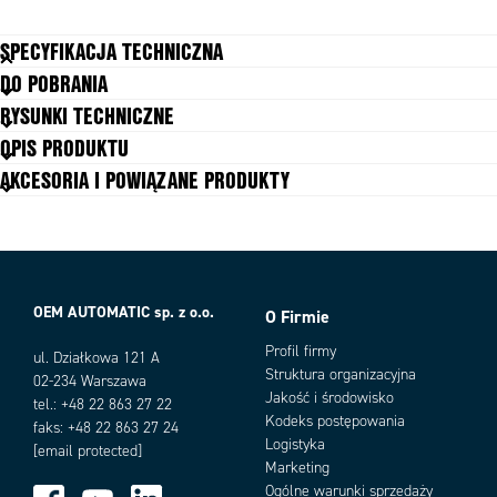
SPECYFIKACJA TECHNICZNA
DO POBRANIA
Częstotliwość przełączania
1 Hz max
RYSUNKI TECHNICZNE
Długość przewodu
2 m
OPIS PRODUKTU
Dopuszczenia
ISO 14119, EN60947-5-1, EN60204-
1, ISO 13849-1, EN62061, UL 508
AKCESORIA I POWIĄZANE PRODUKTY
Kodowanie
Magnetycznie kodowane
Maks. prąd
24Vdc 0.2A
Materiał: obudowa
Poliester
Min. napięcie/prąd zestyku
10Vdc 1mA
MTTFd
866 lat
OEM AUTOMATIC sp. z o.o.
O Firmie
PFHd
8.71 x 10⁻¹¹
Warianty produktu
PL
e acc. ISO13849-1
Profil firmy
ul. Działkowa 121 A
Struktura organizacyjna
Podłączenie
Kabel 2 m
02-234 Warszawa
Jakość i środowisko
Przekrój przewodu
0,25 mm²
tel.: +48 22 863 27 22
Kodeks postępowania
SIL
faks: +48 22 863 27 24
3 acc. EN62061
Logistyka
[email protected]
Stopień ochrony IP
IP67, IP69K
Marketing
Strefa działania
8mm załączenie, 12mm wyłączenie
Ogólne warunki sprzedaży