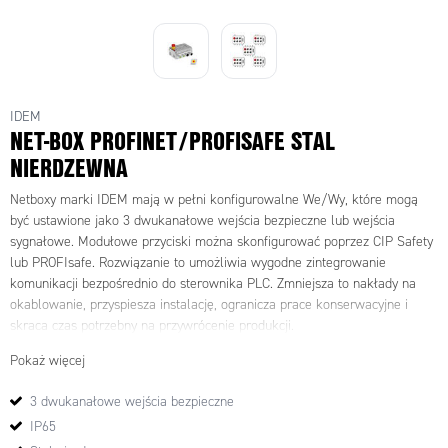
IDEM
NET-BOX PROFINET/PROFISAFE STAL
NIERDZEWNA
Netboxy marki IDEM mają w pełni konfigurowalne We/Wy, które mogą
być ustawione jako 3 dwukanałowe wejścia bezpieczne lub wejścia
sygnałowe. Modułowe przyciski można skonfigurować poprzez CIP Safety
lub PROFIsafe. Rozwiązanie to umożliwia wygodne zintegrowanie
komunikacji bezpośrednio do sterownika PLC. Zmniejsza to nakłady na
okablowanie, przyspiesza instalację, ogranicza prace konserwacyjne i
skraca czas potrzebny na przywrócenie produkcji.
Pokaż więcej
3 dwukanałowe wejścia bezpieczne
IP65