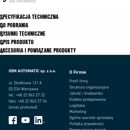
Stal nierdzewna
SPECYFIKACJA TECHNICZNA
DO POBRANIA
Materiał: obudowa
Stal nierdzewna
RYSUNKI TECHNICZNE
Napięcie zasilania
24 V DC +10%/-15%
OPIS PRODUKTU
PL
e
AKCESORIA I POWIĄZANE PRODUKTY
SIL
3
Standard
ISO 13849-1, EN60947-5-3, ISO
14119
Stopień ochrony IP
IP65
OEM AUTOMATIC sp. z o.o.
O Firmie
Temperatura pracy
-20 °C to 40 °C
Profil firmy
Wibracje
Tested in accordance with: IEC
ul. Działkowa 121 A
60068-2-6 and IEC 60068-2-27
Struktura organizacyjna
02-234 Warszawa
Jakość i środowisko
tel.: +48 22 863 27 22
Kodeks postępowania
faks: +48 22 863 27 24
Logistyka
[email protected]
Marketing
Ogólne warunki sprzedaży
Polityka prywatności
Przetwarzanie danych