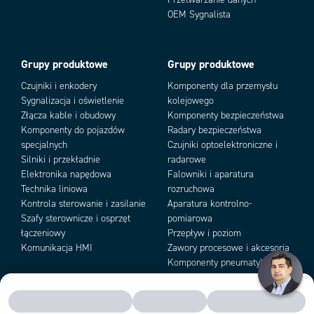
OEM Sygnalista
Grupy produktowe
Grupy produktowe
Czujniki i enkodery
Komponenty dla przemysłu
Sygnalizacja i oświetlenie
kolejowego
Złącza kable i obudowy
Komponenty bezpieczeństwa
Komponenty do pojazdów
Radary bezpieczeństwa
specjalnych
Czujniki optoelektroniczne i
Silniki i przekładnie
radarowe
Elektronika napędowa
Falowniki i aparatura
Technika liniowa
rozruchowa
Kontrola sterowanie i zasilanie
Aparatura kontrolno-
Szafy sterownicze i osprzęt
pomiarowa
łączeniowy
Przepływ i poziom
Komunikacja HMI
Zawory procesowe i akcesoria
Komponenty pneumatyki i
podciśnienia