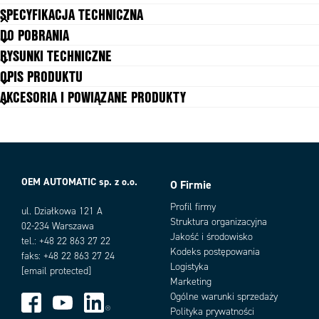
SPECYFIKACJA TECHNICZNA
DO POBRANIA
Materiał: obudowa
Odlew z metalu
RYSUNKI TECHNICZNE
Opcje wykonania
2 przyciski
OPIS PRODUKTU
Przyłącze kabla
M12, 12-pin
AKCESORIA I POWIĄZANE PRODUKTY
Siła ryglowania (F1Max)
4000 N
Stopień ochrony IP
IP65
Temperatura pracy
-25°C ... +55°C
Zintegrowany przycisk E-STOP
Nie
OEM AUTOMATIC sp. z o.o.
O Firmie
Warianty produktu
Profil firmy
ul. Działkowa 121 A
Struktura organizacyjna
02-234 Warszawa
Jakość i środowisko
tel.: +48 22 863 27 22
Kodeks postępowania
faks: +48 22 863 27 24
Logistyka
[email protected]
Marketing
Ogólne warunki sprzedaży
Polityka prywatności