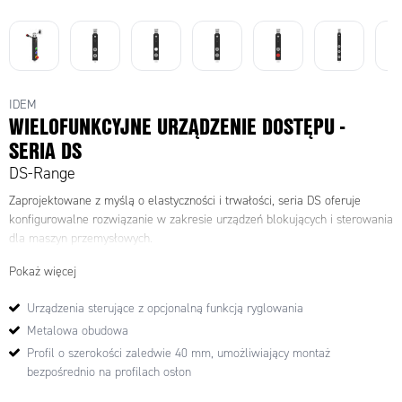
IDEM
WIELOFUNKCYJNE URZĄDZENIE DOSTĘPU -
SERIA DS
DS-Range
Zaprojektowane z myślą o elastyczności i trwałości, seria DS oferuje
konfigurowalne rozwiązanie w zakresie urządzeń blokujących i sterowania
dla maszyn przemysłowych.
Pokaż więcej
Urządzenia sterujące z opcjonalną funkcją ryglowania
Metalowa obudowa
Profil o szerokości zaledwie 40 mm, umożliwiający montaż
bezpośrednio na profilach osłon