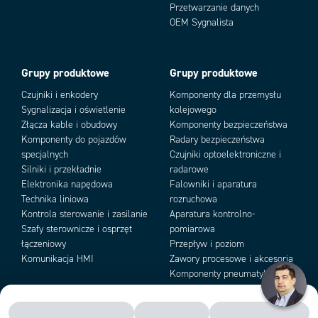
Przetwarzanie danych
Add as new cart row
Add to existing cart row
OEM Sygnalista
Grupy produktowe
Grupy produktowe
Czujniki i enkodery
Komponenty dla przemysłu
Sygnalizacja i oświetlenie
kolejowego
Złącza kable i obudowy
Komponenty bezpieczeństwa
Komponenty do pojazdów
Radary bezpieczeństwa
specjalnych
Czujniki optoelektroniczne i
Silniki i przekładnie
radarowe
Elektronika napędowa
Falowniki i aparatura
Technika liniowa
rozruchowa
Kontrola sterowanie i zasilanie
Aparatura kontrolno-
Szafy sterownicze i osprzęt
pomiarowa
łączeniowy
Przepływ i poziom
Komunikacja HMI
Zawory procesowe i akcesoria
Komponenty pneumatyki i
podciśnienia