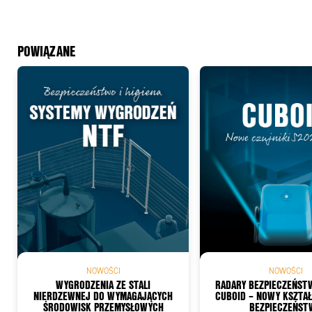
POWIĄZANE
Add
NOWOŚCI
NOWOŚCI
WYGRODZENIA ZE STALI
RADARY BEZPIECZEŃST
NIERDZEWNEJ DO WYMAGAJĄCYCH
CUBOID – NOWY KSZTAŁ
ŚRODOWISK PRZEMYSŁOWYCH
BEZPIECZEŃST