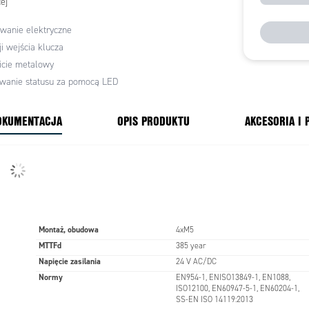
ej
wanie elektryczne
ji wejścia klucza
icie metalowy
wanie statusu za pomocą LED
OKUMENTACJA
OPIS PRODUKTU
AKCESORIA I
Montaż, obudowa
4xM5
MTTFd
385 year
Napięcie zasilania
24 V AC/DC
Normy
EN954-1, ENISO13849-1, EN1088,
ISO12100, EN60947-5-1, EN60204-1,
SS-EN ISO 14119:2013