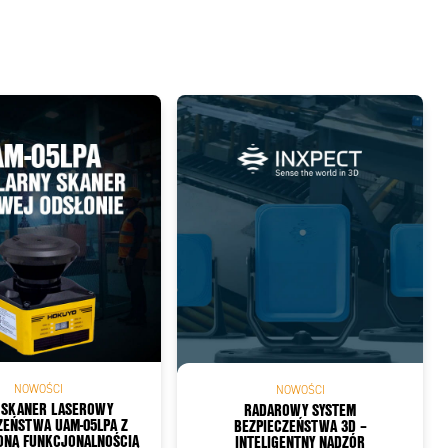
NOWOŚCI
NOWOŚCI
 SKANER LASEROWY
RADAROWY SYSTEM
ZEŃSTWA UAM-05LPA Z
BEZPIECZEŃSTWA 3D –
ONĄ FUNKCJONALNOŚCIĄ
INTELIGENTNY NADZÓR