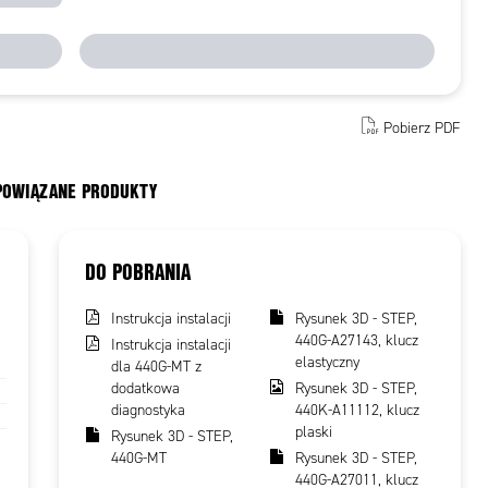
Pobierz PDF
 POWIĄZANE PRODUKTY
DO POBRANIA
Instrukcja instalacji
Rysunek 3D - STEP,
440G-A27143, klucz
Instrukcja instalacji
elastyczny
dla 440G-MT z
dodatkowa
Rysunek 3D - STEP,
diagnostyka
440K-A11112, klucz
plaski
Rysunek 3D - STEP,
440G-MT
Rysunek 3D - STEP,
440G-A27011, klucz