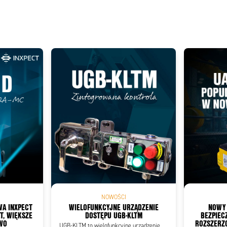
Add as new cart row
 to existing cart row
NOWOŚCI
WA INXPECT
WIELOFUNKCYJNE URZĄDZENIE
NOWY
T, WIĘKSZE
DOSTĘPU UGB-KLTM
BEZPIEC
WO
ROZSZERZ
UGB-KLTM to wielofunkcyjne urządzenie,