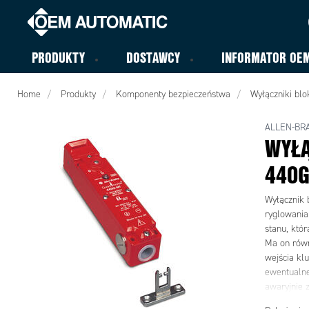
PRODUKTY
DOSTAWCY
INFORMATOR OE
Home
Produkty
Komponenty bezpieczeństwa
Wyłączniki blo
ALLEN-BR
WYŁĄ
440G
Wyłącznik 
ryglowania
stanu, któr
Ma on równ
wejścia kl
ewentualne
awaryjnie 