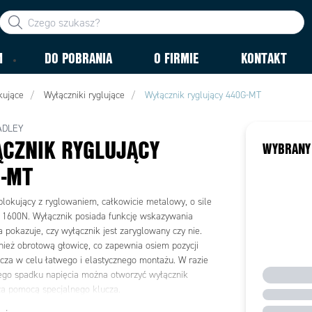
M
DO POBRANIA
O FIRMIE
KONTAKT
kujące
Wyłączniki ryglujące
Wyłącznik ryglujący 440G-MT
ADLEY
CZNIK RYGLUJĄCY
WYBRANY
-MT
blokujący z ryglowaniem, całkowicie metalowy, o sile
 1600N. Wyłącznik posiada funkcję wskazywania
a pokazuje, czy wyłącznik jest zaryglowany czy nie.
ież obrotową głowicę, co zapewnia osiem pozycji
ucza w celu łatwego i elastycznego montażu. W razie
go spadku napięcia można otworzyć wyłącznik
za pomocą specjalnego klucza.