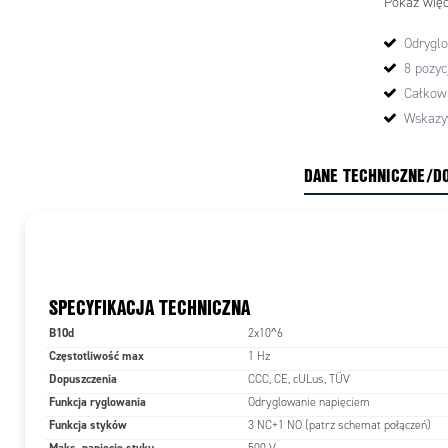
Pokaż więc
Odryglo
8 pozyc
Całkow
Wskazy
DANE TECHNICZNE/D
SPECYFIKACJA TECHNICZNA
B10d
2x10^6
Częstotliwość max
1 Hz
Dopuszczenia
CCC, CE, cULus, TÜV
Funkcja ryglowania
Odryglowanie napięciem
Funkcja styków
3 NC+1 NO (patrz schemat połączeń)