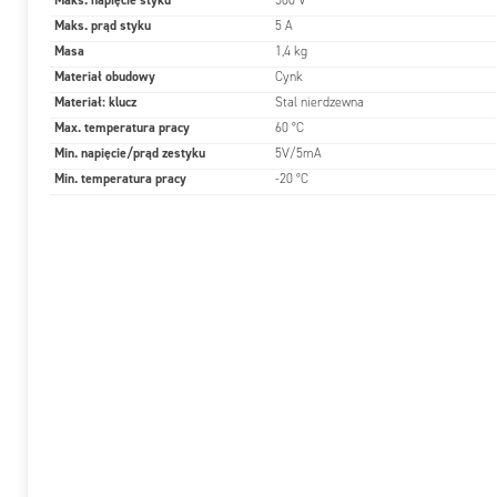
Maks. napięcie styku
500 V
Maks. prąd styku
5 A
Masa
1,4 kg
Materiał obudowy
Cynk
Materiał: klucz
Stal nierdzewna
Max. temperatura pracy
60 °C
Min. napięcie/prąd zestyku
5V/5mA
Min. temperatura pracy
-20 °C