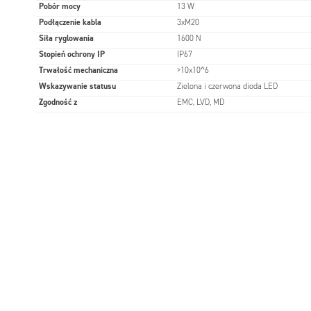
Pobór mocy
13 W
Podłączenie kabla
3xM20
Siła ryglowania
1600 N
Stopień ochrony IP
IP67
Trwałość mechaniczna
>10x10^6
Wskazywanie statusu
Zielona i czerwona dioda LED
Zgodność z
EMC, LVD, MD