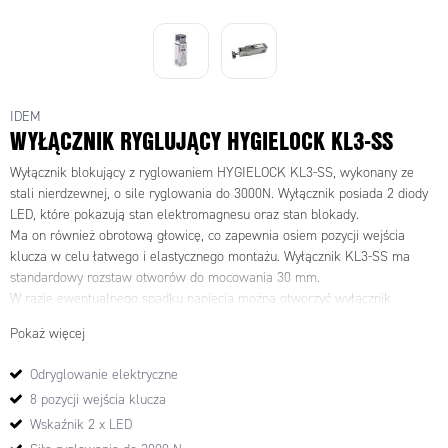
IDEM
WYŁĄCZNIK RYGLUJĄCY HYGIELOCK KL3-SS
Wyłącznik blokujący z ryglowaniem HYGIELOCK KL3-SS, wykonany ze
stali nierdzewnej, o sile ryglowania do 3000N. Wyłącznik posiada 2 diody
LED, które pokazują stan elektromagnesu oraz stan blokady.
Ma on również obrotową głowicę, co zapewnia osiem pozycji wejścia
klucza w celu łatwego i elastycznego montażu. Wyłącznik KL3-SS ma
standardowy rozstaw otworów do mocowania 30 mm.
W razie ewentualnego spadku napięcia można otworzyć wyłącznik
awaryjnie za pomocą specjalnego klucza. Wyłącznik jest dostępny w
Pokaż więcej
wersji: odryglowanie napięciem.
Odryglowanie elektryczne
8 pozycji wejścia klucza
Wskaźnik 2 x LED