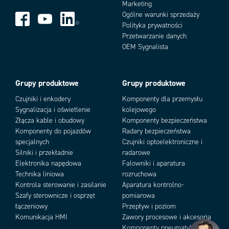
Marketing
Napięcie znamionowe izolacji
600V ac
Ogólne warunki sprzedaży
Napięcie znamionowe udarowe
2500V ac
Polityka prywatności
wytrzymywane (Uimp)
Przetwarzanie danych
PFHd
3.44 x 10⁻⁸
Add as new cart row
Add to existing cart row
OEM Sygnalista
PL
e acc. ISO13849-1
Prąd termiczny (Ith)
5 A
Przyłącze kabla
M20
Grupy produktowe
Grupy produktowe
Ręczne odryglowanie
Odryglowanie boczne i na pokrywie
SIL
3 acc. EN62061
Czujniki i enkodery
Komponenty dla przemysłu
Sygnalizacja i oświetlenie
kolejowego
Siła ryglowania (F1Max)
3000 N
Złącza kable i obudowy
Komponenty bezpieczeństwa
Stopień ochrony IP
IP69K, IP67
Komponenty do pojazdów
Radary bezpieczeństwa
Temperatura pracy
-25..50°C
specjalnych
Czujniki optoelektroniczne i
Wyświetlacz LED
LED1 stan cewki, LED2 stan
Silniki i przekładnie
radarowe
zaryglowania klucza
Elektronika napędowa
Falowniki i aparatura
Zasilanie diody LED
24Vdc
Technika liniowa
rozruchowa
Zestyki
4NC 1NO
Kontrola sterowanie i zasilanie
Aparatura kontrolno-
Szafy sterownicze i osprzęt
pomiarowa
łączeniowy
Przepływ i poziom
Komunikacja HMI
Zawory procesowe i akcesoria
Komponenty pneumatyki i