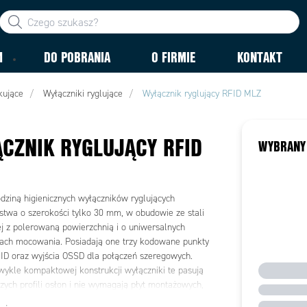
M
DO POBRANIA
O FIRMIE
KONTAKT
kujące
Wyłączniki ryglujące
Wyłącznik ryglujący RFID MLZ
CZNIK RYGLUJĄCY RFID
WYBRANY
odziną higienicznych wyłączników ryglujących
stwa o szerokości tylko 30 mm, w obudowie ze stali
j z polerowaną powierzchnią i o uniwersalnych
ach mocowania. Posiadają one trzy kodowane punkty
ID oraz wyjścia OSSD dla połączeń szeregowych.
zwykle kompaktowej konstrukcji wyłączniki te pasują
zych profili osłon i nie wymagają płyt montażowych,
 montaż i konserwację.