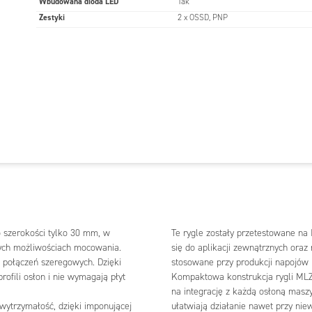
Wbudowana dioda LED
Tak
Zestyki
2 x OSSD, PNP
o szerokości tylko 30 mm, w
Te rygle zostały przetestowane na
nych możliwościach mocowania.
się do aplikacji zewnątrznych ora
 połączeń szeregowych. Dzięki
stosowane przy produkcji napojów 
ofili osłon i nie wymagają płyt
Kompaktowa konstrukcja rygli MLZ
na integrację z każdą osłoną mas
 wytrzymałość, dzięki imponującej
ułatwiają działanie nawet przy ni