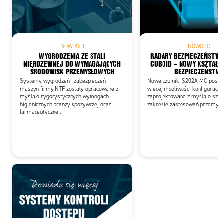
Add
NOWOŚCI
NOWOŚCI
WYGRODZENIA ZE STALI
RADARY BEZPIECZEŃST
NIERDZEWNEJ DO WYMAGAJĄCYCH
CUBOID – NOWY KSZTAŁ
ŚRODOWISK PRZEMYSŁOWYCH
BEZPIECZEŃST
Systemy wygrodzeń i zabezpieczeń
Nowe czujniki S202A-MC posi
maszyn firmy NTF zostały opracowane z
więcej możliwości konfiguracj
myślą o rygorystycznych wymogach
zaprojektowane z myślą o s
higienicznych branży spożywczej oraz
zakresie zastosowań przemy
farmaceutycznej.