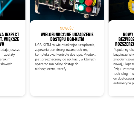
Add as new cart row
 to existing cart row
NOWOŚCI
WA INXPECT
WIELOFUNKCYJNE URZĄDZENIE
NOWY
T, WIĘKSZE
DOSTĘPU UGB-KLTM
BEZPIEC
WO
ROZSZERZ
UGB-KLTM to wielofunkcyjne urządzenie,
adają jeszcze
zapewniające zintegrowaną ochronę i
Popularny sk
i i zostały
kompleksową kontrolę dostępu. Produkt
bezpieczeńst
zerokim
jest przeznaczony do aplikacji, w których
zmodernizowan
słowych.
operator ma pełny dostęp do
nowej, ulepsz
niebezpiecznej strefy.
Dzięki zasto
technologii i
on dostosowa
automatyce p