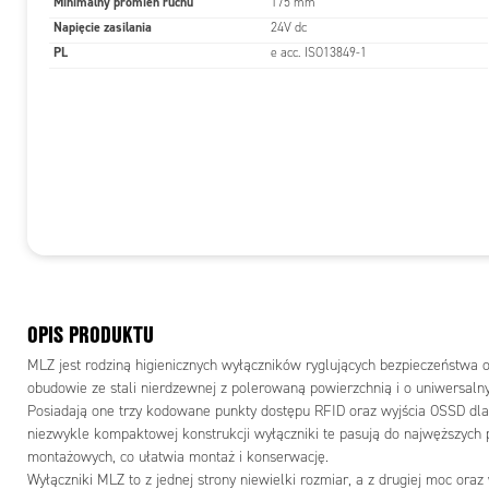
Minimalny promień ruchu
175 mm
Napięcie zasilania
24V dc
PL
e acc. ISO13849-1
OPIS PRODUKTU
MLZ jest rodziną higienicznych wyłączników ryglujących bezpieczeństwa 
obudowie ze stali nierdzewnej z polerowaną powierzchnią i o uniwersal
Posiadają one trzy kodowane punkty dostępu RFID oraz wyjścia OSSD dla
niezwykle kompaktowej konstrukcji wyłączniki te pasują do najwęższych pr
montażowych, co ułatwia montaż i konserwację.
Wyłączniki MLZ to z jednej strony niewielki rozmiar, a z drugiej moc oraz