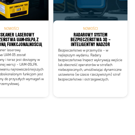
NOWOŚCI
NOWOŚCI
 SKANER LASEROWY
RADAROWY SYSTEM
ZEŃSTWA UAM-05LPA Z
BEZPIECZEŃSTWA 3D –
ONĄ FUNKCJONALNOŚCIĄ
INTELIGENTNY NADZÓR
aner laserowy
Bezpieczeństwo w przemyśle – w
wa UAM-05 został
najlepszym wydaniu. Radary
y i teraz jest dostępny w
bezpieczeństwa Inxpect wykrywają wejście
onej wersji – UAM-05LPA.
lub obecność operatorów w strefach
sowaniu najnowocześniejszych
niebezpiecznych, umożliwiając dynamiczne
 udoskonalonym funkcjom jest
ustawienie (w czasie rzeczywistym) stref
ny do przyszłych wymagań w
bezpieczeństwa i ostrzegawczych.
rzemysłowej.