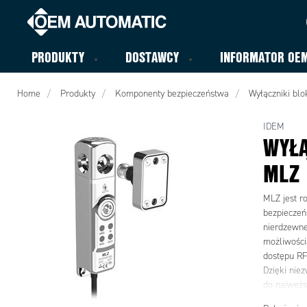
PRODUKTY
DOSTAWCY
INFORMATOR OE
Home
Produkty
Komponenty bezpieczeństwa
Wyłączniki blo
IDEM
WYŁĄ
MLZ
MLZ jest r
bezpieczeń
nierdzewne
możliwości
dostępu RF
Dzięki nie
do najwężs
co ułatwia