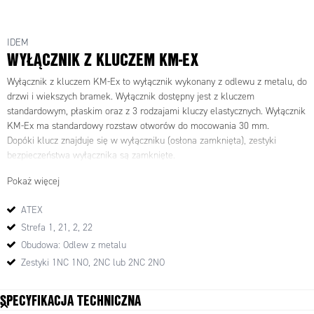
<br />KLASYFIKACJA:<br />Exd IIC T6 (-20 = Ta = +60C)
Gb<br />Ex tb IIIC T85C (-20 = Ta = +60C) Db
IDEM
WYŁĄCZNIK Z KLUCZEM KM-EX
Wyłącznik z kluczem KM-Ex to wyłącznik wykonany z odlewu z metalu, do
drzwi i wiekszych bramek. Wyłącznik dostępny jest z kluczem
standardowym, płaskim oraz z 3 rodzajami kluczy elastycznych. Wyłącznik
KM-Ex ma standardowy rozstaw otworów do mocowania 30 mm.
Dopóki klucz znajduje się w wyłączniku (osłona zamknięta), zestyki
bezpieczeństwa wyłącznika są zamknięte.
Pokaż więcej
ATEX
Strefa 1, 21, 2, 22
Obudowa: Odlew z metalu
Zestyki 1NC 1NO, 2NC lub 2NC 2NO
SPECYFIKACJA TECHNICZNA