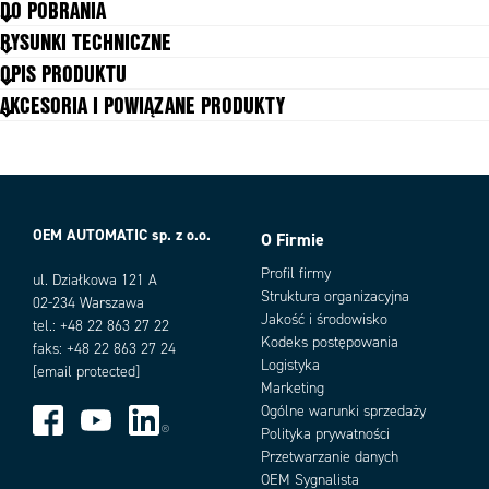
DO POBRANIA
Aktywator
Bez klucza
RYSUNKI TECHNICZNE
ATEX
Tak
OPIS PRODUKTU
B10d
2.5 x 10⁶ przy obciążeniu 100 mA
AKCESORIA I POWIĄZANE PRODUKTY
Długość przewodu
3 m
Dopuszczenia
ISO 13849-1, ISO 14119, EN60204-1,
EN62061, EN60947-5-1, UL 508
Droga do wymuszonego otwarcia
8 mm
zestyków
Materiał: głowica
Odlew z metalu
OEM AUTOMATIC sp. z o.o.
O Firmie
Materiał: obudowa
Odlew z metalu
Warianty produktu
Montaż
4 x M5
Profil firmy
ul. Działkowa 121 A
MTTFd
356 lat
Struktura organizacyjna
02-234 Warszawa
PL
up to PLe acc. ISO13849-1
Jakość i środowisko
tel.: +48 22 863 27 22
Przyłącze kabla
Ex 3M
Kodeks postępowania
faks: +48 22 863 27 24
Roczne użycie
8 cykli na godzinę/24 godziny na
Logistyka
[email protected]
dobę/365 dni
Marketing
Stopień ochrony IP
IP67, IP69K
Ogólne warunki sprzedaży
Temperatura pracy
-20°C +60°C
Polityka prywatności
Zestyki
Przetwarzanie danych
1NC 1NO
Add as new cart row
Add to existing cart row
OEM Sygnalista