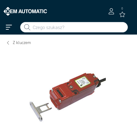
0
Z kluczem
Wylacznik z kluczem KM do srodowiska EX z kablem
standardowo 3m.<br />Inne dlugosci kabla na zyczenie.<br />