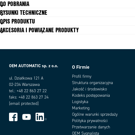
DO POBRANIA
Maksymalne ciśnienie zasilania
16 bar
RYSUNKI TECHNICZNE
Masa
0,426 kg
OPIS PRODUKTU
Materiał filtra
Polietylen
AKCESORIA I POWIĄZANE PRODUKTY
Materiał miski
Poliwęglan
Materiał obudowy
Aluminium
Materiał obudowy
PA
Materiał uszczelnienia
NBR
Materiał wewnętrznych części
Mosiądz, PA
Max. temperatura medium
50 °C
OEM AUTOMATIC sp. z o.o.
O Firmie
Max. temperatura pracy
Warianty produktu
50 °C
Profil firmy
Min. temperatura medium
ul. Działkowa 121 A
-20 °C
Struktura organizacyjna
02-234 Warszawa
Min. temperatura pracy
-20 °C
Jakość i środowisko
tel.: +48 22 863 27 22
Minimalne ciśnienie zasilania
0 bar
Kodeks postępowania
faks: +48 22 863 27 24
Podłączenie
G1/4
Logistyka
[email protected]
Przepływ maksymalny
2024 l/min
Marketing
Ogólne warunki sprzedaży
Polityka prywatności
Przetwarzanie danych
Add as new cart row
Add to existing cart row
OEM Sygnalista