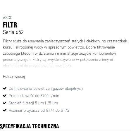
ASCO
FILTR
Seria 652
Filtry służą do usuwania zanieczyszczeń stałych i ciekłych, np cząsteczkek
kurzu i skroplonej wody w sprężonym powietrzu. Dobre filtrowanie
zapobiega błędom w działaniu i minimalizuje zużycie komponentów
pneumatycznych. Filtry są zwykle używane w połączeniu z innymi
elementami do przygotowania powietrza.
Pokaż więcej
Do filtrowania powietrza i gazów obojętnych
Przepustowość do 3700 l/min
Stopień filtracji 5 μm i 25 μm
Rozmiar przyłącza od G1/4 do G1/2
SPECYFIKACJA TECHNICZNA