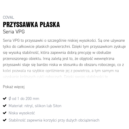
COVAL
PRZYSSAWKA PŁASKA
Seria VPG
Seria VPG to przyssawki o szczególnie niskiej wysokości. Są one używane
tylko do całkowicie płaskich powierzchni. Dzięki tym przyssawkom zyskuje
się wysoką stabilność, która zapewnia dobrą precyzję w obsłudze
przenoszonego obiektu. Inną zaletą jest to, że objętość wewnętrzna
przyssawki staje się bardzo niska w stosunku do obszaru roboczego, co z
kolei pozwala na szybkie opróżnienie jej z powietrza, a tym samym na
uzyskanie krótszych cykli roboczych. Dzięki swojej stabilności te
przyssawki są również odpowiednie do pionowego przenoszenia detali.
Pokaż więcej
Ø od 1 do 200 mm
Materiał: nitryl, silikon lub Siton
Niska wysokość
Stabilność zapewnia korzyści przy dużych obciążeniach