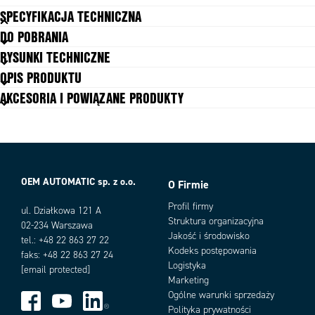
SPECYFIKACJA TECHNICZNA
DO POBRANIA
Kolor
Czarny
RYSUNKI TECHNICZNE
Masa
0,18 g
OPIS PRODUKTU
Materiał
NBR
AKCESORIA I POWIĄZANE PRODUKTY
Objętość
0,00073 cm³
Skok
0,5 mm
Średnica
2 mm
Średnica wewnętrzna
2 mm
Temperatura otoczenia do
80 °C
Wysokość
4 mm
OEM AUTOMATIC sp. z o.o.
O Firmie
Warianty produktu
Profil firmy
ul. Działkowa 121 A
Struktura organizacyjna
02-234 Warszawa
Jakość i środowisko
tel.: +48 22 863 27 22
Kodeks postępowania
faks: +48 22 863 27 24
Logistyka
[email protected]
Marketing
Ogólne warunki sprzedaży
Polityka prywatności