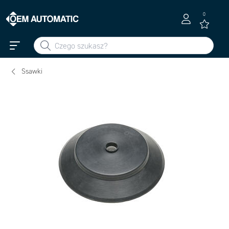
0
Ssawki