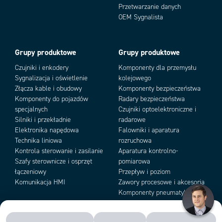
Przetwarzanie danych
Add as new cart row
Add to existing cart row
OEM Sygnalista
Grupy produktowe
Grupy produktowe
Czujniki i enkodery
Komponenty dla przemysłu
Sygnalizacja i oświetlenie
kolejowego
Złącza kable i obudowy
Komponenty bezpieczeństwa
Komponenty do pojazdów
Radary bezpieczeństwa
specjalnych
Czujniki optoelektroniczne i
Silniki i przekładnie
radarowe
Elektronika napędowa
Falowniki i aparatura
Technika liniowa
rozruchowa
Kontrola sterowanie i zasilanie
Aparatura kontrolno-
Szafy sterownicze i osprzęt
pomiarowa
łączeniowy
Przepływ i poziom
Komunikacja HMI
Zawory procesowe i akcesoria
Komponenty pneumatyki i
podciśnienia