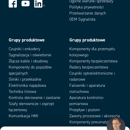
Stopień ochrony
IP66
Ogólne warunki sprzedaży
Polityka prywatności
Ex
II 2 G Ex de IIC T5, T6
Przetwarzanie danych
II 2 D Ex tD A21 T95°C, T80 °C IP66
Add as new cart row
Add to existing cart row
OEM Sygnalista
zone 1 + 2
Certyfikaty
PTB 03 ATEX 1230
Grupy produktowe
Grupy produktowe
Czujniki i enkodery
Komponenty dla przemysłu
Sygnalizacja i oświetlenie
kolejowego
Złącza kable i obudowy
Komponenty bezpieczeństwa
Komponenty do pojazdów
Radary bezpieczeństwa
specjalnych
Czujniki optoelektroniczne i
Silniki i przekładnie
radarowe
WYMIARY
Elektronika napędowa
Falowniki i aparatura
Technika liniowa
rozruchowa
Kontrola sterowanie i zasilanie
Aparatura kontrolno-
Szafy sterownicze i osprzęt
pomiarowa
łączeniowy
Przepływ i poziom
Komunikacja HMI
Zawory procesowe i akcesoria
Komponenty pneumatyki i
podciśnienia