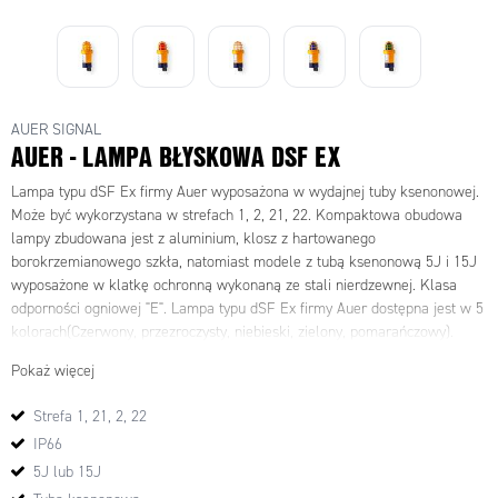
AUER SIGNAL
AUER - LAMPA BŁYSKOWA DSF EX
Lampa typu dSF Ex firmy Auer wyposażona w wydajnej tuby ksenonowej.
Może być wykorzystana w strefach 1, 2, 21, 22.
Kompaktowa obudowa
lampy zbudowana jest z aluminium, klosz z hartowanego
borokrzemianowego szkła, natomiast modele z tubą ksenonową 5J i 15J
wyposażone w klatkę ochronną wykonaną ze stali nierdzewnej.
Klasa
odporności ogniowej "E". Lampa typu dSF Ex firmy Auer dostępna jest w 5
kolorach(Czerwony, przezroczysty, niebieski, zielony, pomarańczowy).
DANE TECHNICZNE
Pokaż więcej
Strefa 1, 21, 2, 22
Materiał, kolor
Aluminium
IP66
5J lub 15J
Soczewka
Hartowane borokrzemianowe szkło